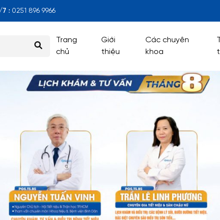
7 :
0251 896 9966
Trang
Giới
Các chuyên
chủ
thiệu
khoa