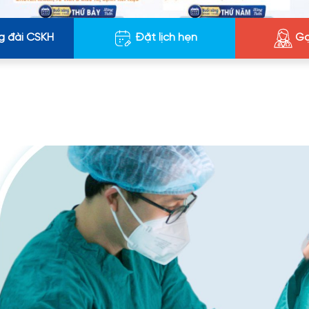
g đài CSKH
Đặt lịch hẹn
Gọ