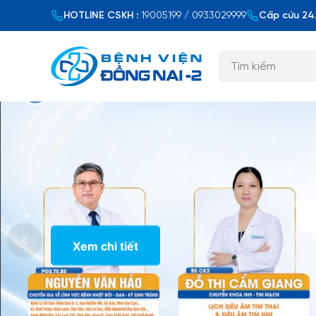
HOTLINE CSKH :
19005199 / 0933029999
Cấp cứu 24/
Xem chi tiết