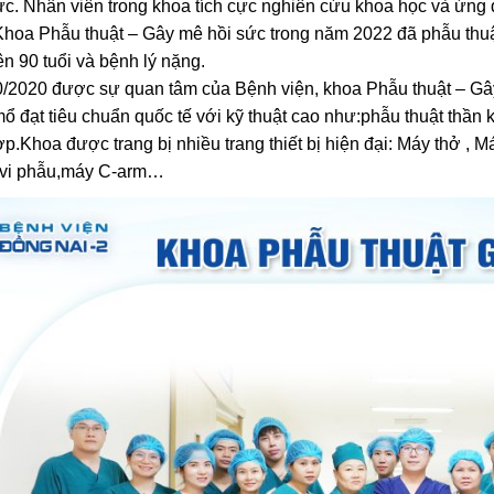
ức. Nhân viên trong khoa tích cực nghiên cứu khoa học và ứng dụ
 Khoa Phẫu thuật – Gây mê hồi sức trong năm 2022 đã phẫu th
ên 90 tuổi và bệnh lý nặng.
/2020 được sự quan tâm của Bệnh viện, khoa Phẫu thuật – Gâ
ổ đạt tiêu chuẩn quốc tế với kỹ thuật cao như:phẫu thuật thần k
ợp.Khoa được trang bị nhiều trang thiết bị hiện đại: Máy thở , 
 vi phẫu,máy C-arm…