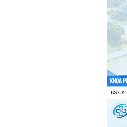
– BS CK1