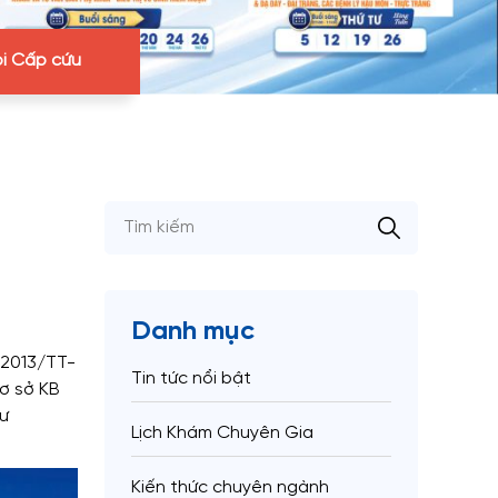
i Cấp cứu
Danh mục
/2013/TT-
Tin tức nổi bật
cơ sở KB
ư
Lịch Khám Chuyên Gia
Kiến thức chuyên ngành