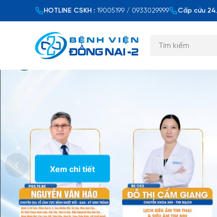
HOTLINE CSKH :
19005199 / 0933029999
Cấp cứu 24/
Xem chi tiết