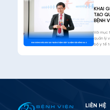
KHAI 
TẠO QU
BỆNH V
Với mục 
quản lý 
bộ y tế 
26/7/202
phối hợp
Dược Huế
khai giả
Thông tin ứng tuyển
LIÊN HỆ