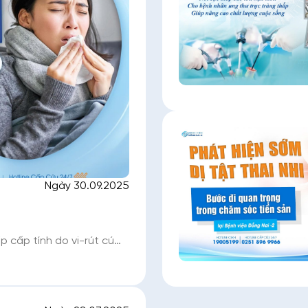
Ngày 30.09.2025
 cấp tính do vi-rút cúm
riệu chứng của cúm mùa
 đau đầu, đau