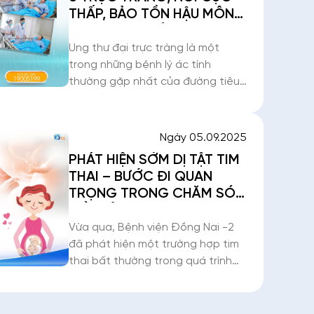
THẤP, BẢO TỒN HẬU MÔN
CHO BỆNH NHÂN UNG THƯ
TRỰC TRÀNG THẤP, GIÚP
Ung thư đại trực tràng là một
NÂNG CAO CHẤT LƯỢNG
trong những bệnh lý ác tính
CUỘC SỐNG
thường gặp nhất của đường tiêu
hoá, đứng thứ 3 về tỷ lệ mắc và
thứ 2 về số ca tử vong do ung thư
trên toàn thế giới. Riêng ung thư
Ngày 05.09.2025
trực t
PHÁT HIỆN SỚM DỊ TẬT TIM
THAI – BƯỚC ĐI QUAN
TRỌNG TRONG CHĂM SÓC
TIỀN SẢN TẠI BỆNH VIỆN
ĐỒNG NAI -2
Vừa qua, Bệnh viện Đồng Nai -2
đã phát hiện một trường hợp tim
thai bất thường trong quá trình
siêu âm sàng lọc định kỳ cho 1 sản
phụ ngụ tại tỉnh Đồng Nai. Kết
quả siêu âm cho thấy thai nhi mắc