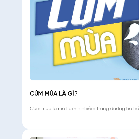
CÚM MÙA LÀ GÌ?
Cúm mùa là một bệnh nhiễm trùng đường hô hấp
lưu hành ở tất cả các nơi trên thế giới. Các t
bao gồm sốt đột ngột, ho (thường là ho khan),