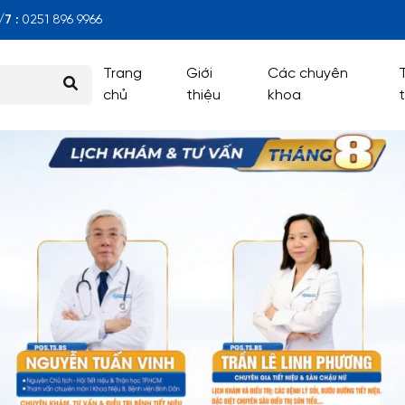
7 :
0251 896 9966
Trang
Giới
Các chuyên
chủ
thiệu
khoa