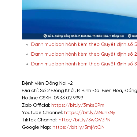
Danh mục ban hành kèm theo Quyết định số 
Danh mục ban hành kèm theo Quyết định số 2
Danh mục ban hành kèm theo Quyết định số 
—————————-
Bệnh viện Đồng Nai -2
Địa chỉ: Số 2 Đồng Khởi, P. Bình Đa, Biên Hòa, Đồng
Hotline CSKH: 0933 02 9999
Zalo Official:
https://bit.ly/3mks0Pm
Youtube Channel:
https://bit.ly/3NuhxNy
Tiktok Channel:
http://bit.ly/3wQV3PN
Google Map:
https://bit.ly/3mj4tON