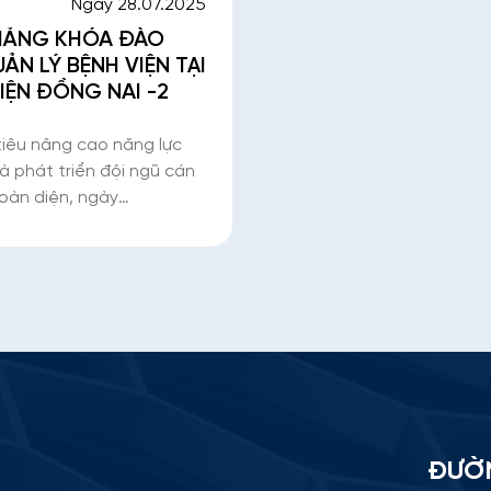
Ngày 28.07.2025
GIẢNG KHÓA ĐÀO
ẢN LÝ BỆNH VIỆN TẠI
IỆN ĐỒNG NAI -2
tiêu nâng cao năng lực
và phát triển đội ngũ cán
toàn diện, ngày
5, Bệnh viện Đồng Nai -2
 cùng Trường Đại học Y
 long trọng tổ chức Lễ
ng K
ĐƯỜ