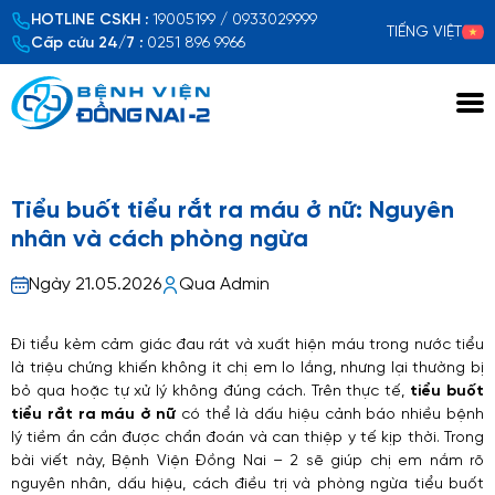
HOTLINE CSKH :
19005199 / 0933029999
TIẾNG VIỆT
Cấp cứu 24/7 :
0251 896 9966
Xem chi tiết
Tiểu buốt tiểu rắt ra máu ở nữ: Nguyên
nhân và cách phòng ngừa
Ngày 21.05.2026
Qua Admin
Đi tiểu kèm cảm giác đau rát và xuất hiện máu trong nước tiểu
là triệu chứng khiến không ít chị em lo lắng, nhưng lại thường bị
bỏ qua hoặc tự xử lý không đúng cách. Trên thực tế,
tiểu buốt
tiểu rắt ra máu ở nữ
có thể là dấu hiệu cảnh báo nhiều bệnh
lý tiềm ẩn cần được chẩn đoán và can thiệp y tế kịp thời. Trong
bài viết này, Bệnh Viện Đồng Nai – 2 sẽ giúp chị em nắm rõ
nguyên nhân, dấu hiệu, cách điều trị và phòng ngừa tiểu buốt