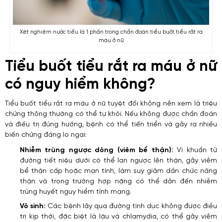
Xét nghiệm nước tiểu là 1 phần trong chẩn đoán tiểu buốt tiểu rắt ra
máu ở nữ
Tiểu buốt tiểu rắt ra máu ở nữ
có nguy hiểm không?
Tiểu buốt tiểu rắt ra máu ở nữ tuyệt đối không nên xem là triệu
chứng thông thường có thể tự khỏi. Nếu không được chẩn đoán
và điều trị đúng hướng, bệnh có thể tiến triển và gây ra nhiều
biến chứng đáng lo ngại:
Nhiễm trùng ngược dòng (viêm bể thận):
Vi khuẩn từ
đường tiết niệu dưới có thể lan ngược lên thận, gây viêm
bể thận cấp hoặc mạn tính, làm suy giảm dần chức năng
thận và trong trường hợp nặng có thể dẫn đến nhiễm
trùng huyết nguy hiểm tính mạng.
Vô sinh:
Các bệnh lây qua đường tình dục không được điều
trị kịp thời, đặc biệt là lậu và chlamydia, có thể gây viêm