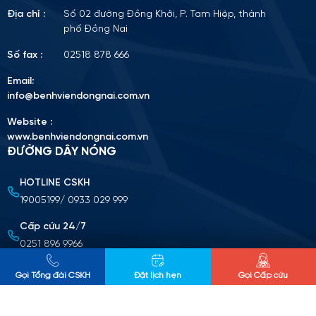
Địa chỉ :
Số 02 đường Đồng Khởi, P. Tam Hiệp, thành
phố Đồng Nai
Số fax :
02518 878 666
Email:
info@benhviendongnai.com.vn
Website :
www.benhviendongnai.com.vn
ĐƯỜNG DÂY NÓNG
HOTLINE CSKH
Tải lên CV (Định dạng PDF, tối đa 10MB)
19005199/ 0933 029 999
Chọn tập tin
Cấp cứu 24/7
0251 896 9966
Nộp cv ứng tuyển
CHÍNH SÁCH BẢO MẬT THÔNG TIN
Gọi Tổng đài CSKH
Đặt lịch hẹn
Gọi Cấp cứu