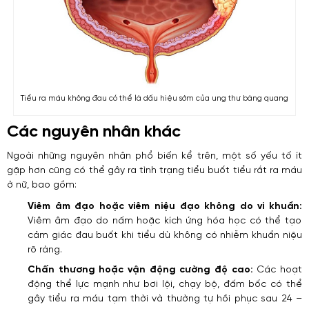
Tiểu ra máu không đau có thể là dấu hiệu sớm của ung thư bàng quang
Các nguyên nhân khác
Ngoài những nguyên nhân phổ biến kể trên, một số yếu tố ít
gặp hơn cũng có thể gây ra tình trạng tiểu buốt tiểu rắt ra máu
ở nữ, bao gồm:
Viêm âm đạo hoặc viêm niệu đạo không do vi khuẩn:
Viêm âm đạo do nấm hoặc kích ứng hóa học có thể tạo
cảm giác đau buốt khi tiểu dù không có nhiễm khuẩn niệu
rõ ràng.
Chấn thương hoặc vận động cường độ cao:
Các hoạt
động thể lực mạnh như bơi lội, chạy bộ, đấm bốc có thể
gây tiểu ra máu tạm thời và thường tự hồi phục sau 24 –