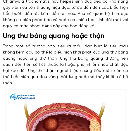
Chlamydia trachomatis hay herpes sinh dục đều có khả năng
gây viêm và tổn thương niệu đạo, từ đó dẫn đến các biểu hiện
tiểu buốt, tiểu rắt kèm tiểu ra máu. Phụ nữ quan hệ tình dục
không có biện pháp bảo vệ hoặc có nhiều bạn tình đối mặt với
nguy cơ mắc nhóm bệnh này cao hơn đáng kể.
Ung thư bàng quang hoặc thận
Trong một số trường hợp, tiểu ra máu, đặc biệt là tiểu máu
không kèm đau có thể là biểu hiện khởi phát của ung thư bàng
quang hoặc ung thư thận. Ung thư bàng quang thường liên
quan đến tiền sử hút thuốc lá hoặc phơi nhiễm hóa chất độc
hại kéo dài. Ung thư thận, ngoài triệu chứng tiểu máu, còn có
thể biểu hiện qua đau vùng thắt lưng hoặc sờ thấy khối u ở hố
thận.