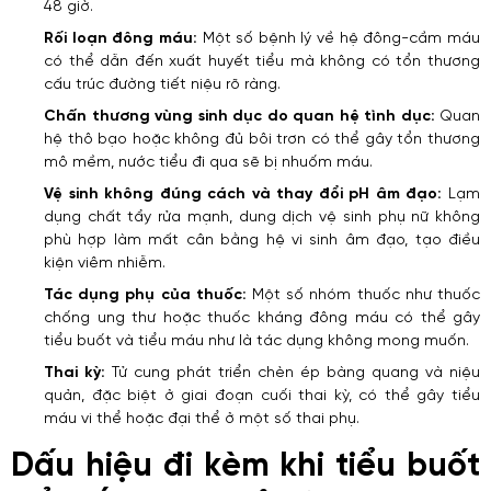
48 giờ.
Rối loạn đông máu:
Một số bệnh lý về hệ đông-cầm máu
có thể dẫn đến xuất huyết tiểu mà không có tổn thương
cấu trúc đường tiết niệu rõ ràng.
Chấn thương vùng sinh dục do quan hệ tình dục:
Quan
hệ thô bạo hoặc không đủ bôi trơn có thể gây tổn thương
mô mềm, nước tiểu đi qua sẽ bị nhuốm máu.
Vệ sinh không đúng cách và thay đổi pH âm đạo:
Lạm
dụng chất tẩy rửa mạnh, dung dịch vệ sinh phụ nữ không
phù hợp làm mất cân bằng hệ vi sinh âm đạo, tạo điều
kiện viêm nhiễm.
Tác dụng phụ của thuốc:
Một số nhóm thuốc như thuốc
chống ung thư hoặc thuốc kháng đông máu có thể gây
tiểu buốt và tiểu máu như là tác dụng không mong muốn.
Thai kỳ:
Tử cung phát triển chèn ép bàng quang và niệu
quản, đặc biệt ở giai đoạn cuối thai kỳ, có thể gây tiểu
máu vi thể hoặc đại thể ở một số thai phụ.
Dấu hiệu đi kèm khi tiểu buốt