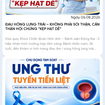
Ngày 06.08.2026
ĐAU HÔNG LƯNG TRÁI – KHÔNG PHẢI SỎI THẬN, CẨN
THẬN HỘI CHỨNG “KẸP HẠT DẺ”
Vừa qua, Khoa Chẩn đoán Hình ảnh – Bệnh viện Đồng Nai -2
tiếp nhận một trường hợp lâm sàng: Bệnh nhân nam, 36
tuổi, đến khám vì tình trạng đau âm ỉ vùng hông lưng trái
kéo dài. Dù đây là triệu chứng