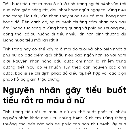
Tiểu buốt tiểu rắt ra máu ở nữ là tình trạng người bệnh vừa trải
qua cảm giác nóng rát, đau nhói hoặc ngứa ngáy tại vùng niệu
đạo trong lúc tiểu, vừa nhận thấy nước tiểu có màu hồng nhạt
hoặc đỏ. Bên cạnh đó, người bệnh thường cảm nhận cơn đau
âm ỉ hoặc tức nặng ở vùng bàng quang và phía sau xương mu,
đồng thời có xu hướng đi tiểu nhiều lần hơn bình thường dù
lượng nước tiểu mỗi lần rất ít.
Tình trạng này có thể xảy ra ở mọi độ tuổi và phổ biến nhất ở
phụ nữ do đặc điểm giải phẫu niệu đạo ngắn hơn so với nam
giới. Nguyên nhân hàng đầu được ghi nhận là nhiễm trùng
đường tiết niệu do vi khuẩn. Tùy theo căn nguyên xác định
được, bác sĩ sẽ chỉ định phác đồ điều trị, kết hợp với các biện
pháp hỗ trợ giảm triệu chứng.
Nguyên nhân gây tiểu buốt
tiểu rắt ra máu ở nữ
Tình trạng tiểu rắt ra máu ở nữ có thể xuất phát từ nhiều
nguyên nhân khác nhau, từ những bệnh lý nhiễm trùng thông
thường cho đến các vấn đề phức tạp hơn như bệnh lây qua