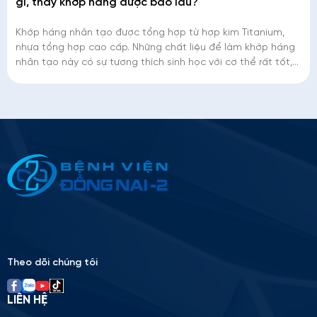
gì, thay khớp háng được bao lâu?
Khớp háng nhân tạo được tổng hợp từ hợp kim Titanium,
nhựa tổng hợp cao cấp. Những chất liệu để làm khớp háng
nhân tạo này có sự tương thích sinh học với cơ thể rất tốt,
kèm theo độ bền rất ca
Thông tin ứng tuyển
Please
leave
this
field
empty.
Theo dõi chúng tôi
LIÊN HỆ