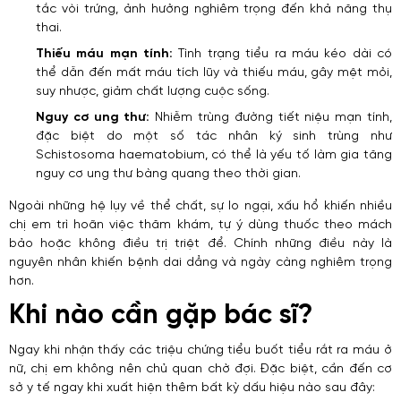
tắc vòi trứng, ảnh hưởng nghiêm trọng đến khả năng thụ
thai.
Thiếu máu mạn tính:
Tình trạng tiểu ra máu kéo dài có
thể dẫn đến mất máu tích lũy và thiếu máu, gây mệt mỏi,
suy nhược, giảm chất lượng cuộc sống.
Nguy cơ ung thư:
Nhiễm trùng đường tiết niệu mạn tính,
đặc biệt do một số tác nhân ký sinh trùng như
Schistosoma haematobium, có thể là yếu tố làm gia tăng
nguy cơ ung thư bàng quang theo thời gian.
Ngoài những hệ lụy về thể chất, sự lo ngại, xấu hổ khiến nhiều
chị em trì hoãn việc thăm khám, tự ý dùng thuốc theo mách
bảo hoặc không điều trị triệt để. Chính những điều này là
nguyên nhân khiến bệnh dai dẳng và ngày càng nghiêm trọng
hơn.
Khi nào cần gặp bác sĩ?
Ngay khi nhận thấy các triệu chứng tiểu buốt tiểu rắt ra máu ở
nữ, chị em không nên chủ quan chờ đợi. Đặc biệt, cần đến cơ
sở y tế ngay khi xuất hiện thêm bất kỳ dấu hiệu nào sau đây: