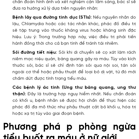
chẩn đoán hình ảnh và xét nghiệm cận lâm sàng, bác sĩ sẽ
đưa ra hướng xử lý dựa trên nguyên nhân:
Bệnh lây qua đường tình dục (STIs):
Nếu nguyên nhân do
lậu, Chlamydia hoặc các tác nhân khác, phác đồ điều trị
sẽ tập trung vào thuốc kháng virus hoặc kháng sinh đặc
hiệu. Lưu ý: Trong trường hợp này, việc điều trị phải tiến
hành đồng thời cho cả bạn tình để tránh tái nhiễm.
Sỏi đường tiết niệu:
Sỏi khi di chuyển sẽ cọ xát làm rách
niêm mạc niệu quản, bàng quang gây ra máu. Tùy vào kích
thước sỏi, bác sĩ sẽ chỉ định tán sỏi qua nội soi, tán sỏi
ngoài cơ thể hoặc phẫu thuật để loại bỏ dị vật, từ đó mới
chấm dứt được tình trạng tiểu máu.
Các bệnh lý ác tính (Ung thư bàng quang, ung thư
thận):
Đây là trường hợp nguy hiểm nhất. Nếu chẩn đoán
có khối u, bệnh nhân sẽ được hội chẩn để thực hiện các
phác đồ đa mô thức như phẫu thuật cắt bỏ khối u, hóa trị
hoặc xạ trị tùy vào giai đoạn bệnh.
Phương phá p phòng ngừa
tiểu buốt ra máu ở nữ giới