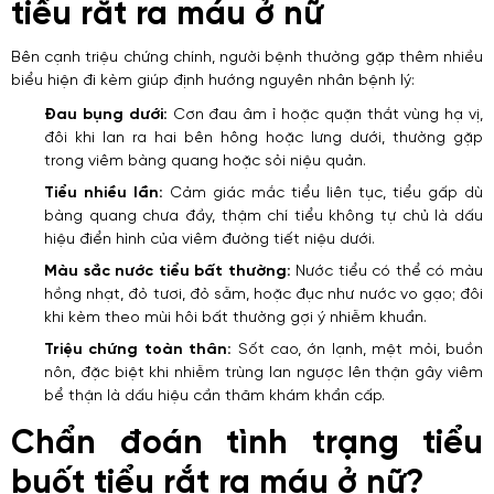
tiểu rắt ra máu ở nữ
Bên cạnh triệu chứng chính, người bệnh thường gặp thêm nhiều
biểu hiện đi kèm giúp định hướng nguyên nhân bệnh lý:
Đau bụng dưới:
Cơn đau âm ỉ hoặc quặn thắt vùng hạ vị,
đôi khi lan ra hai bên hông hoặc lưng dưới, thường gặp
trong viêm bàng quang hoặc sỏi niệu quản.
Tiểu nhiều lần:
Cảm giác mắc tiểu liên tục, tiểu gấp dù
bàng quang chưa đầy, thậm chí tiểu không tự chủ là dấu
hiệu điển hình của viêm đường tiết niệu dưới.
Màu sắc nước tiểu bất thường:
Nước tiểu có thể có màu
hồng nhạt, đỏ tươi, đỏ sẫm, hoặc đục như nước vo gạo; đôi
khi kèm theo mùi hôi bất thường gợi ý nhiễm khuẩn.
Triệu chứng toàn thân:
Sốt cao, ớn lạnh, mệt mỏi, buồn
nôn, đặc biệt khi nhiễm trùng lan ngược lên thận gây viêm
bể thận là dấu hiệu cần thăm khám khẩn cấp.
Chẩn đoán tình trạng tiểu
buốt tiểu rắt ra máu ở nữ?