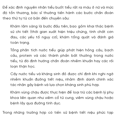
Để xác định nguyên nhân tiểu buốt tiểu rắt ra máu ở nữ và mức
độ tổn thương, bác sĩ thường tiến hành các bước chẩn đoán
theo thứ tự từ cơ bản đến chuyên sâu:
Khám lâm sàng là bước đầu tiên, bao gồm khai thác bệnh
sử chi tiết (thời gian xuất hiện triệu chứng, tính chất cơn
đau, các yếu tố nguy cơ), khám tổng quát và đánh giá
toàn trạng.
Tổng phân tích nước tiểu giúp phát hiện hồng cầu, bạch
cầu, protein và các thành phần bất thường trong nước
tiểu, từ đó định hướng chẩn đoán nhiễm khuẩn hay các rối
loạn thận học.
Cấy nước tiểu và kháng sinh đồ được chỉ định khi nghi ngờ
nhiễm khuẩn đường tiết niệu, nhằm định danh chính xác
tác nhân gây bệnh và lựa chọn kháng sinh phù hợp.
Khám vùng chậu được thực hiện để loại trừ các bệnh lý phụ
khoa liên quan như viêm cổ tử cung, viêm vùng chậu hoặc
bệnh lây qua đường tình dục.
Trong những trường hợp có tiền sử bệnh tiết niệu phức tạp