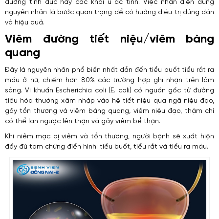
đường tình dục hay các khối u ác tính. Việc nhận diện đúng
nguyên nhân là bước quan trọng để có hướng điều trị đúng đắn
và hiệu quả.
Viêm đường tiết niệu/viêm bàng
quang
Đây là nguyên nhân phổ biến nhất dẫn đến tiểu buốt tiểu rắt ra
máu ở nữ, chiếm hơn 80% các trường hợp ghi nhận trên lâm
sàng. Vi khuẩn Escherichia coli (E. coli) có nguồn gốc từ đường
tiêu hóa thường xâm nhập vào hệ tiết niệu qua ngã niệu đạo,
gây tổn thương và viêm bàng quang, viêm niệu đạo, thậm chí
có thể lan ngược lên thận và gây viêm bể thận.
Khi niêm mạc bị viêm và tổn thương, người bệnh sẽ xuất hiện
đầy đủ tam chứng điển hình: tiểu buốt, tiểu rắt và tiểu ra máu.