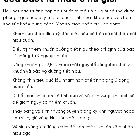
Hầu hết các trường hợp tiểu buốt ra máu ở nữ giới có thể được
phòng ngừa nếu duy trì thói quen sinh hoạt khoa học và chăm
sóc sức khỏe đúng cách. Một số biện pháp hữu ích gồm:
Khám sức khỏe định kỳ, đặc biệt nếu có tiền sử sỏi thận, sỏi
niệu quản.
Điều trị nhiễm khuẩn đường tiết niệu theo chỉ định của bác
sĩ, không tự ý ngưng thuốc .
Uống khoảng 2–2,5 lít nước mỗi ngày để tăng đào thải vi
khuẩn và bảo vệ đường tiết niệu.
Không nhịn tiểu quá lâu nhằm hạn chế tình trạng ứ đọng
nước tiểu.
Đi tiểu sau khi quan hệ tình dục và vệ sinh vùng kín sạch sẽ
để giảm nguy cơ nhiễm khuẩn.
Thay băng vệ sinh thường xuyên trong kỳ kinh nguyệt hoặc
sau sinh, giữ vùng kín luôn khô thoáng.
Vệ sinh vùng kín đúng cách để hạn chế vi khuẩn xâm nhập
niệu đạo.