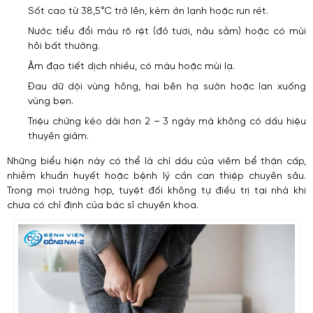
Sốt cao từ 38,5°C trở lên, kèm ớn lạnh hoặc run rét.
Nước tiểu đổi màu rõ rệt (đỏ tươi, nâu sẫm) hoặc có mùi
hôi bất thường.
Âm đạo tiết dịch nhiều, có màu hoặc mùi lạ.
Đau dữ dội vùng hông, hai bên hạ sườn hoặc lan xuống
vùng bẹn.
Triệu chứng kéo dài hơn 2 – 3 ngày mà không có dấu hiệu
thuyên giảm.
Những biểu hiện này có thể là chỉ dấu của viêm bể thận cấp,
nhiễm khuẩn huyết hoặc bệnh lý cần can thiệp chuyên sâu.
Trong mọi trường hợp, tuyệt đối không tự điều trị tại nhà khi
chưa có chỉ định của bác sĩ chuyên khoa.