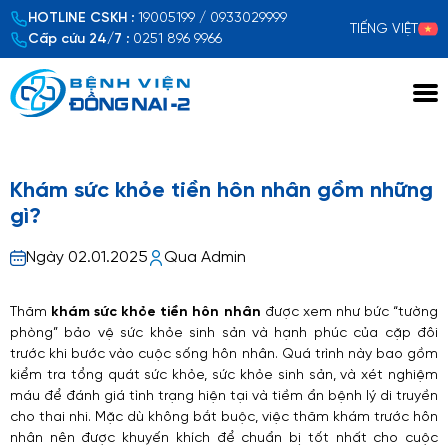
HOTLINE CSKH :
19005199 / 0933029999
TIẾNG VIỆT
Cấp cứu 24/7 :
0251 896 9966
Xem chi tiết
Khám sức khỏe tiền hôn nhân gồm những
gì?
Ngày 02.01.2025
Qua Admin
Thăm
khám sức khỏe tiền hôn nhân
được xem như bức “tường
phòng” bảo vệ sức khỏe sinh sản và hạnh phúc của cặp đôi
trước khi bước vào cuộc sống hôn nhân. Quá trình này bao gồm
kiểm tra tổng quát sức khỏe, sức khỏe sinh sản, và xét nghiệm
máu để đánh giá tình trạng hiện tại và tiềm ẩn bệnh lý di truyền
cho thai nhi. Mặc dù không bắt buộc, việc thăm khám trước hôn
nhân nên được khuyến khích để chuẩn bị tốt nhất cho cuộc