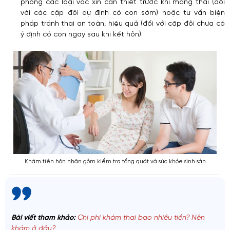
phòng các loại vắc xin cần thiết trước khi mang thai (đối
với các cặp đôi dự định có con sớm) hoặc tư vấn biện
pháp tránh thai an toàn, hiệu quả (đối với cặp đôi chưa có
ý định có con ngay sau khi kết hôn).
Khám tiền hôn nhân gồm kiểm tra tổng quát và sức khỏe sinh sản
Bài viết tham khảo:
Chi phí khám thai bao nhiêu tiền? Nên
khám ở đâu?