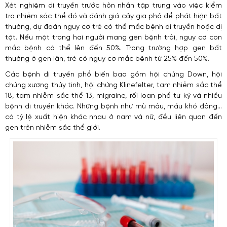
Xét nghiệm di truyền trước hôn nhân tập trung vào việc kiểm
tra nhiễm sắc thể đồ và đánh giá cây gia phả để phát hiện bất
thường, dự đoán nguy cơ trẻ có thể mắc bệnh di truyền hoặc dị
tật. Nếu một trong hai người mang gen bệnh trôi, nguy cơ con
mắc bệnh có thể lên đến 50%. Trong trường hợp gen bất
thường ở gen lặn, trẻ có nguy cơ mắc bệnh từ 25% đến 50%.
Các bệnh di truyền phổ biến bao gồm hội chứng Down, hội
chứng xương thủy tinh, hội chứng Klinefelter, tam nhiễm sắc thể
18, tam nhiễm sắc thể 13, migraine, rối loạn phổ tự kỷ và nhiều
bệnh di truyền khác. Những bệnh như mù màu, máu khó đông…
có tỷ lệ xuất hiện khác nhau ở nam và nữ, đều liên quan đến
gen trên nhiễm sắc thể giới.