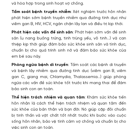
và hòa hợp trong sinh hoạt vợ chồng.
Tầm soát bệnh truyền nhiễm
: Xét nghiệm trước hôn nhân
phát hiện sớm bệnh truyền nhiễm qua đường tình dục như
viêm gan B, HIV, HCV, ngăn chặn lây lan và điều trị kịp thời.
Phát hiện các vấn đề sinh sản
: Phát hiện sớm vấn đề sinh
sản (u nang buồng trứng, tinh trùng yếu, vô tinh…) và can
thiệp kịp thời giúp đảm bảo sức khỏe sinh sản và tình dục,
chuẩn bị cho quá trình sinh nở và đảm bảo sức khỏe của
em bé sau này.
Phòng ngừa bệnh di truyền
: Tầm soát các bệnh di truyền
và bệnh lây nhiễm qua đường tình dục (viêm gan B, viêm
gan C, giang mai, Chlamydia, Thalassemia…) giúp phòng
ngừa các vấn đề sức khỏe tốt trước khi mang thai để đảm
bảo sinh con an toàn.
Thể hiện trách nhiệm và quan tâm
: Khám sức khỏe tiền
hôn nhân là cách thể hiện trách nhiệm và quan tâm đến
sức khỏe của bản thân và bạn đời. Nó giúp cặp đôi chuẩn
bị tinh thần và vật chất tốt nhất trước khi bước vào cuộc
sống hôn nhân, bảo vệ tình cảm vợ chồng và chuẩn bị cho
việc sinh con an toàn.