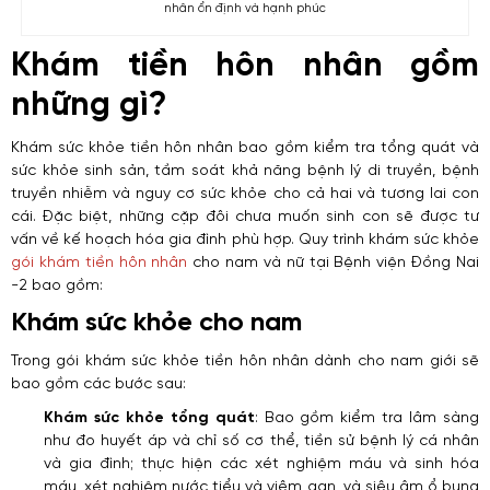
nhân ổn định và hạnh phúc
Khám tiền hôn nhân gồm
những gì​?
Khám sức khỏe tiền hôn nhân bao gồm kiểm tra tổng quát và
sức khỏe sinh sản, tầm soát khả năng bệnh lý di truyền, bệnh
truyền nhiễm và nguy cơ sức khỏe cho cả hai và tương lai con
cái. Đặc biệt, những cặp đôi chưa muốn sinh con sẽ được tư
vấn về kế hoạch hóa gia đình phù hợp. Quy trình khám sức khỏe
gói khám tiền hôn nhân
cho nam và nữ tại Bệnh viện Đồng Nai
-2 bao gồm:
Khám sức khỏe cho nam
Trong gói khám sức khỏe tiền hôn nhân dành cho nam giới sẽ
bao gồm các bước sau:
Khám sức khỏe tổng quát
: Bao gồm kiểm tra lâm sàng
như đo huyết áp và chỉ số cơ thể, tiền sử bệnh lý cá nhân
và gia đình; thực hiện các xét nghiệm máu và sinh hóa
máu, xét nghiệm nước tiểu và viêm gan, và siêu âm ổ bụng