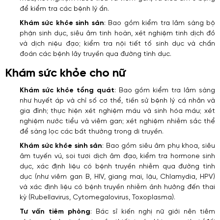
để kiểm tra các bệnh lý ẩn.
Khám sức khỏe sinh sản
: Bao gồm kiểm tra lâm sàng bộ
phận sinh dục, siêu âm tinh hoàn, xét nghiệm tinh dịch đồ
và dịch niệu đạo; kiểm tra nội tiết tố sinh dục và chẩn
đoán các bệnh lây truyền qua đường tình dục.
Khám sức khỏe cho nữ
Khám sức khỏe tổng quát
: Bao gồm kiểm tra lâm sàng
như huyết áp và chỉ số cơ thể, tiền sử bệnh lý cá nhân và
gia đình; thực hiện xét nghiệm máu và sinh hóa máu; xét
nghiệm nước tiểu và viêm gan; xét nghiệm nhiễm sắc thể
để sàng lọc các bất thường trong di truyền.
Khám sức khỏe sinh sản
: Bao gồm siêu âm phụ khoa, siêu
âm tuyến vú, soi tươi dịch âm đạo, kiểm tra hormone sinh
dục, xác định liệu có bệnh truyền nhiễm qua đường tình
dục (như viêm gan B, HIV, giang mai, lậu, Chlamydia, HPV)
và xác định liệu có bệnh truyền nhiễm ảnh hưởng đến thai
kỳ (Rubellavirus, Cytomegalovirus, Toxoplasma).
Tư vấn tiêm phòng
: Bác sĩ kiến nghị nữ giới nên tiêm