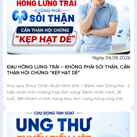
Ngày 06.08.2026
ĐAU HÔNG LƯNG TRÁI – KHÔNG PHẢI SỎI THẬN, CẨN
THẬN HỘI CHỨNG “KẸP HẠT DẺ”
Vừa qua, Khoa Chẩn đoán Hình ảnh – Bệnh viện Đồng Nai -2
tiếp nhận một trường hợp lâm sàng: Bệnh nhân nam, 36
tuổi, đến khám vì tình trạng đau âm ỉ vùng hông lưng trái
kéo dài. Dù đây là triệu chứng