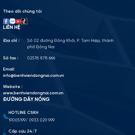
empty.
Theo dõi chúng tôi
LIÊN HỆ
Địa chỉ :
Số 02 đường Đồng Khởi, P. Tam Hiệp, thành
phố Đồng Nai
Số fax :
02518 878 666
Email:
info@benhviendongnai.com.vn
Website :
www.benhviendongnai.com.vn
ĐƯỜNG DÂY NÓNG
HOTLINE CSKH
Tải lên CV (Định dạng PDF, tối đa 10MB)
19005199/ 0933 029 999
Chọn tập tin
Cấp cứu 24/7