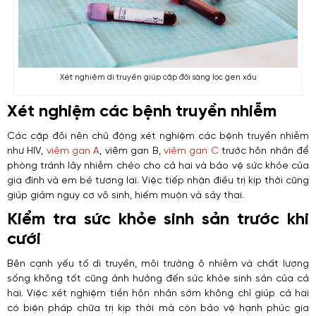
Xét nghiệm di truyền giúp cặp đôi sàng lọc gen xấu
Xét nghiệm các bệnh truyền nhiễm
Các cặp đôi nên chủ động xét nghiệm các bệnh truyền nhiễm
như HIV,
viêm gan A
, viêm gan B,
viêm gan C
trước hôn nhân để
phòng tránh lây nhiễm chéo cho cả hai và bảo vệ sức khỏe của
gia đình và em bé tương lai. Việc tiếp nhận điều trị kịp thời cũng
giúp giảm nguy cơ vô sinh, hiếm muộn và sảy thai.
Kiểm tra sức khỏe sinh sản trước khi
cưới
Bên cạnh yếu tố di truyền, môi trường ô nhiễm và chất lượng
sống không tốt cũng ảnh hưởng đến sức khỏe sinh sản của cả
hai. Việc xét nghiệm tiền hôn nhân sớm không chỉ giúp cả hai
có biện pháp chữa trị kịp thời mà còn bảo vệ hạnh phúc gia