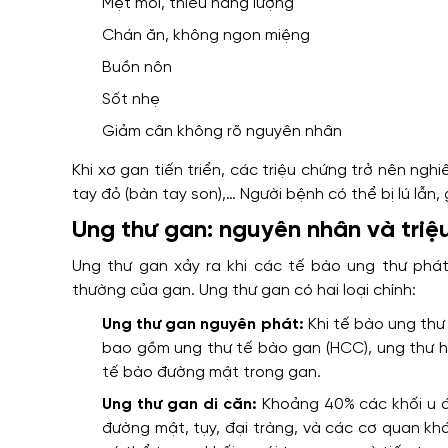
Mệt mỏi, thiếu năng lượng
Chán ăn, không ngon miệng
Buồn nôn
Sốt nhẹ
Giảm cân không rõ nguyên nhân
Khi xơ gan tiến triển, các triệu chứng trở nên n
tay đỏ (bàn tay son),… Người bệnh có thể bị lú lẫn, 
Ung thư gan: nguyên nhân và triệ
Ung thư gan xảy ra khi các tế bào ung thư phát
thường của gan. Ung thư gan có hai loại chính:
Ung thư gan nguyên phát:
Khi tế bào ung thư
bao gồm ung thư tế bào gan (HCC), ung thư h
tế bào đường mật trong gan.
Ung thư gan di căn:
Khoảng 40% các khối u ác
đường mật, tụy, đại tràng, và các cơ quan khá