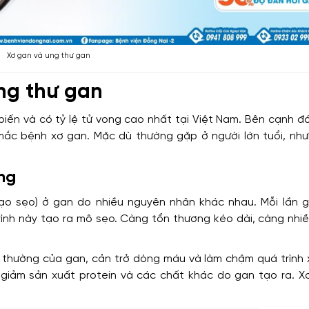
Xơ gan và ung thư gan
ng thư gan
biến và có tỷ lệ tử vong cao nhất tại Việt Nam. Bên cạnh đ
mắc bệnh xơ gan. Mặc dù thường gặp ở người lớn tuổi, như
ng
tạo sẹo) ở gan do nhiều nguyên nhân khác nhau. Mỗi lần g
rình này tạo ra mô sẹo. Càng tổn thương kéo dài, càng nhi
thường của gan, cản trở dòng máu và làm chậm quá trình x
giảm sản xuất protein và các chất khác do gan tạo ra. Xơ