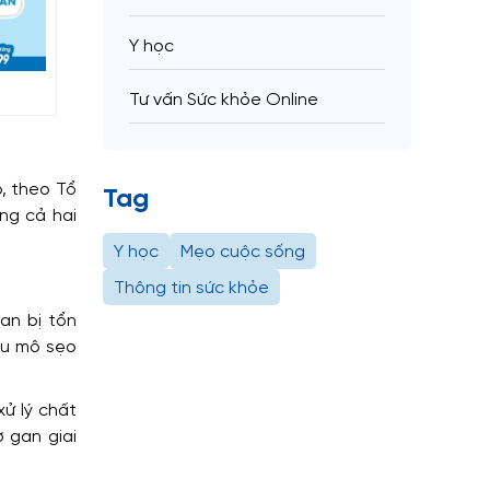
Y học
Tư vấn Sức khỏe Online
ó, theo Tổ
Tag
ng cả hai
Y học
Mẹo cuộc sống
Thông tin sức khỏe
an bị tổn
ều mô sẹo
ử lý chất
 gan giai