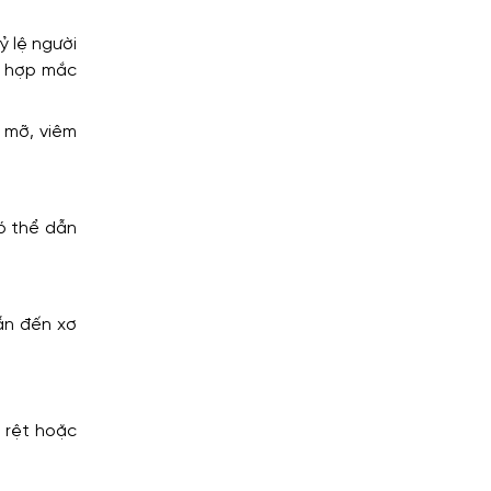
ỷ lệ người
g hợp mắc
 mỡ, viêm
ó thể dẫn
ẫn đến xơ
õ rệt hoặc