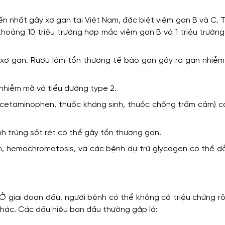
n nhất gây xơ gan tại Việt Nam, đặc biệt viêm gan B và C. T
khoảng 10 triệu trường hợp mắc viêm gan B và 1 triệu trườn
 xơ gan. Rượu làm tổn thương tế bào gan gây ra gan nhiễm
nhiễm mỡ và tiểu đường type 2.
acetaminophen, thuốc kháng sinh, thuốc chống trầm cảm) c
inh trùng sốt rét có thể gây tổn thương gan.
in, hemochromatosis, và các bệnh dự trữ glycogen có thể d
 Ở giai đoạn đầu, người bệnh có thể không có triệu chứng r
khác. Các dấu hiệu ban đầu thường gặp là: