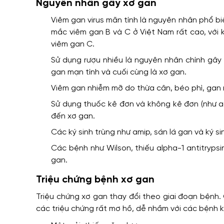
Nguyên nhân gây xơ gan
Viêm gan virus mãn tính là nguyên nhân phổ biế
mắc viêm gan B và C ở Việt Nam rất cao, với 
viêm gan C.
Sử dụng rượu nhiều là nguyên nhân chính gây
gan mạn tính và cuối cùng là xơ gan.
Viêm gan nhiễm mỡ do thừa cân, béo phì, gan 
Sử dụng thuốc kê đơn và không kê đơn (như 
đến xơ gan.
Các ký sinh trùng như amip, sán lá gan và ký s
Các bệnh như Wilson, thiếu alpha-1 antitryps
gan.
Triệu chứng bệnh xơ gan
Triệu chứng xơ gan thay đổi theo giai đoạn bệnh.
các triệu chứng rất mơ hồ, dễ nhầm với các bệnh 