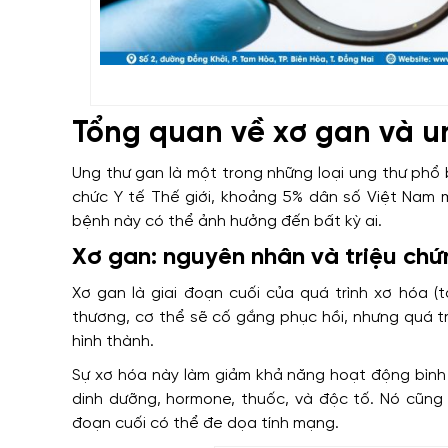
Tổng quan về xơ gan và u
Ung thư gan là một trong những loại ung thư phổ 
chức Y tế Thế giới, khoảng 5% dân số Việt Nam 
bệnh này có thể ảnh hưởng đến bất kỳ ai.
Xơ gan: nguyên nhân và triệu chứ
Xơ gan là giai đoạn cuối của quá trình xơ hóa (
thương, cơ thể sẽ cố gắng phục hồi, nhưng quá t
hình thành.
Sự xơ hóa này làm giảm khả năng hoạt động bình 
dinh dưỡng, hormone, thuốc, và độc tố. Nó cũng 
đoạn cuối có thể đe dọa tính mạng.