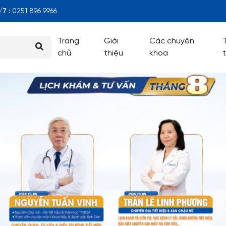
7 :
0251 896 9966
Trang
Giới
Các chuyên
chủ
thiệu
khoa