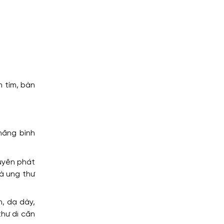
m tím, bàn
năng bình
guyên phát
à ung thư
, dạ dày,
thư di căn