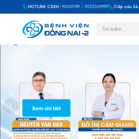
HOTLINE CSKH :
19005199 / 0933029999
Cấp cứu 24/
Xem chi tiết