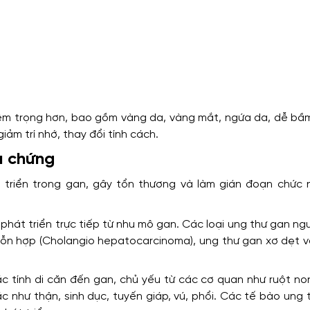
ghiêm trọng hơn, bao gồm vàng da, vàng mắt, ngứa da, dễ bầ
giảm trí nhớ, thay đổi tính cách.
u chứng
 triển trong gan, gây tổn thương và làm gián đoạn chức 
 phát triển trực tiếp từ nhu mô gan. Các loại ung thư gan n
ỗn hợp (Cholangio hepatocarcinoma), ung thư gan xơ dẹt v
 tính di căn đến gan, chủ yếu từ các cơ quan như ruột non
c như thận, sinh dục, tuyến giáp, vú, phổi. Các tế bào ung 