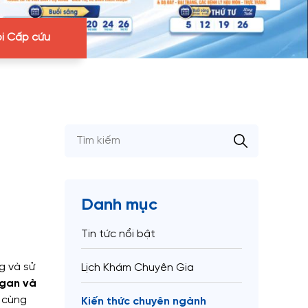
i Cấp cứu
Danh mục
Tin tức nổi bật
g và sử
Lịch Khám Chuyên Gia
 gan và
, cùng
Kiến thức chuyên ngành