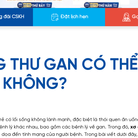
g đài CSKH
Đặt lịch hẹn
Gọ
G THƯ GAN CÓ THỂ
M KHÔNG?
rẻ có lối sống không lành mạnh, đặc biệt là thói quen ăn uốn
bệnh lý khác nhau, bao gồm các bệnh lý về gan. Trong đó,
xơ
 dọa đến tính mạng của người bệnh. Trong bài viết dưới đây