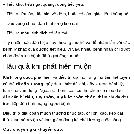
– Tiểu khó, tiểu ngắt quãng, dòng tiểu yếu.
– Tiểu nhiều lần, đặc biệt về đêm, hoặc có cảm giác tiểu không hết.
– Đau vùng chậu, đau thắt lưng kéo dài.
– Tiểu ra máu, tinh dịch có lẫn máu.
Tuy nhiên, các dấu hiệu này thường mơ hồ và dễ nhầm lẫn với các
bệnh lý khác của đường tiết niệu. Vì vậy, nhiều bệnh nhân chỉ được
chẩn đoán khi bệnh đã ở giai đoạn muộn.
Hậu quả khi phát hiện muộn
Khi không được phát hiện và điều trị kịp thời, ung thư tiền liệt tuyến
có thể
, gây đau nhức dữ dội, gãy xương bệnh lý,
di căn xương
hạn chế vận động. Ngoài ra, bệnh còn có thể chèn ép niệu đạo,
dẫn đến
, thậm chí đe dọa
bí tiểu, suy thận, suy kiệt toàn thân
trực tiếp đến tính mạng người bệnh.
Điều trị ở giai đoạn muộn thường phức tạp, chi phí cao, kéo dài
thời gian nằm viện và làm giảm đáng kể chất lượng cuộc sống.
Các chuyên gia khuyến cáo: