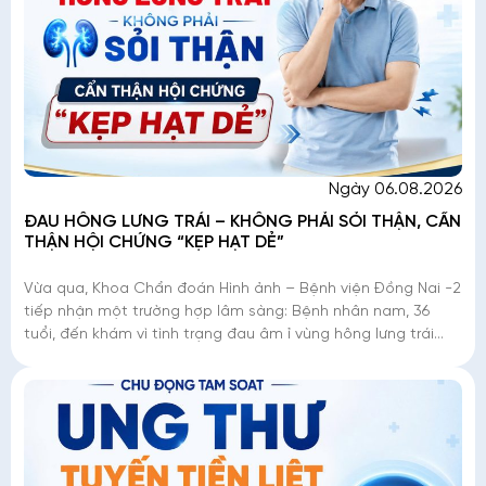
Ngày 06.08.2026
ĐAU HÔNG LƯNG TRÁI – KHÔNG PHẢI SỎI THẬN, CẨN
THẬN HỘI CHỨNG “KẸP HẠT DẺ”
Vừa qua, Khoa Chẩn đoán Hình ảnh – Bệnh viện Đồng Nai -2
tiếp nhận một trường hợp lâm sàng: Bệnh nhân nam, 36
tuổi, đến khám vì tình trạng đau âm ỉ vùng hông lưng trái
kéo dài. Dù đây là triệu chứng