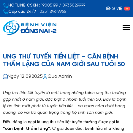
HOTLINE CSKH :
19005199 / 0933029999
TIẾNG VIỆT
Cấp cứu 24/7 :
0251 896 9966
Xem chi tiết
UNG THƯ TUYẾN TIỀN LIỆT – CĂN BỆNH
THẦM LẶNG CỦA NAM GIỚI SAU TUỔI 50
Ngày 12.09.2025
Qua Admin
Ung thư tiền liệt tuyến là một trong những bệnh ung thư thường
gặp nhất ở nam giới, đặc biệt ở nhóm tuổi trên 50. Đây là bệnh
lý ác tính xuất phát từ tuyến tiền liệt – cơ quan nằm dưới bàng
quang, có vai trò quan trọng trong hệ sinh sản nam giới.
Điều đáng lo ngại là ung thư tiền liệt tuyến thường được gọi là
. Ở giai đoạn đầu, bệnh hầu như không
“căn bệnh thầm lặng”