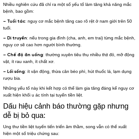
Nhiều nghiên cứu đã chỉ ra một số yếu tố làm tăng khả năng mắc
bệnh, bao gồm:
: nguy cơ mắc bệnh tăng cao rõ rệt ở nam giới trên 50
– Tuổi tác
tuổi.
: nếu trong gia đình (cha, anh, em trai) từng mắc bệnh,
– Di truyền
nguy cơ sẽ cao hơn người bình thường.
: thường xuyên tiêu thụ nhiều thịt đỏ, mỡ động
– Chế độ ăn uống
vật, ít rau xanh, ít chất xơ.
: ít vận động, thừa cân béo phì, hút thuốc lá, lạm dụng
– Lối sống
rượu bia.
Những yếu tố này khi kết hợp có thể làm gia tăng đáng kể nguy cơ
xuất hiện khối u ác tính tại tuyến tiền liệt.
Dấu hiệu cảnh báo thường gặp nhưng
dễ bị bỏ qua:
Ung thư tiền liệt tuyến tiến triển âm thầm, song vẫn có thể xuất
hiện một số triệu chứng sau: