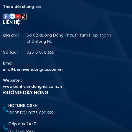
empty.
Theo dõi chúng tôi
LIÊN HỆ
Địa chỉ :
Số 02 đường Đồng Khởi, P. Tam Hiệp, thành
phố Đồng Nai
Số fax :
02518 878 666
Email:
info@benhviendongnai.com.vn
Website :
www.benhviendongnai.com.vn
ĐƯỜNG DÂY NÓNG
HOTLINE CSKH
Tải lên CV (Định dạng PDF, tối đa 10MB)
19005199/ 0933 029 999
Chọn tập tin
Cấp cứu 24/7
0251 896 9966