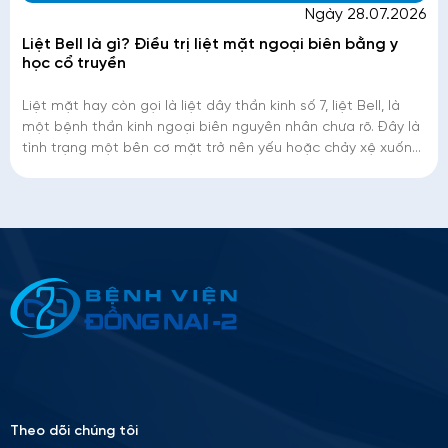
Ngày 28.07.2026
Liệt Bell là gì? Điều trị liệt mặt ngoại biên bằng y
học cổ truyền
Liệt mặt hay còn gọi là liệt dây thần kinh số 7, liệt Bell, là
một bệnh thần kinh ngoại biên nguyên nhân chưa rõ. Đây là
tình trạng một bên cơ mặt trở nên yếu hoặc chảy xệ xuống
do dây thần kinh đi�
Thông tin ứng tuyển
Please
leave
this
field
empty.
Theo dõi chúng tôi