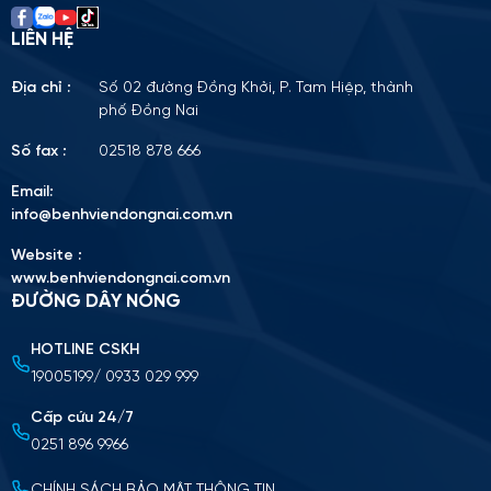
LIÊN HỆ
Địa chỉ :
Số 02 đường Đồng Khởi, P. Tam Hiệp, thành
phố Đồng Nai
Số fax :
02518 878 666
Email:
info@benhviendongnai.com.vn
Website :
www.benhviendongnai.com.vn
ĐƯỜNG DÂY NÓNG
HOTLINE CSKH
Tải lên CV (Định dạng PDF, tối đa 10MB)
19005199/ 0933 029 999
Chọn tập tin
Cấp cứu 24/7
0251 896 9966
Nộp cv ứng tuyển
CHÍNH SÁCH BẢO MẬT THÔNG TIN