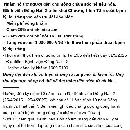
Nhằm hỗ trợ người dân chủ động chăm sóc hệ tiêu hóa,
Bệnh viện Đồng Nai -2 triển khai Chương trình Tầm soát bệnh
lý đại tràng với các ưu đãi đặc biệt:
– Miễn phí công khám
– Giảm 30% chi phí siêu âm
– Giảm 20% chi phí nội soi đại trực tràng
– Tặng voucher 1.000.000 VNĐ khi thực hiện phẫu thuật bệnh
lý đại tràng
-Thời gian thực hiện chương trình: Từ 19/5 đến hết ngày 31/5/2025
– Địa điểm: Bệnh viện Đồng Nai – 2
– Hotline đăng ký khám: 1900 5199
Đừng đợi đến khi có triệu chứng rõ ràng mới đi kiểm tra. Ung
thư đại trực tràng có thể đã âm thầm tiến triển từ rất lâu.
————
Hướng đến kỷ niệm 10 năm thành lập Bệnh viện Đồng Nai -2
(25/4/2015 – 25/4/2025), với chủ đề “Hành trình 10 năm Đồng
hành và Phát triển”, Bệnh viện ghi dấu chặng đường đồng hành
cùng người bệnh trong công tác chăm sóc và điều trị.
Suốt 10 năm qua, Bệnh viện luôn nỗ lực mang đến dịch vụ y tế
ngày một tốt hơn, đáp ứng nhu cầu chăm sóc sức khỏe của cộng