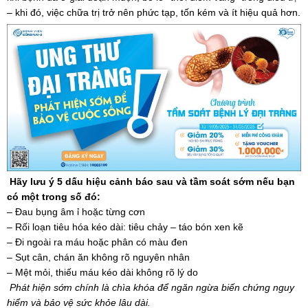
– khi đó, việc chữa trị trở nên phức tạp, tốn kém và ít hiệu quả hơn.
Hãy lưu ý 5 dấu hiệu cảnh báo sau và tầm soát sớm nếu bạn
có một trong số đó:
– Đau bụng âm ỉ hoặc từng cơn
– Rối loạn tiêu hóa kéo dài: tiêu chảy – táo bón xen kẽ
– Đi ngoài ra máu hoặc phân có màu đen
– Sụt cân, chán ăn không rõ nguyên nhân
– Mệt mỏi, thiếu máu kéo dài không rõ lý do
Phát hiện sớm chính là chìa khóa để ngăn ngừa biến chứng nguy
hiểm và bảo vệ sức khỏe lâu dài.