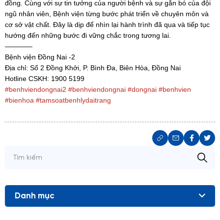
đồng. Cùng với sự tin tưởng của người bệnh và sự gắn bó của đội
ngũ nhân viên, Bệnh viện từng bước phát triển về chuyên môn và
cơ sở vật chất. Đây là dịp để nhìn lại hành trình đã qua và tiếp tục
hướng đến những bước đi vững chắc trong tương lai.
————
Bệnh viện Đồng Nai -2
Địa chỉ: Số 2 Đồng Khởi, P. Bình Đa, Biên Hòa, Đồng Nai
Hotline CSKH: 1900 5199
#benhviendongnai2
#benhviendongnai
#dongnai
#benhvien
#bienhoa
#tamsoatbenhlydaitrang
Danh mục