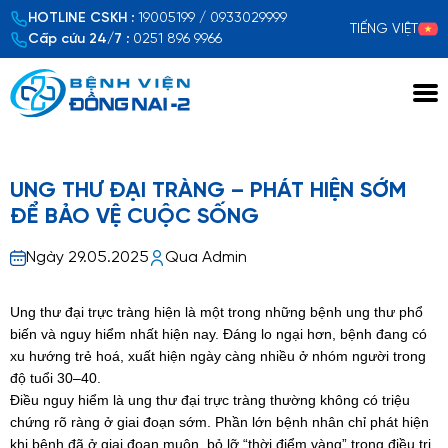
HOTLINE CSKH :
19005199 / 0933029999
TIẾNG VIỆT
Cấp cứu 24/7 :
0251 896 9966
Xem chi tiết
UNG THƯ ĐẠI TRÀNG – PHÁT HIỆN SỚM
ĐỂ BẢO VỆ CUỘC SỐNG
Ngày 29.05.2025
Qua Admin
Ung thư đại trực tràng hiện là một trong những bệnh ung thư phổ
biến và nguy hiểm nhất hiện nay. Đáng lo ngại hơn, bệnh đang có
xu hướng trẻ hoá, xuất hiện ngày càng nhiều ở nhóm người trong
độ tuổi 30–40.
Điều nguy hiểm là ung thư đại trực tràng thường không có triệu
chứng rõ ràng ở giai đoạn sớm. Phần lớn bệnh nhân chỉ phát hiện
khi bệnh đã ở giai đoạn muộn, bỏ lỡ “thời điểm vàng” trong điều trị