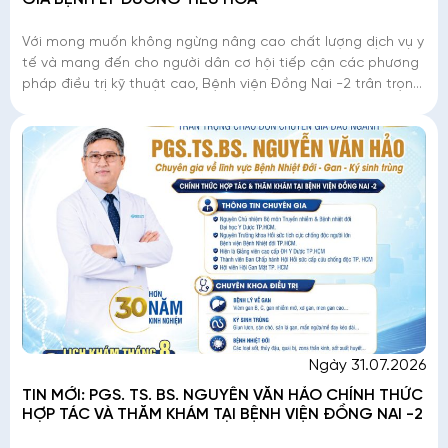
Với mong muốn không ngừng nâng cao chất lượng dịch vụ y
tế và mang đến cho người dân cơ hội tiếp cận các phương
pháp điều trị kỹ thuật cao, Bệnh viện Đồng Nai -2 trân trọng
thông báo: PGS. TS. BS. Nguy
Ngày 31.07.2026
TIN MỚI: PGS. TS. BS. NGUYỄN VĂN HẢO CHÍNH THỨC
HỢP TÁC VÀ THĂM KHÁM TẠI BỆNH VIỆN ĐỒNG NAI -2