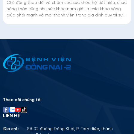
Chủ động theo dõi và chăm sóc sức khỏe hệ tiết niệu, chức
năng thận cũng như sức khỏe nam giới là chìa khóa vàng
giúp phái mạnh và mọi thành viên trong gia đình duy trì sự
sung sức, nâng cao chất lượng
Thông tin ứng tuyển
Please
leave
this
field
empty.
Theo dõi chúng tôi
LIÊN HỆ
Địa chỉ :
Số 02 đường Đồng Khởi, P. Tam Hiệp, thành