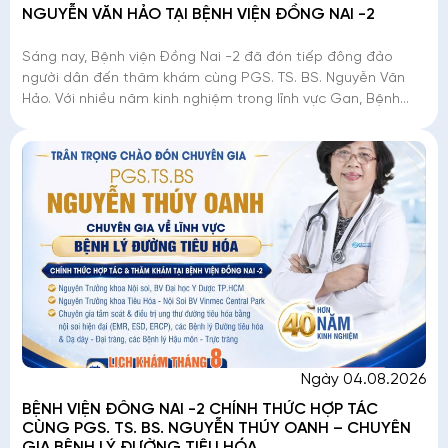
NGUYỄN VĂN HẢO TẠI BỆNH VIỆN ĐỒNG NAI -2
Sáng nay, Bệnh viện Đồng Nai -2 đã đón tiếp đông đảo
người dân đến thăm khám cùng PGS. TS. BS. Nguyễn Văn
Hảo. Với nhiều năm kinh nghiệm trong lĩnh vực Gan, Bệnh
Nhiệt đới và Ký sinh trùng, Chuyên gia đã
Ngày 04.08.2026
BỆNH VIỆN ĐỒNG NAI -2 CHÍNH THỨC HỢP TÁC
CÙNG PGS. TS. BS. NGUYỄN THÚY OANH – CHUYÊN
GIA BỆNH LÝ ĐƯỜNG TIÊU HÓA