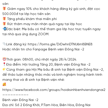
sản:
Giảm ngay 10% cho khách hàng đăng ký gói sinh, đặt cọc
500.000đ tại lớp học tiền sản
Tặng phiếu khám thai miễn phí
Rút thăm may mắn nhận quà ngay tại lớp học
Đặc biệt: Mẹ bầu có thể tham gia lớp học trực tuyến ngay
tại nhà qua ứng dụng ZOOM.
Link đăng ký: https://forms.gle/DrDwhnDTNU6m8BNE8
Hoặc nhắn tin cho Fanpage Bệnh viện Đồng Nai -2
Thời gian: 08h00, chủ nhật ngày 28/4/2024.
Địa điểm: Hội trường Tầng 20, Bệnh viện Đồng Nai -2
Cùng tham gia Hội Mẹ bầu đi sinh tại Bệnh viện Đồng Nai -2,
để thảo luận những thắc mắc và kinh nghiệm trong hành trình
mang thai và đi sinh tại Bệnh viện nhé:
https://www.facebook.com/groups/hoidisinhbenhviendongnai2
—————————–
Bệnh viện Đồng Nai -2
Địa chỉ: Số 2 Đồng Khởi, P.Tam Hòa, Biên Hòa, Đồng Nai