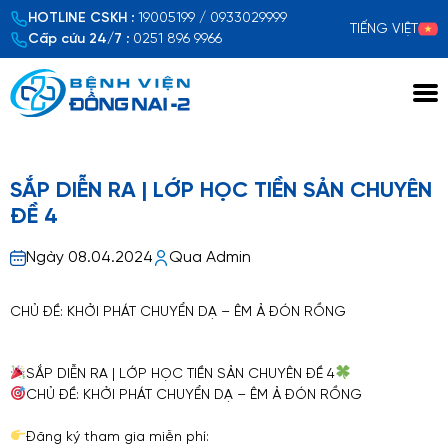
HOTLINE CSKH :
19005199 / 0933029999
TIẾNG VIỆT
Cấp cứu 24/7 :
0251 896 9966
Xem chi tiết
SẮP DIỄN RA | LỚP HỌC TIỀN SẢN CHUYÊN
ĐỀ 4
Ngày 08.04.2024
Qua Admin
CHỦ ĐỀ: KHỞI PHÁT CHUYỂN DẠ – ÊM Ả ĐÓN RỒNG
SẮP DIỄN RA | LỚP HỌC TIỀN SẢN CHUYÊN ĐỀ 4
CHỦ ĐỀ: KHỞI PHÁT CHUYỂN DẠ – ÊM Ả ĐÓN RỒNG
Đăng ký tham gia miễn phí: