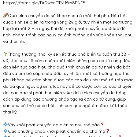
https://forms.gle/DrDwhnDTNU6m8BNE8
Quá trình chuyển dạ sẽ khác nhau ở mỗi thai phụ. Hầu hết
cuộc sinh sẽ diễn ra trong vòng 24 giờ, tuy nhiên một số trường
hợp lại mất 2 – 3 ngày. Khi đó, khởi phát chuyển dạ được đề
nghị nhằm tránh các nguy cơ ảnh hưởng đến sức khỏe thai phụ
và thai nhi.
Thông thường, thai kỳ sẽ kết thúc phổ biến từ tuần thứ 38 –
40, thai phụ sẽ cảm nhận xuất hiện những cơn co tử cung đều
đặn liên tục báo hiệu cho quá trình chuyển dạ tự nhiên đã bắt
đầu và em bé sắp chào đời. Tuy nhiên, một số trường hợp thai
phụ không hề cảm nhận được các cơn đau như mô tả trên mặc
dù đã quá ngày dự sinh, lúc này để có được cơn co của chuyển
dạ, các bác sĩ phải thực hiện việc kích thích chuyển dạ bằng
cách áp dụng các phương pháp tạo ra cơn co tử cung, giúp
sản phụ có thể có cơ hội sinh con qua ngả âm đạo, kết thúc
thai kỳ.
Vậy khởi phát chuyển dạ diễn ra như thế nào
Các phương pháp khởi phát chuyển dạ cho mẹ