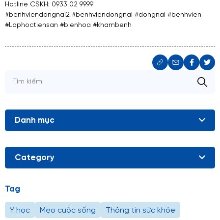
Hotline CSKH: 0933 02 9999
#benhviendongnai2
#benhviendongnai
#dongnai
#benhvien
#Lophoctiensan
#bienhoa
#khambenh
Danh mục
Category
Tag
Y học
Mẹo cuộc sống
Thông tin sức khỏe