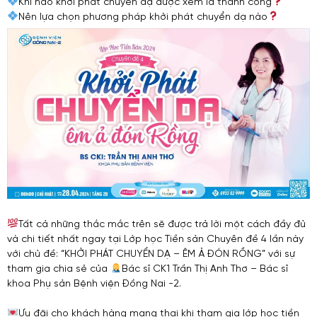
Khi nào khởi phát chuyển dạ được xem là thành công
Nên lựa chọn phương pháp khởi phát chuyển dạ nào
Tất cả những thắc mắc trên sẽ được trả lời một cách đầy đủ
và chi tiết nhất ngay tại Lớp học Tiền sản Chuyên đề 4 lần này
với chủ đề: “KHỞI PHÁT CHUYỂN DẠ – ÊM Ả ĐÓN RỒNG” với sự
tham gia chia sẻ của
Bác sĩ CK1 Trần Thị Anh Thơ – Bác sĩ
khoa Phụ sản Bệnh viện Đồng Nai -2.
Ưu đãi cho khách hàng mang thai khi tham gia lớp học tiền