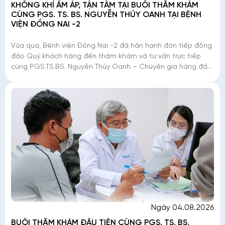
KHÔNG KHÍ ẤM ÁP, TẬN TÂM TẠI BUỔI THĂM KHÁM
CÙNG PGS. TS. BS. NGUYỄN THÚY OANH TẠI BỆNH
VIỆN ĐỒNG NAI -2
Vừa qua, Bệnh viện Đồng Nai -2 đã hân hạnh đón tiếp đông
đảo Quý khách hàng đến thăm khám và tư vấn trực tiếp
cùng PGS.TS.BS. Nguyễn Thúy Oanh – Chuyên gia hàng đầu
với hơn 40 năm kinh nghiệm trong lĩnh
Ngày 04.08.2026
BUỔI THĂM KHÁM ĐẦU TIÊN CÙNG PGS. TS. BS.