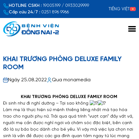
HOTLINE CSKH :
19005199 / 0933029999
TIẾNG VIỆT
Cấp cứu 24/7 :
0251 896 9966
Xem chi tiết
KHAI TRƯƠNG PHÒNG DELUXE FAMILY
ROOM
Ngày 25.08.2022
Qua monamedia
KHAI TRƯƠNG PHÒNG DELUXE FAMILY ROOM
Đi sinh như đi nghỉ dưỡng – Tại sao không
Làm mẹ là thực hiện sứ mệnh thiêng liêng nhất mà tạo hóa
trao cho người phụ nữ. Trải qua quá trình “vượt cạn” đầy vất vả,
người mẹ cần được nghỉ ngơi và chăm sóc đặc biệt, bên cạnh
đó là sự bảo bọc dành cho bé yêu. Vì vậy mà việc lựa chọn nơi
sinh là vấn đề được các gia đình quan tâm ngay từ lúc mang