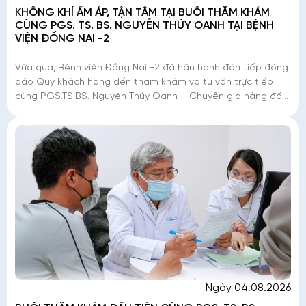
KHÔNG KHÍ ẤM ÁP, TẬN TÂM TẠI BUỔI THĂM KHÁM
CÙNG PGS. TS. BS. NGUYỄN THÚY OANH TẠI BỆNH
VIỆN ĐỒNG NAI -2
Vừa qua, Bệnh viện Đồng Nai -2 đã hân hạnh đón tiếp đông
đảo Quý khách hàng đến thăm khám và tư vấn trực tiếp
cùng PGS.TS.BS. Nguyễn Thúy Oanh – Chuyên gia hàng đầu
với hơn 40 năm kinh nghiệm trong lĩnh
Ngày 04.08.2026