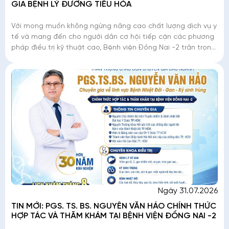
GIA BỆNH LÝ ĐƯỜNG TIÊU HÓA
Với mong muốn không ngừng nâng cao chất lượng dịch vụ y
tế và mang đến cho người dân cơ hội tiếp cận các phương
pháp điều trị kỹ thuật cao, Bệnh viện Đồng Nai -2 trân trọng
thông báo: PGS. TS. BS. Nguy
Ngày 31.07.2026
TIN MỚI: PGS. TS. BS. NGUYỄN VĂN HẢO CHÍNH THỨC
HỢP TÁC VÀ THĂM KHÁM TẠI BỆNH VIỆN ĐỒNG NAI -2