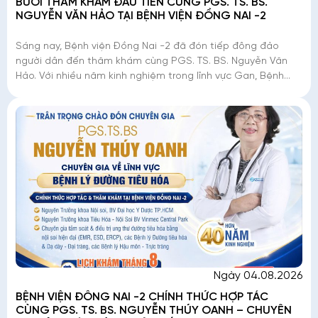
BUỔI THĂM KHÁM ĐẦU TIÊN CÙNG PGS. TS. BS.
NGUYỄN VĂN HẢO TẠI BỆNH VIỆN ĐỒNG NAI -2
Sáng nay, Bệnh viện Đồng Nai -2 đã đón tiếp đông đảo
người dân đến thăm khám cùng PGS. TS. BS. Nguyễn Văn
Hảo. Với nhiều năm kinh nghiệm trong lĩnh vực Gan, Bệnh
Nhiệt đới và Ký sinh trùng, Chuyên gia đã
Ngày 04.08.2026
BỆNH VIỆN ĐỒNG NAI -2 CHÍNH THỨC HỢP TÁC
CÙNG PGS. TS. BS. NGUYỄN THÚY OANH – CHUYÊN