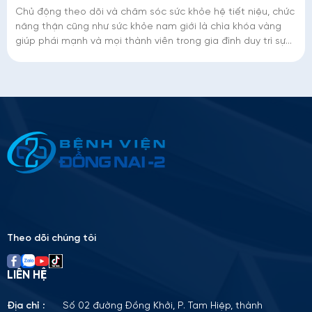
Chủ động theo dõi và chăm sóc sức khỏe hệ tiết niệu, chức
năng thận cũng như sức khỏe nam giới là chìa khóa vàng
giúp phái mạnh và mọi thành viên trong gia đình duy trì sự
sung sức, nâng cao chất lượng
Thông tin ứng tuyển
Please
leave
this
field
empty.
Theo dõi chúng tôi
LIÊN HỆ
Địa chỉ :
Số 02 đường Đồng Khởi, P. Tam Hiệp, thành