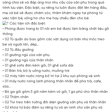
sàng chia sẻ và đáp ứng mọi nhu cầu của sản phụ trong quá
trình lưu viện. Đặc biệt, sự riêng tư luôn được đặt lên hàng đầu,
mẹ và bé sẽ được chăm sóc, thăm khám ngay tại phòng từ
việc tắm bé, xông hơ cho mẹ hay chiếu đèn cho bé.
Các tiện ích đặc biệt:
• Phòng được trang bị 01 nôi em bé được làm bằng chất liệu gỗ
thông
• 02 Tủ quần áo bao gồm các vật dụng cơ bản như móc treo
bé và người lớn, dép,..
• 02 Tủ đầu giường
• 01 giường ngủ của sản phụ
• 01 giường ngủ của thân nhân
• 01 ghế sofa đơn kèm gối, 01 ghế sofa dài
• 01 Bàn trà, bộ ly uống nước, muỗng trà
• 02 máy tắm nước nóng bố trí tại 2 khu vực phòng vệ sinh
• 01 máy nước nóng lạnh phòng thân nhân để pha trà, cafe,
sữa…
• Bộ ga gối gồm:3 gối nằm kèm vỏ gối, 1 ga phủ cho thân nhân
• 02 Thảm chân
• 02 Tivi treo trên tường đối diện giường sản phụ và thân nhân
• 02 khóa từ bảo đảm sự riêng tư và an ninh cho sản phụ và