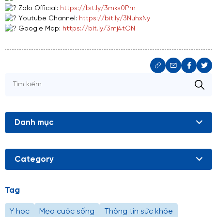
Zalo Official:
https://bit.ly/3mks0Pm
Youtube Channel:
https://bit.ly/3NuhxNy
Google Map:
https://bit.ly/3mj4tON
Danh mục
Category
Tag
Y học
Mẹo cuộc sống
Thông tin sức khỏe