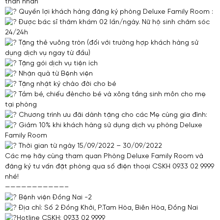
thân nhân
Quyền lợi khách hàng đăng ký phòng Deluxe Family Room :
Được bác sĩ thăm khám 02 lần/ngày. Nữ hộ sinh chăm sóc
24/24h
Tặng thẻ vuông tròn (đối với trường hợp khách hàng sử
dụng dịch vụ ngay từ đầu)
Tặng gói dịch vụ tiện ích
Nhận quà từ Bệnh viện
Tặng nhật ký chào đời cho bé
Tắm bé, chiếu đèncho bé và xông tầng sinh môn cho mẹ
tại phòng
Chương trình ưu đãi dành tặng cho các Mẹ cùng gia đình:
Giảm 10% khi khách hàng sử dụng dịch vụ phòng Deluxe
Family Room
Thời gian từ ngày 15/09/2022 – 30/09/2022
Các mẹ hãy cùng tham quan Phòng Deluxe Family Room và
đăng ký tư vấn đặt phòng qua số điện thoại CSKH 0933 02 9999
nhé!
———————————–
Bệnh viện Đồng Nai -2
Địa chỉ: Số 2 Đồng Khởi, P.Tam Hòa, Biên Hòa, Đồng Nai
Hotline CSKH: 0933 02 9999