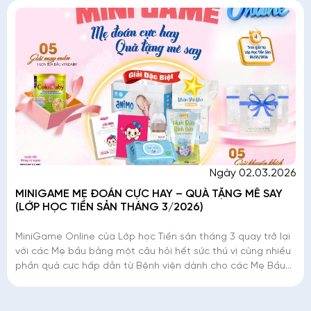
Ngày 02.03.2026
MINIGAME MẸ ĐOÁN CỰC HAY – QUÀ TẶNG MÊ SAY
(LỚP HỌC TIỀN SẢN THÁNG 3/2026)
MiniGame Online của Lớp học Tiền sản tháng 3 quay trở lại
với các Mẹ bầu bằng một câu hỏi hết sức thú vị cùng nhiều
phần quà cực hấp dẫn từ Bệnh viện dành cho các Mẹ Bầu
thật giỏi thật may mắn