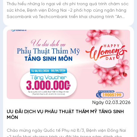
Thấu hiểu những lo ngại về chi phí trong quá trình chăm sóc
sức khỏe, Bệnh viện Đồng Nai -2 phối hợp cùng ngân hàng
Sacombank và Techcombank triển khai chương trình "An
tâm điều trị - Trả góp lãi suất 0%". Đ�
Ngày 02.03.2026
ƯU ĐÃI DỊCH VỤ PHẪU THUẬT THẨM MỸ TẦNG SINH
MÔN
Chào mừng ngày Quốc tế Phụ nữ 8/3, Bệnh viện Đồng Nai