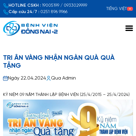
HOTLINE CSKH :
19005199 / 0933029999
TIẾNG VIỆT
Cấp cứu 24/7 :
0251 896 9966
Xem chi tiết
TRI ÂN VÀNG NHẬN NGÀN QUÀ QUÀ
TẶNG
Ngày 22.04.2024
Qua Admin
KỶ NIỆM 09 NĂM THÀNH LẬP BỆNH VIỆN (25/4/2015 – 25/4/2024)