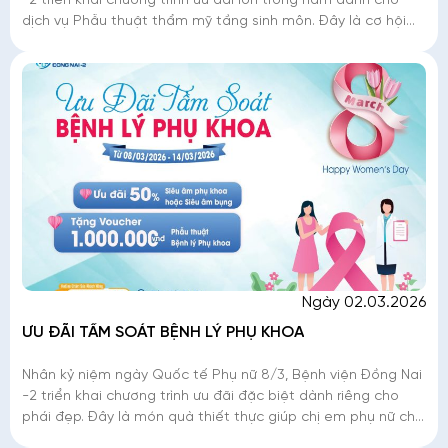
-2 triển khai chương trình ưu đãi lớn trong năm dành cho
dịch vụ Phẫu thuật thẩm mỹ tầng sinh môn. Đây là cơ hội
để phái đẹp tân trang nhan sắc
Ngày 02.03.2026
ƯU ĐÃI TẦM SOÁT BỆNH LÝ PHỤ KHOA
Nhân kỷ niệm ngày Quốc tế Phụ nữ 8/3, Bệnh viện Đồng Nai
-2 triển khai chương trình ưu đãi đặc biệt dành riêng cho
phái đẹp. Đây là món quà thiết thực giúp chị em phụ nữ chủ
động tầm soát các b�