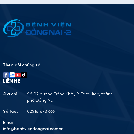
Thông tin ứng tuyển
Please
leave
this
field
empty.
Theo dõi chúng tôi
LIÊN HỆ
Địa chỉ :
Số 02 đường Đồng Khởi, P. Tam Hiệp, thành
phố Đồng Nai
Số fax :
02518 878 666
Email:
info@benhviendongnai.com.vn