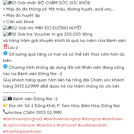
01 Giải nhất: BỘ CHĂM SÓC SỨC KHỎE:
+ Máy đo đa thông số: Mỡ máu, đường huyết, acid uric,…
+ Máy đo huyết áp
+ Cân sức khoẻ
02 Giải nhì: MÁY ĐO ĐƯỜNG HUYẾT
10 Giải ba: Voucher trị giá 200.000 đồng
và hàng trăm giải khuyến khích là quà lưu niệm của Bệnh viện
Lưu ý:
Số lượng quà tặng có hạn và có thể kết thúc sớm hơn dự
kiến.
Chương trình không áp dụng đối với Nhân viên đang công
tác tại Bệnh viện Đồng Nai -2
Quý khách hàng quan tâm liên hệ tổng đài Chăm sóc khách
hàng 0933.02.9999 d8ể được hỗ trợ thêm thông tin chi tiết.
—————————–
Bệnh viện Đồng Nai -2
Địa chỉ: Số 2 Đồng Khởi, P. Tam Hòa, Biên Hòa, Đồng Nai
Hotline CSKH: 0933 02 9999
#benhviendongnai2
#benhviendongnai
#dongnai
#benhvien
#Lophoctiensan
#bienhoa
#tamsoat
#uudaidacbiet
#thanhlapbenhvien