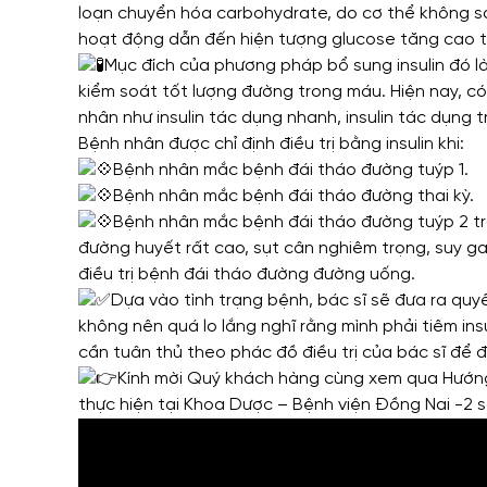
loạn chuyển hóa carbohydrate, do cơ thể không sản 
hoạt động dẫn đến hiện tượng glucose tăng cao 
Mục đích của phương pháp bổ sung insulin đó là
kiểm soát tốt lượng đường trong máu. Hiện nay, có 
nhân như insulin tác dụng nhanh, insulin tác dụng tr
Bệnh nhân được chỉ định điều trị bằng insulin khi:
Bệnh nhân mắc bệnh đái tháo đường tuýp 1.
Bệnh nhân mắc bệnh đái tháo đường thai kỳ.
Bệnh nhân mắc bệnh đái tháo đường tuýp 2 tr
đường huyết rất cao, sụt cân nghiêm trọng, suy 
điều trị bệnh đái tháo đường đường uống.
Dựa vào tình trạng bệnh, bác sĩ sẽ đưa ra quy
không nên quá lo lắng nghĩ rằng mình phải tiêm ins
cần tuân thủ theo phác đồ điều trị của bác sĩ để đ
Kính mời Quý khách hàng cùng xem qua Hướng
thực hiện tại Khoa Dược – Bệnh viện Đồng Nai -2 