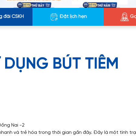
g đài CSKH
Đặt lịch hẹn
Gọ
 DỤNG BÚT TIÊM
Đồng Nai -2
nh và trẻ hóa trong thời gian gần đây. Đây là một tình trạ