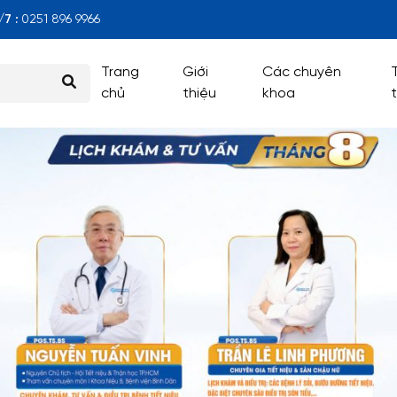
7 :
0251 896 9966
Trang
Giới
Các chuyên
chủ
thiệu
khoa