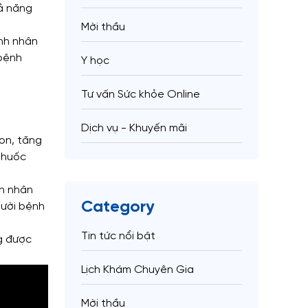
hả năng
Mời thầu
ệnh nhân
 bệnh
Y học
Tư vấn Sức khỏe Online
Dịch vụ - Khuyến mãi
on, tăng
thuốc
nh nhân
Category
gười bệnh
Tin tức nổi bật
g được
Lịch Khám Chuyên Gia
Mời thầu