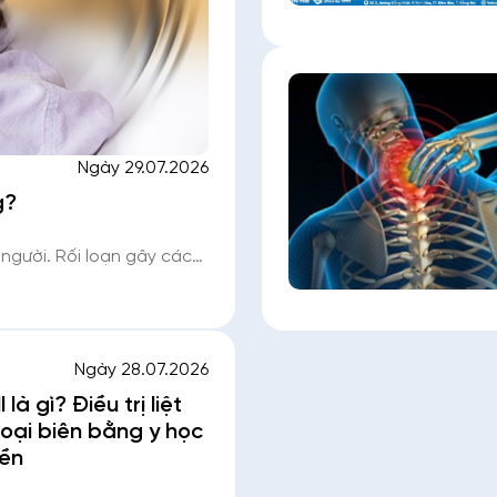
Ngày 29.07.2026
g?
 người. Rối loạn gây các
bằng… có thể chỉ xuất
 th
Ngày 28.07.2026
l là gì? Điều trị liệt
oại biên bằng y học
yền