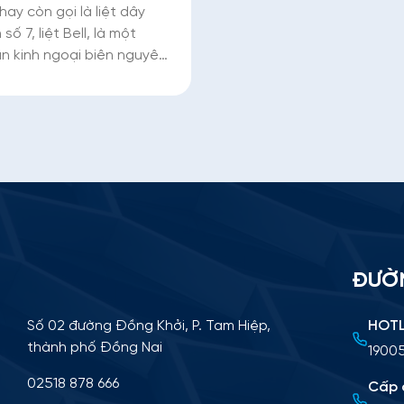
hay còn gọi là liệt dây
số 7, liệt Bell, là một
n kinh ngoại biên nguyên
a rõ. Đây là tình trạng
cơ mặt trở nên yếu hoặc
xuống do dây thần kinh
ĐƯỜ
Số 02 đường Đồng Khởi, P. Tam Hiệp,
HOTL
thành phố Đồng Nai
19005
02518 878 666
Cấp 