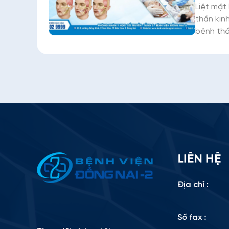
Liệt mặt 
thần kinh 
bệnh thầ
nhân chư
một bên 
chảy xệ 
đi�
Thông tin ứng tuyển
LIÊN HỆ
Please
Địa chỉ :
leave
this
Số fax :
field