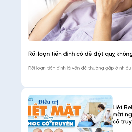
Rối loạn tiền đình có dễ đột quỵ khôn
Rối loạn tiền đình là vấn đề thường gặp ở nhiều
triệu chứng phổ biến là chóng mặt, mất thăng 
hiện trong thời gian ngắn rồi hết nhưng cũng có
Liệt Bel
mặt ng
cổ tru