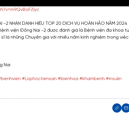
ch?v=m9QvBoFZiyc
I -2 NHẬN DANH HIỆU TOP 20 DỊCH VỤ HOÀN HẢO NĂM 2024
 Bệnh viện Đồng Nai -2 được đánh giá là Bệnh viện đa khoa t
sĩ là những Chuyên gia với nhiều năm kinh nghiệm trong việc 
g Nai
#benhvien
#Lophoctiensan
#bienhoa
#khambenh
#insulin