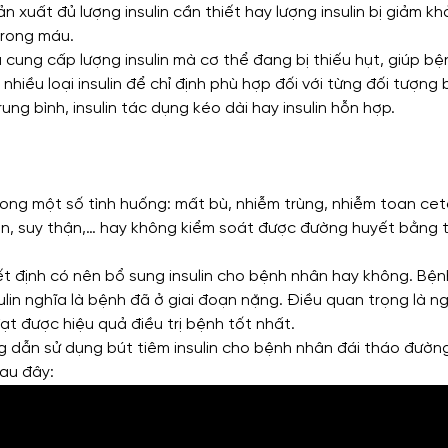
xuất đủ lượng insulin cần thiết hay lượng insulin bị giảm k
trong máu.
 cung cấp lượng insulin mà cơ thể đang bị thiếu hụt, giúp b
nhiều loại insulin để chỉ định phù hợp đối với từng đối tượng
ung bình, insulin tác dụng kéo dài hay insulin hỗn hợp.
ong một số tình huống: mất bù, nhiễm trùng, nhiễm toan cet
gan, suy thận,… hay không kiểm soát được đường huyết bằng 
ết định có nên bổ sung insulin cho bệnh nhân hay không. Bệ
ulin nghĩa là bệnh đã ở giai đoạn nặng. Điều quan trọng là n
ạt được hiệu quả điều trị bệnh tốt nhất.
 dẫn sử dụng bút tiêm insulin cho bệnh nhân đái tháo đườn
sau đây: