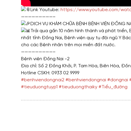
Link Youtube:
https://www.youtube.com/wat
—————————–
DỊCH VỤ KHÁM CHỮA BỆNH BỆNH VIỆN ĐỒNG NA
Trải qua gần 10 năm hình thành và phát triển,
nhất tỉnh Đồng Nai, Bệnh viện quy tụ đội ngũ Y Bác 
cho các Bệnh nhân trên mọi miền đất nước.
—————————–
Bệnh viện Đồng Nai -2
Địa chỉ: Số 2 Đồng Khởi, P. Tam Hòa, Biên Hòa, Đồn
Hotline CSKH: 0933 02 9999
#benhviendongnai2
#benhviendongnai
#dongnai
#tieuduongtuyp1
#tieuduongthaiky
#Tiểu_đường