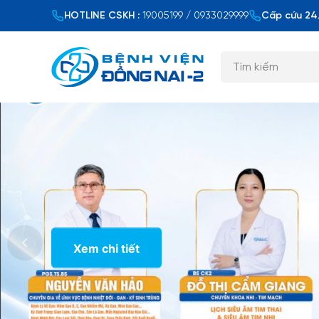
HOTLINE CSKH :
19005199 / 0933029999
Cấp cứu 24/
Xem chi tiết