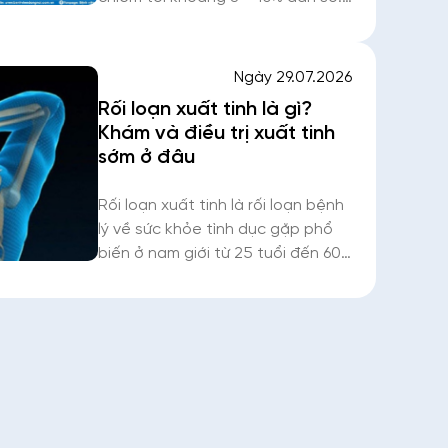
Sỏi túi mật ban đầu, những triệu
chứng của sỏi chưa rõ ràng và
thường chỉ phát hiện tình cờ
Ngày 29.07.2026
Rối loạn xuất tinh là gì?
Khám và điều trị xuất tinh
sớm ở đâu
Rối loạn xuất tinh là rối loạn bệnh
lý về sức khỏe tình dục gặp phổ
biến ở nam giới từ 25 tuổi đến 60
tuổi với 2 bệnh cảnh chủ yếu gồm
xuất tinh sớm và xuất tinh muộn.