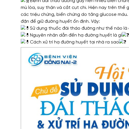
Bệnh đái tháo đường gây nên nhiều biến chứng
mù lòa, suy thận và cắt cụt chi. Hiện nay trên thế 
các triệu chứng, biến chứng do tăng glucose máu
đặn để giữ đường huyết ổn định. Vậy:
Sử dụng thuốc đái tháo đường như thế nào là 
Nguyên nhân dẫn đến hạ đường huyết là gì
Cách xử trí hạ đường huyết tại nhà ra sao