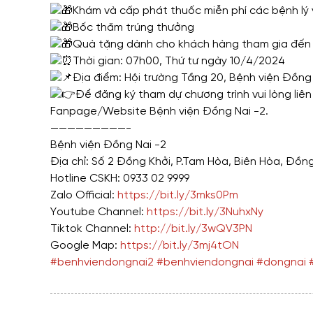
Khám và cấp phát thuốc miễn phí các bệnh lý
Bốc thăm trúng thưởng
Quà tặng dành cho khách hàng tham gia đến 
Thời gian: 07h00, Thứ tư ngày 10/4/2024
Địa điểm: Hội trường Tầng 20, Bệnh viện Đồng
Để đăng ký tham dự chương trình vui lòng liên
Fanpage/Website Bệnh viện Đồng Nai -2.
—————————-
Bệnh viện Đồng Nai -2
Địa chỉ: Số 2 Đồng Khởi, P.Tam Hòa, Biên Hòa, Đồng
Hotline CSKH: 0933 02 9999
Zalo Official:
https://bit.ly/3mks0Pm
Youtube Channel:
https://bit.ly/3NuhxNy
Tiktok Channel:
http://bit.ly/3wQV3PN
Google Map:
https://bit.ly/3mj4tON
#benhviendongnai2
#benhviendongnai
#dongnai