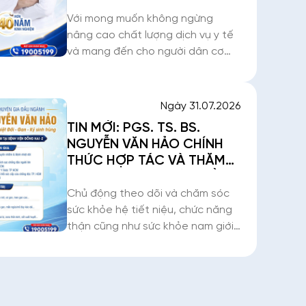
NGUYỄN THÚY OANH –
CHUYÊN GIA BỆNH LÝ
Với mong muốn không ngừng
ĐƯỜNG TIÊU HÓA
nâng cao chất lượng dịch vụ y tế
và mang đến cho người dân cơ
hội tiếp cận các phương pháp
điều trị kỹ thuật cao, Bệnh viện
Đồng Nai -2 trân trọng thông
Ngày 31.07.2026
báo: PGS. TS. BS. Nguy
TIN MỚI: PGS. TS. BS.
NGUYỄN VĂN HẢO CHÍNH
THỨC HỢP TÁC VÀ THĂM
KHÁM TẠI BỆNH VIỆN ĐỒNG
NAI -2
Chủ động theo dõi và chăm sóc
sức khỏe hệ tiết niệu, chức năng
thận cũng như sức khỏe nam giới
là chìa khóa vàng giúp phái mạnh
và mọi thành viên trong gia đình
duy trì sự sung sức, nâng cao
chất lượng