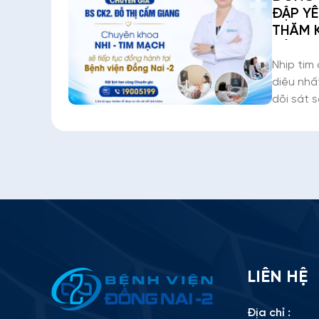
ĐẬP YÊ
THĂM 
CÙNG 
GIANG
Nhịp tim
diệu nhấ
dõi sát 
cho thai 
Đồng Nai
cùng BS
Bác sĩ
Thông tin ứng tuyển
LIÊN HỆ
Please
Địa chỉ :