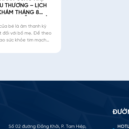
U THƯƠNG – LỊCH
KHÁM THÁNG 8
BS CK2 ĐỖ THỊ CẨM
 của bé là âm thanh kỳ
t đối với bố mẹ. Để theo
sao sức khỏe tim mạch
nhi và trẻ nhỏ, Bệnh viện
 -2 tiếp tục hợp tác
 CK2 Đỗ Thị Cẩm Giang –
ĐƯỜ
Số 02 đường Đồng Khởi, P. Tam Hiệp,
HOTL