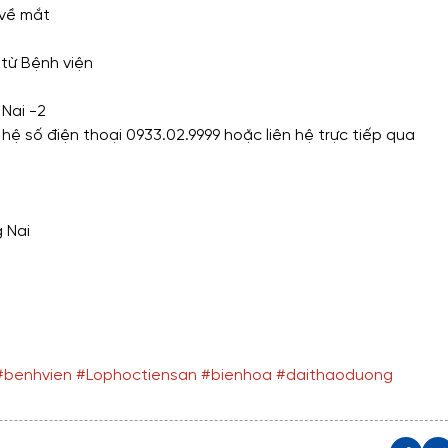
 về mắt
từ Bệnh viện
 Nai -2
 hệ số điện thoại 0933.02.9999 hoặc liên hệ trực tiếp qua
 Nai
#benhvien
#Lophoctiensan
#bienhoa
#daithaoduong