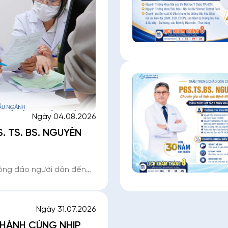
Ngày 04.08.2026
 TS. BS. NGUYỄN
đông đảo người dân đến
Với nhiều năm kinh
 sinh trùng, Chuyên gia
Ngày 31.07.2026
HÀNH CÙNG NHỊP