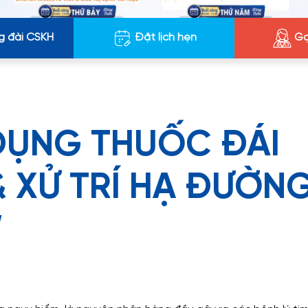
g đài CSKH
Đặt lịch hẹn
Gọ
 DỤNG THUỐC ĐÁI
 XỬ TRÍ HẠ ĐƯỜN
”