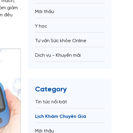
m mạch,
 làm giảm
Mời thầu
êm đều
Y học
Tư vấn Sức khỏe Online
Dịch vụ - Khuyến mãi
Category
Tin tức nổi bật
Lịch Khám Chuyên Gia
Mời thầu