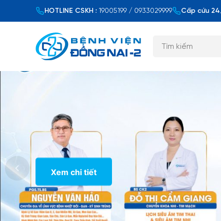
HOTLINE CSKH :
19005199 / 0933029999
Cấp cứu 24/
Xem chi tiết