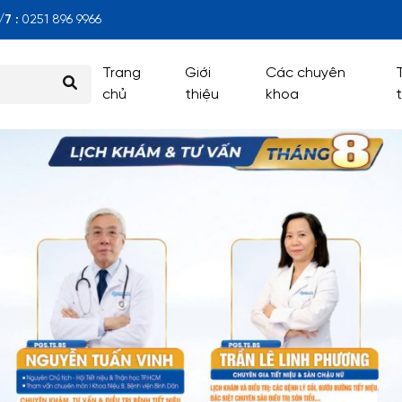
7 :
0251 896 9966
Trang
Giới
Các chuyên
chủ
thiệu
khoa