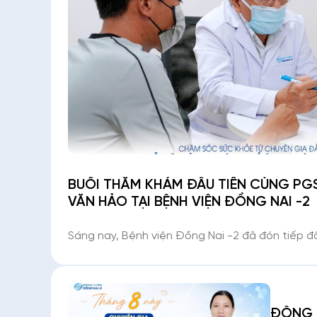
BUỔI THĂM KHÁM ĐẦU TIÊN CÙNG PGS.
VĂN HẢO TẠI BỆNH VIỆN ĐỒNG NAI -2
Sáng nay, Bệnh viện Đồng Nai -2 đã đón tiếp 
thăm khám cùng PGS. TS. BS. Nguyễn Văn Hảo. 
nghiệm trong lĩnh vực Gan, Bệnh Nhiệt đới và Ký
đã
ĐỒNG 