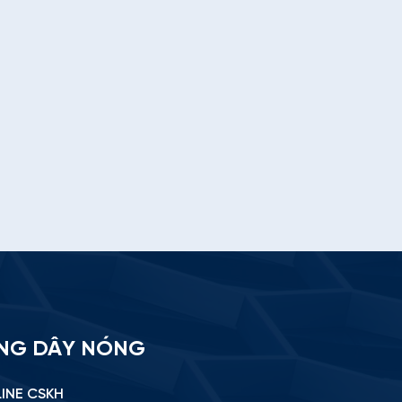
NG DÂY NÓNG
INE CSKH