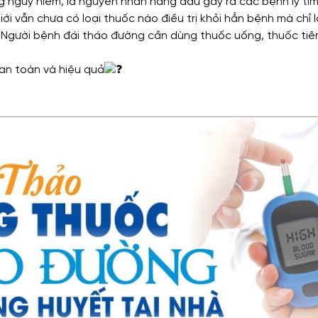
 nguy hiểm, là nguyên nhân hàng đầu gây ra các bệnh lý ti
giới vẫn chưa có loại thuốc nào điều trị khỏi hẳn bệnh mà chỉ
. Người bệnh đái tháo đường cần dùng thuốc uống, thuốc ti
an toàn và hiệu quả