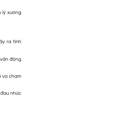
 lý xương
y ra tình
 vận động
i va chạm
.
n đau nhức