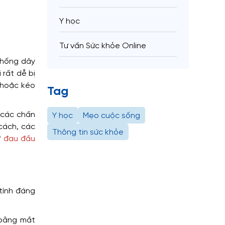
Y học
Tư vấn Sức khỏe Online
thống dây
 rất dễ bị
y hoặc kéo
Tag
 các chấn
Y học
Mẹo cuộc sống
cách, các
Thông tin sức khỏe
ư
đau đầu
tính đáng
 bằng mắt