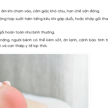
 ấm khi chạm vào, cảm giác khó chịu, hạn chế vận động.
ường hợp xuất hiện tiếng kêu khi gập duỗi, hoặc khớp gối tha
gối hoàn toàn như bình thường.
 nặng, người bệnh có thể kèm sốt, ớn lạnh, cảnh báo tình 
à can thiệp y tế kịp thời.