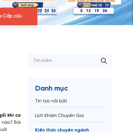
i Cấp cứu
Danh mục
Tin tức nổi bật
ối khi co
Lịch Khám Chuyên Gia
ế nào? Bài
quả!
Kiến thức chuyên ngành