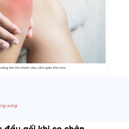
hường ấm khi chạm vào, cảm giác khó chịu
ông sưng