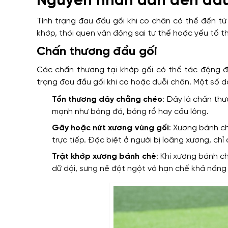
Nguyên nhân dẫn đến đau
Tình trạng đau đầu gối khi co chân có thể đến t
khớp, thói quen vận động sai tư thế hoặc yếu tố t
Chấn thương đầu gối
Các chấn thương tại khớp gối có thể tác động đ
trạng đau đầu gối khi co hoặc duỗi chân. Một số
Tổn thương dây chằng chéo
: Đây là chấn th
mạnh như bóng đá, bóng rổ hay cầu lông.
Gãy hoặc nứt xương vùng gối
: Xương bánh c
trực tiếp. Đặc biệt ở người bị loãng xương, ch
Trật khớp xương bánh chè
: Khi xương bánh ch
dữ dội, sưng nề đột ngột và hạn chế khả năng 