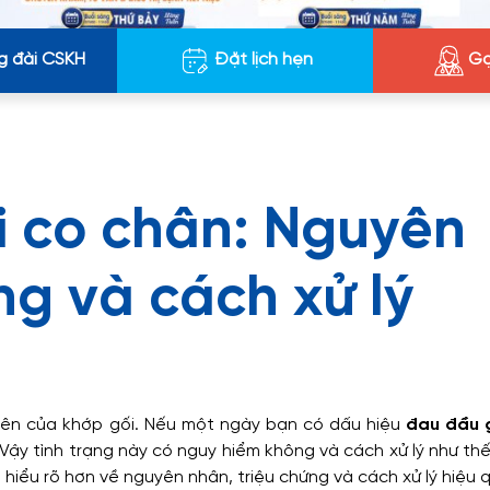
g đài CSKH
Đặt lịch hẹn
Gọ
i co chân: Nguyên
ng và cách xử lý
iên của khớp gối. Nếu một ngày bạn có dấu hiệu
đau đầu g
. Vậy tình trạng này có nguy hiểm không và cách xử lý như th
 hiểu rõ hơn về nguyên nhân, triệu chứng và cách xử lý hiệu 