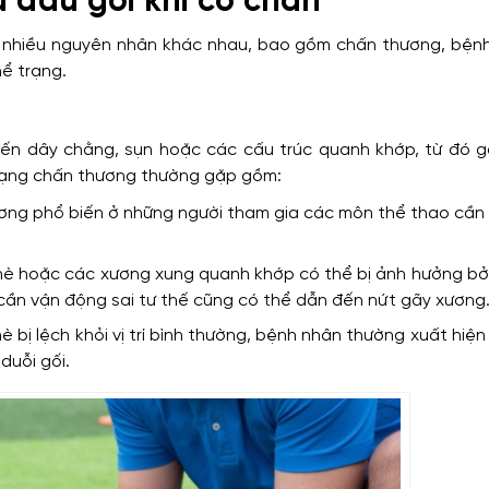
 đầu gối khi co chân
ừ nhiều nguyên nhân khác nhau, bao gồm chấn thương, bệnh
hể trạng.
ến dây chằng, sụn hoặc các cấu trúc quanh khớp, từ đó gâ
 dạng chấn thương thường gặp gồm:
ương phổ biến ở những người tham gia các môn thể thao cần
hè hoặc các xương xung quanh khớp có thể bị ảnh hưởng bở
ỉ cần vận động sai tư thế cũng có thể dẫn đến nứt gãy xương
è bị lệch khỏi vị trí bình thường, bệnh nhân thường xuất hiệ
duỗi gối.