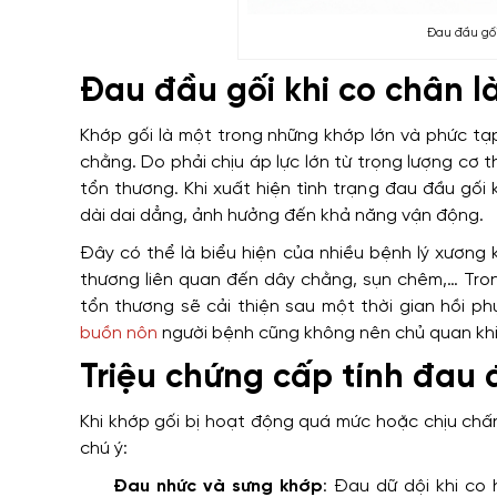
Đau đầu gối
Đau đầu gối khi co chân l
Khớp gối là một trong những khớp lớn và phức tạ
chằng. Do phải chịu áp lực lớn từ trọng lượng cơ 
tổn thương. Khi xuất hiện tình trạng đau đầu gối
dài dai dẳng, ảnh hưởng đến khả năng vận động.
Đây có thể là biểu hiện của nhiều bệnh lý xương
thương liên quan đến dây chằng, sụn chêm,… Tron
tổn thương sẽ cải thiện sau một thời gian hồi p
buồn nôn
người bệnh cũng không nên chủ quan khi 
Triệu chứng cấp tính đau 
Khi khớp gối bị hoạt động quá mức hoặc chịu chấ
chú ý:
Đau nhức và sưng khớp
: Đau dữ dội khi co