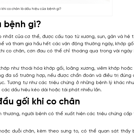
 khi co chân là dấu hiệu của bệnh gì?
à bệnh gì?
p nhất của cơ thể, được cấu tạo từ xương, sụn, gân và hệ 
thể và tham gia hầu hết các vận động thường ngày, khớp gối
 khi co chân, cơn đau có thể chỉ thoáng qua trong vài ngà
 khớp như thoái hóa khớp gối, loãng xương, viêm khớp hoặc
g đa số trường hợp, nếu được chẩn đoán và điều trị đúng 
hục. Tương tự như các triệu chứng ở những bệnh lý khác nh
các dấu hiệu kéo dài hoặc tái phát nhiều lần.
đầu gối khi co chân
n thương, người bệnh có thể xuất hiện các triệu chứng cấp 
 hoặc duỗi chân, kèm theo sưng to, có thể quan sát thấy