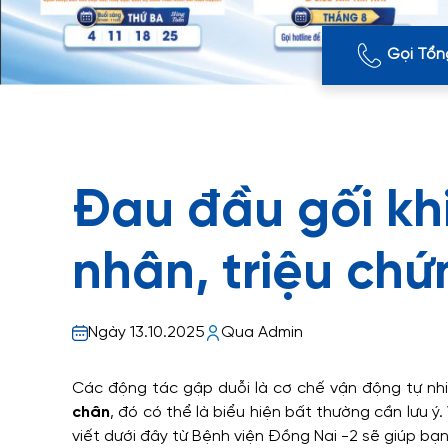
Gọi Tổn
Đau đầu gối kh
nhân, triệu chứ
Ngày 13.10.2025
Qua Admin
Các động tác gập duỗi là cơ chế vận động tự nh
chân
, đó có thể là biểu hiện bất thường cần lưu ý
viết dưới đây từ Bệnh viện Đồng Nai -2 sẽ giúp bạn