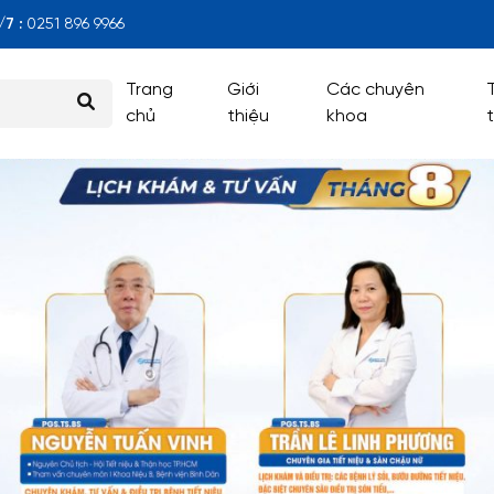
7 :
0251 896 9966
Trang
Giới
Các chuyên
chủ
thiệu
khoa