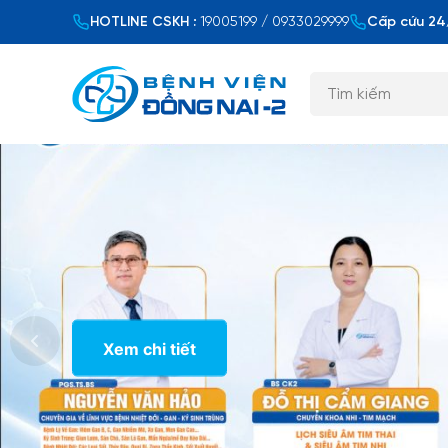
HOTLINE CSKH :
19005199 / 0933029999
Cấp cứu 24/
Xem chi tiết