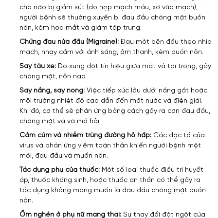
cho não bị giảm sút (do hẹp mạch máu, xơ vữa mạch),
người bệnh sẽ thường xuyên bị đau đầu chóng mặt buồn
nôn, kèm hoa mắt và giảm tập trung.
Chứng đau nửa đầu (Migraine):
Đau một bên đầu theo nhịp
mạch, nhạy cảm với ánh sáng, âm thanh, kèm buồn nôn.
Say tàu xe:
Do xung đột tín hiệu giữa mắt và tai trong, gây
chóng mặt, nôn nao.
Say nắng, say nóng:
Việc tiếp xúc lâu dưới nắng gắt hoặc
môi trường nhiệt độ cao dẫn đến mất nước và điện giải.
Khi đó, cơ thể sẽ phản ứng bằng cách gây ra cơn đau đầu,
chóng mặt và vã mồ hôi.
Cảm cúm và nhiễm trùng đường hô hấp:
Các độc tố của
virus và phản ứng viêm toàn thân khiến người bệnh mệt
mỏi, đau đầu và muốn nôn.
Tác dụng phụ của thuốc:
Một số loại thuốc điều trị huyết
áp, thuốc kháng sinh, hoặc thuốc an thần có thể gây ra
tác dụng không mong muốn là đau đầu chóng mặt buồn
nôn.
Ốm nghén ở phụ nữ mang thai:
Sự thay đổi đột ngột của