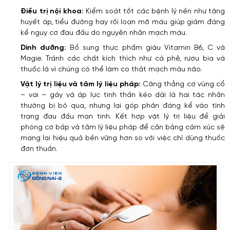
Điều trị nội khoa:
Kiểm soát tốt các bệnh lý nền như tăng
huyết áp, tiểu đường hay rối loạn mỡ máu giúp giảm đáng
kể nguy cơ đau đầu do nguyên nhân mạch máu.
Dinh dưỡng:
Bổ sung thực phẩm giàu Vitamin B6, C và
Magie. Tránh các chất kích thích như cà phê, rượu bia và
thuốc lá vì chúng có thể làm co thắt mạch máu não.
Vật lý trị liệu và tâm lý liệu pháp:
Căng thẳng cơ vùng cổ
– vai – gáy và áp lực tinh thần kéo dài là hai tác nhân
thường bị bỏ qua, nhưng lại góp phần đáng kể vào tình
trạng đau đầu mạn tính. Kết hợp vật lý trị liệu để giải
phóng cơ bắp và tâm lý liệu pháp để cân bằng cảm xúc sẽ
mang lại hiệu quả bền vững hơn so với việc chỉ dùng thuốc
đơn thuần.