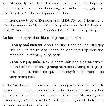
là một bệnh lý riêng biệt. Thay vào đó, chúng là tập hợp các
triệu chứng lâm sàng báo hiệu rằng cơ thể bạn đang gặp trục
trặc ở một hoặc nhiều cơ quan khác nhau.
Tình trạng này thường liên quan mật thiết đến sự rối loạn trong
việc tiếp nhận và xử lý tín hiệu thăng bằng của não bộ, hoặc sự
thay đổi lưu lượng máu nuôi dưỡng hệ thần kinh trung ương.
Có hai nhóm bệnh đau đầu chóng mặt buồn nôn:
Bệnh lý phổ biến và lành tính:
Tình trạng đau đầu tuy gây
khó chịu nhưng thường không đe dọa trực tiếp đến tính
mạng nếu được xử lý đúng cách.
Bệnh lý nguy hiểm:
Đây là nhóm cần đặc biệt lưu tâm vì
có thể dẫn đến di chứng nặng nề hoặc tử vong, chẳng hạn
như nhồi máu não (đột quỵ), xuất huyết não, u não hoặc
viêm màng não.
Ví dụ:
Nếu bạn cảm thấy đau đầu chóng mặt buồn nôn sau khi
đi xe khách đường dài, đó có thể chỉ là cơn say tàu xe tạm thời.
Nhưng nếu các triệu chứng này xuất hiện đột ngột, dữ dội, kèm
theo mất ý thức, nhìn mờ hoặc liệt nửa người, đây là tình trạng
cần cấp cứu y khoa khẩn cấp.