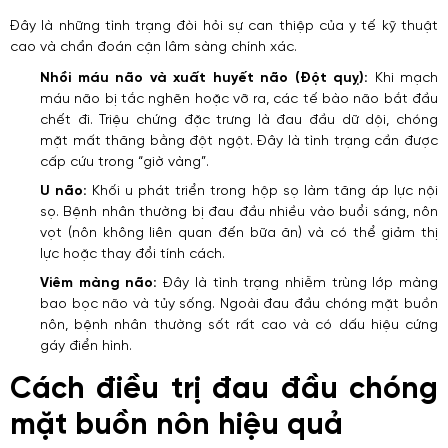
Đây là những tình trạng đòi hỏi sự can thiệp của y tế kỹ thuật
cao và chẩn đoán cận lâm sàng chính xác.
Nhồi máu não và xuất huyết não (Đột quỵ):
Khi mạch
máu não bị tắc nghẽn hoặc vỡ ra, các tế bào não bắt đầu
chết đi. Triệu chứng đặc trưng là đau đầu dữ dội, chóng
mặt mất thăng bằng đột ngột. Đây là tình trạng cần được
cấp cứu trong “giờ vàng”.
U não:
Khối u phát triển trong hộp sọ làm tăng áp lực nội
sọ. Bệnh nhân thường bị đau đầu nhiều vào buổi sáng, nôn
vọt (nôn không liên quan đến bữa ăn) và có thể giảm thị
lực hoặc thay đổi tính cách.
Viêm màng não:
Đây là tình trạng nhiễm trùng lớp màng
bao bọc não và tủy sống. Ngoài đau đầu chóng mặt buồn
nôn, bệnh nhân thường sốt rất cao và có dấu hiệu cứng
gáy điển hình.
Cách điều trị đau đầu chóng
mặt buồn nôn hiệu quả