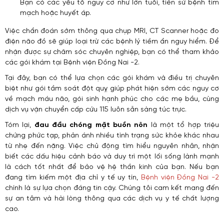
Bạn có các yếu tố nguy cơ như lớn tuổi, tiền sử bệnh tim
mạch hoặc huyết áp.
Việc chẩn đoán sớm thông qua chụp MRI, CT Scanner hoặc đo
điện não đồ sẽ giúp loại trừ các bệnh lý tiềm ẩn nguy hiểm. Để
nhận được sự chăm sóc chuyên nghiệp, bạn có thể tham khảo
các gói khám tại Bệnh viện Đồng Nai -2.
Tại đây, bạn có thể lựa chọn các gói khám và điều trị chuyên
biệt như gói tầm soát đột quỵ giúp phát hiện sớm các nguy cơ
về mạch máu não, gói sinh hạnh phúc cho các mẹ bầu, cùng
dịch vụ vận chuyển cấp cứu 115 luôn sẵn sàng túc trực.
Tóm lại,
đau đầu chóng mặt buồn nôn
là một tổ hợp triệu
chứng phức tạp, phản ánh nhiều tình trạng sức khỏe khác nhau
từ nhẹ đến nặng. Việc chủ động tìm hiểu nguyên nhân, nhận
biết các dấu hiệu cảnh báo và duy trì một lối sống lành mạnh
là cách tốt nhất để bảo vệ hệ thần kinh của bạn. Nếu bạn
đang tìm kiếm một địa chỉ y tế uy tín,
Bệnh viện Đồng Nai -2
chính là sự lựa chọn đáng tin cậy. Chúng tôi cam kết mang đến
sự an tâm và hài lòng thông qua các dịch vụ y tế chất lượng
cao.