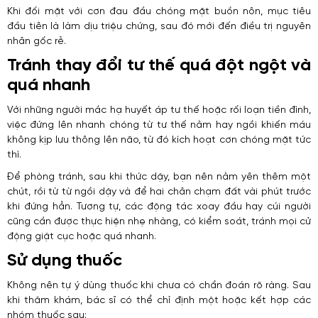
Khi đối mặt với cơn đau đầu chóng mặt buồn nôn, mục tiêu
đầu tiên là làm dịu triệu chứng, sau đó mới đến điều trị nguyên
nhân gốc rễ.
Tránh thay đổi tư thế quá đột ngột và
quá nhanh
Với những người mắc hạ huyết áp tư thế hoặc rối loạn tiền đình,
việc đứng lên nhanh chóng từ tư thế nằm hay ngồi khiến máu
không kịp lưu thông lên não, từ đó kích hoạt cơn chóng mặt tức
thì.
Để phòng tránh, sau khi thức dậy, bạn nên nằm yên thêm một
chút, rồi từ từ ngồi dậy và để hai chân chạm đất vài phút trước
khi đứng hẳn. Tương tự, các động tác xoay đầu hay cúi người
cũng cần được thực hiện nhẹ nhàng, có kiểm soát, tránh mọi cử
động giật cục hoặc quá nhanh.
Sử dụng thuốc
Không nên tự ý dùng thuốc khi chưa có chẩn đoán rõ ràng. Sau
khi thăm khám, bác sĩ có thể chỉ định một hoặc kết hợp các
nhóm thuốc sau: