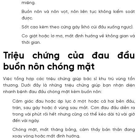
miệng.
Buồn nôn và nôn vọt, nôn liên tục không kiểm soát
được.
Sốt cao kèm theo cứng gáy (khó cúi đầu xuống ngực).
Co giật hoặc lơ mơ, mất định hướng về không gian và
thời gian.
Triệu chứng của đau đầu
buồn nôn chóng mặt
Việc tổng hợp các triệu chứng giúp bác sĩ khu trú vùng tổn
thương. Dưới đây là những triệu chứng giúp bạn nhận diện
nhanh bệnh đau đầu chóng mặt kèm buồn nôn:
Cảm giác đau hoặc áp lực ở một hoặc cả hai bên đầu,
trán, sau gáy hoặc ở vùng sau mắt. Cơn đau đầu diễn ra
trong vài phút rồi hết nhưng cũng có thể kéo dài từ vài giờ
đến vài ngày.
Chóng mặt, mất thăng bằng, cảm thấy bản thân đang
xoay vòng hoặc mất định hướng.