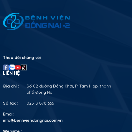
Thông tin ứng tuyển
Please
leave
this
field
empty.
Theo dõi chúng tôi
LIÊN HỆ
Địa chỉ :
Số 02 đường Đồng Khởi, P. Tam Hiệp, thành
phố Đồng Nai
Số fax :
02518 878 666
Email:
info@benhviendongnai.com.vn
Website :