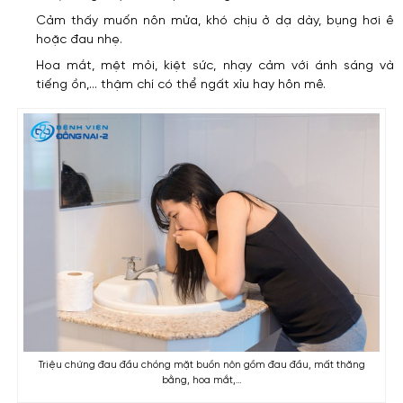
Cảm thấy muốn nôn mửa, khó chịu ở dạ dày, bụng hơi ê
hoặc đau nhẹ.
Hoa mắt, mệt mỏi, kiệt sức, nhạy cảm với ánh sáng và
tiếng ồn,… thậm chí có thể ngất xỉu hay hôn mê.
Triệu chứng đau đầu chóng mặt buồn nôn gồm đau đầu, mất thăng
bằng, hoa mắt,…