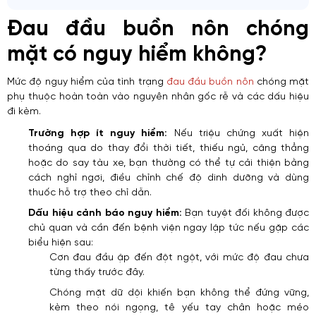
Đau đầu buồn nôn chóng
mặt​ có nguy hiểm không?
Mức độ nguy hiểm của tình trạng
đau đầu buồn nôn
chóng mặt
phụ thuộc hoàn toàn vào nguyên nhân gốc rễ và các dấu hiệu
đi kèm.
Trường hợp ít nguy hiểm:
Nếu triệu chứng xuất hiện
thoáng qua do thay đổi thời tiết, thiếu ngủ, căng thẳng
hoặc do say tàu xe, bạn thường có thể tự cải thiện bằng
cách nghỉ ngơi, điều chỉnh chế độ dinh dưỡng và dùng
thuốc hỗ trợ theo chỉ dẫn.
Dấu hiệu cảnh báo nguy hiểm:
Bạn tuyệt đối không được
chủ quan và cần đến bệnh viện ngay lập tức nếu gặp các
biểu hiện sau:
Cơn đau đầu ập đến đột ngột, với mức độ đau chưa
từng thấy trước đây.
Chóng mặt dữ dội khiến bạn không thể đứng vững,
kèm theo nói ngọng, tê yếu tay chân hoặc méo