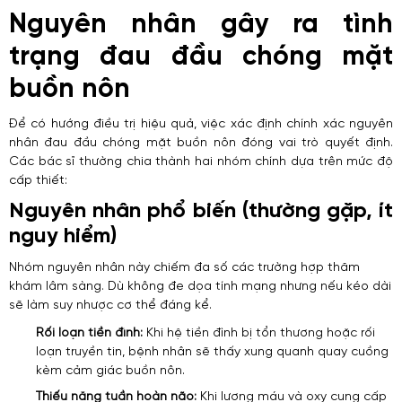
Nguyên nhân gây ra tình
trạng đau đầu chóng mặt
buồn nôn
Để có hướng điều trị hiệu quả, việc xác định chính xác nguyên
nhân đau đầu chóng mặt buồn nôn đóng vai trò quyết định.
Các bác sĩ thường chia thành hai nhóm chính dựa trên mức độ
cấp thiết:
Nguyên nhân phổ biến (thường gặp, ít
nguy hiểm)
Nhóm nguyên nhân này chiếm đa số các trường hợp thăm
khám lâm sàng. Dù không đe dọa tính mạng nhưng nếu kéo dài
sẽ làm suy nhược cơ thể đáng kể.
Rối loạn tiền đình:
Khi hệ tiền đình bị tổn thương hoặc rối
loạn truyền tin, bệnh nhân sẽ thấy xung quanh quay cuồng
kèm cảm giác buồn nôn.
Thiếu năng tuần hoàn não:
Khi lượng máu và oxy cung cấp