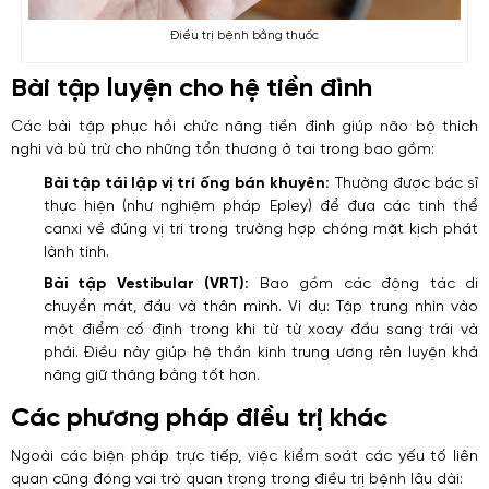
Điều trị bệnh bằng thuốc
Bài tập luyện cho hệ tiền đình
Các bài tập phục hồi chức năng tiền đình giúp não bộ thích
nghi và bù trừ cho những tổn thương ở tai trong bao gồm:
Bài tập tái lập vị trí ống bán khuyên:
Thường được bác sĩ
thực hiện (như nghiệm pháp Epley) để đưa các tinh thể
canxi về đúng vị trí trong trường hợp chóng mặt kịch phát
lành tính.
Bài tập Vestibular (VRT):
Bao gồm các động tác di
chuyển mắt, đầu và thân mình. Ví dụ: Tập trung nhìn vào
một điểm cố định trong khi từ từ xoay đầu sang trái và
phải. Điều này giúp hệ thần kinh trung ương rèn luyện khả
năng giữ thăng bằng tốt hơn.
Các phương pháp điều trị khác
Ngoài các biện pháp trực tiếp, việc kiểm soát các yếu tố liên
quan cũng đóng vai trò quan trọng trong điều trị bệnh lâu dài: