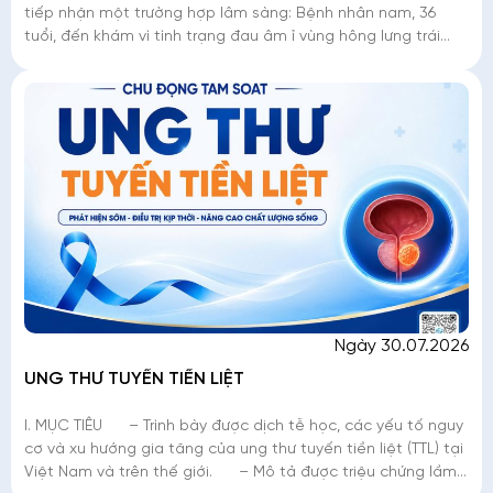
tiếp nhận một trường hợp lâm sàng: Bệnh nhân nam, 36
tuổi, đến khám vì tình trạng đau âm ỉ vùng hông lưng trái
kéo dài. Dù đây là triệu chứng
Ngày 30.07.2026
UNG THƯ TUYẾN TIỀN LIỆT
I. MỤC TIÊU – Trình bày được dịch tễ học, các yếu tố nguy
cơ và xu hướng gia tăng của ung thư tuyến tiền liệt (TTL) tại
Việt Nam và trên thế giới. – Mô tả được triệu chứng lầm