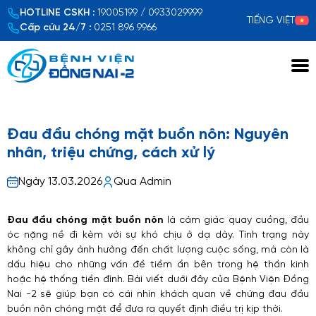
HOTLINE CSKH :
19005199 / 0933029999
TIẾNG VIỆT
Cấp cứu 24/7 :
0251 896 9966
Xem chi tiết
Đau đầu chóng mặt buồn nôn​: Nguyên
nhân, triệu chứng, cách xử lý
Ngày 13.03.2026
Qua Admin
Đau đầu chóng mặt buồn nôn
là cảm giác quay cuồng, đầu
óc nặng nề đi kèm với sự khó chịu ở dạ dày. Tình trạng này
không chỉ gây ảnh hưởng đến chất lượng cuộc sống, mà còn là
dấu hiệu cho những vấn đề tiềm ẩn bên trong hệ thần kinh
hoặc hệ thống tiền đình. Bài viết dưới đây của Bệnh Viện Đồng
Nai -2 sẽ giúp bạn có cái nhìn khách quan về chứng đau đầu
buồn nôn chóng mặt​ để đưa ra quyết định điều trị kịp thời.