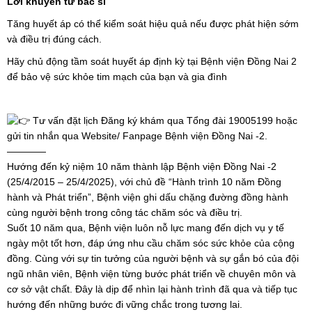
Lời khuyên từ bác sĩ
Tăng huyết áp có thể kiểm soát hiệu quả nếu được phát hiện sớm
và điều trị đúng cách.
Hãy chủ động tầm soát huyết áp định kỳ tại Bệnh viện Đồng Nai 2
để bảo vệ sức khỏe tim mạch của bạn và gia đình
Tư vấn đặt lịch Đăng ký khám qua Tổng đài 19005199 hoặc
gửi tin nhắn qua Website/ Fanpage Bệnh viện Đồng Nai -2.
————
Hướng đến kỷ niệm 10 năm thành lập Bệnh viện Đồng Nai -2
(25/4/2015 – 25/4/2025), với chủ đề “Hành trình 10 năm Đồng
hành và Phát triển”, Bệnh viện ghi dấu chặng đường đồng hành
cùng người bệnh trong công tác chăm sóc và điều trị.
Suốt 10 năm qua, Bệnh viện luôn nỗ lực mang đến dịch vụ y tế
ngày một tốt hơn, đáp ứng nhu cầu chăm sóc sức khỏe của cộng
đồng. Cùng với sự tin tưởng của người bệnh và sự gắn bó của đội
ngũ nhân viên, Bệnh viện từng bước phát triển về chuyên môn và
cơ sở vật chất. Đây là dịp để nhìn lại hành trình đã qua và tiếp tục
hướng đến những bước đi vững chắc trong tương lai.