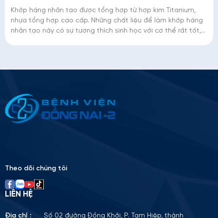
Khớp háng nhân tạo được tổng hợp từ hợp kim Titanium,
nhựa tổng hợp cao cấp. Những chất liệu để làm khớp háng
nhân tạo này có sự tương thích sinh học với cơ thể rất tốt,
kèm theo độ bền rất ca
Thông tin ứng tuyển
Please
leave
this
field
empty.
Theo dõi chúng tôi
LIÊN HỆ
Địa chỉ :
Số 02 đường Đồng Khởi, P. Tam Hiệp, thành