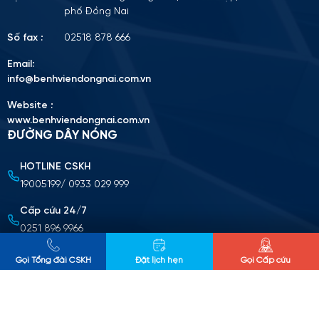
phố Đồng Nai
Số fax :
02518 878 666
Email:
info@benhviendongnai.com.vn
Website :
www.benhviendongnai.com.vn
ĐƯỜNG DÂY NÓNG
HOTLINE CSKH
Tải lên CV (Định dạng PDF, tối đa 10MB)
19005199/ 0933 029 999
Chọn tập tin
Cấp cứu 24/7
0251 896 9966
Nộp cv ứng tuyển
CHÍNH SÁCH BẢO MẬT THÔNG TIN
Gọi Tổng đài CSKH
Đặt lịch hẹn
Gọi Cấp cứu