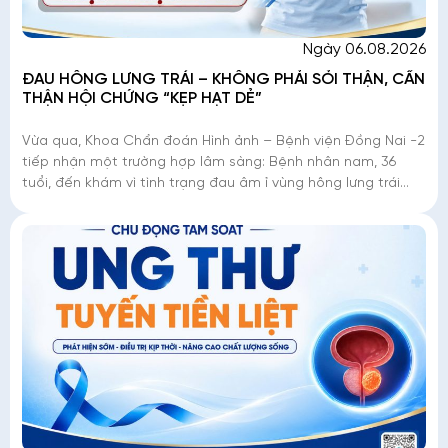
Ngày 06.08.2026
ĐAU HÔNG LƯNG TRÁI – KHÔNG PHẢI SỎI THẬN, CẨN
THẬN HỘI CHỨNG “KẸP HẠT DẺ”
Vừa qua, Khoa Chẩn đoán Hình ảnh – Bệnh viện Đồng Nai -2
tiếp nhận một trường hợp lâm sàng: Bệnh nhân nam, 36
tuổi, đến khám vì tình trạng đau âm ỉ vùng hông lưng trái
kéo dài. Dù đây là triệu chứng