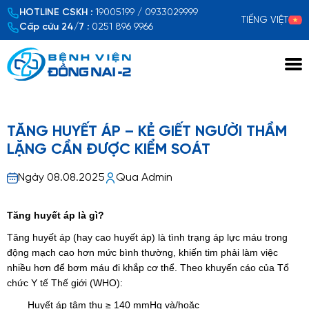
HOTLINE CSKH :
19005199 / 0933029999
TIẾNG VIỆT
Cấp cứu 24/7 :
0251 896 9966
Xem chi tiết
TĂNG HUYẾT ÁP – KẺ GIẾT NGƯỜI THẦM
LẶNG CẦN ĐƯỢC KIỂM SOÁT
Ngày 08.08.2025
Qua Admin
Tăng huyết áp là gì?
Tăng huyết áp (hay cao huyết áp) là tình trạng áp lực máu trong
động mạch cao hơn mức bình thường, khiến tim phải làm việc
nhiều hơn để bơm máu đi khắp cơ thể. Theo khuyến cáo của Tổ
chức Y tế Thế giới (WHO):
Huyết áp tâm thu ≥ 140 mmHg và/hoặc