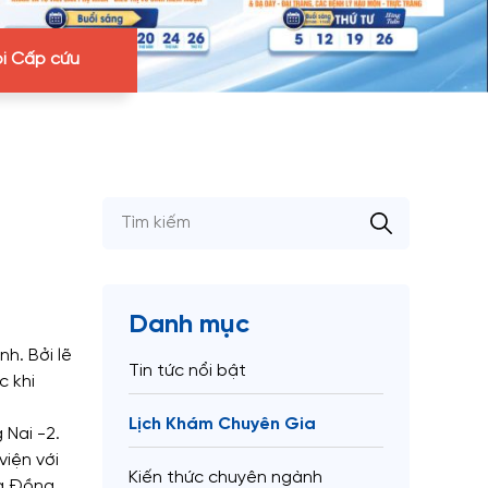
i Cấp cứu
Danh mục
h. Bởi lẽ
Tin tức nổi bật
c khi
Lịch Khám Chuyên Gia
 Nai -2.
iện với
Kiến thức chuyên ngành
oa Đồng