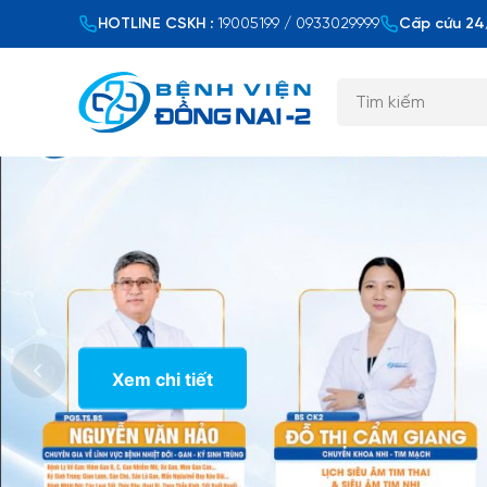
HOTLINE CSKH :
19005199 / 0933029999
Cấp cứu 24/
Xem chi tiết