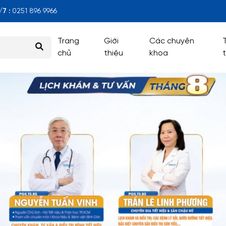
7 :
0251 896 9966
Trang
Giới
Các chuyên
chủ
thiệu
khoa