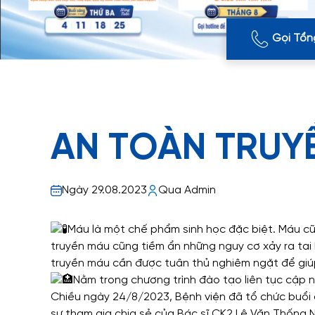
Gọi Tổn
AN TOÀN TRUY
Ngày 29.08.2023
Qua Admin
Máu là một chế phẩm sinh học đặc biệt. Máu cũn
truyền máu cũng tiềm ẩn những nguy cơ xảy ra tai 
truyền máu cần được tuân thủ nghiêm ngặt để gi
Nằm trong chương trình đào tạo liên tục cập 
Chiều ngày 24/8/2023, Bệnh viện đã tổ chức buổi 
sự tham gia chia sẻ của Bác sĩ CK2 Lê Văn Thống