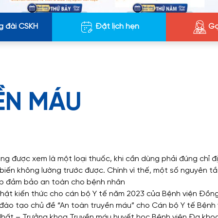
g đài CSKH
Đặt lịch hẹn
Gọ
ỀN MÁU
g được xem là một loại thuốc, khi cần dùng phải đúng chỉ địn
biến không lường trước được. Chính vì thế, một số nguyên tắ
úp đảm bảo an toàn cho bệnh nhân
nhật kiến thức cho cán bộ Y tế năm 2023 của Bệnh viện Đồng
đào tạo chủ đề “An toàn truyền máu” cho Cán bộ Y tế Bệnh v
 Nhất – Trưởng khoa Truyền máu huyết học Bệnh viện Đa kh