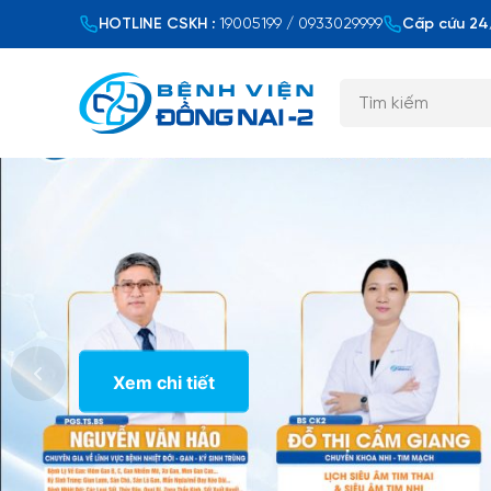
HOTLINE CSKH :
19005199 / 0933029999
Cấp cứu 24/
Xem chi tiết