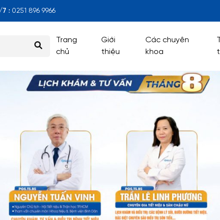
7 :
0251 896 9966
Trang
Giới
Các chuyên
chủ
thiệu
khoa