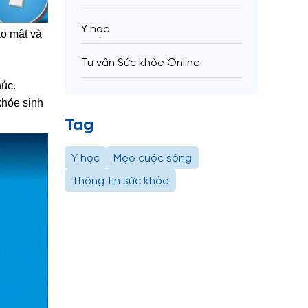
Y học
ảo mật và
Tư vấn Sức khỏe Online
húc.
khỏe sinh
Tag
Y học
Mẹo cuộc sống
Thông tin sức khỏe