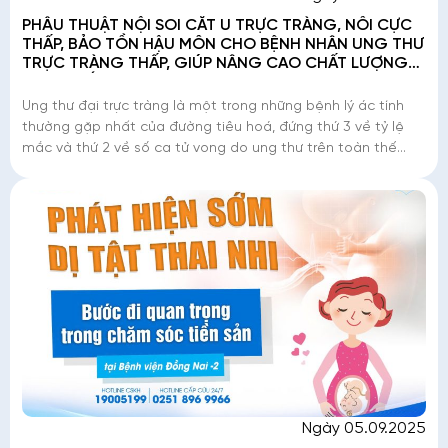
PHẪU THUẬT NỘI SOI CẮT U TRỰC TRÀNG, NỐI CỰC
THẤP, BẢO TỒN HẬU MÔN CHO BỆNH NHÂN UNG THƯ
TRỰC TRÀNG THẤP, GIÚP NÂNG CAO CHẤT LƯỢNG
CUỘC SỐNG
Ung thư đại trực tràng là một trong những bệnh lý ác tính
thường gặp nhất của đường tiêu hoá, đứng thứ 3 về tỷ lệ
mắc và thứ 2 về số ca tử vong do ung thư trên toàn thế
giới. Riêng ung thư trực t
Ngày 05.09.2025