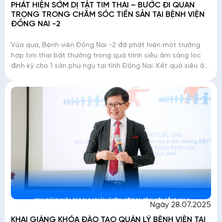
PHÁT HIỆN SỚM DỊ TẬT TIM THAI – BƯỚC ĐI QUAN
TRỌNG TRONG CHĂM SÓC TIỀN SẢN TẠI BỆNH VIỆN
ĐỒNG NAI -2
Vừa qua, Bệnh viện Đồng Nai -2 đã phát hiện một trường
hợp tim thai bất thường trong quá trình siêu âm sàng lọc
định kỳ cho 1 sản phụ ngụ tại tỉnh Đồng Nai. Kết quả siêu âm
cho thấy thai nhi mắc tứ
Ngày 28.07.2025
KHAI GIẢNG KHÓA ĐÀO TẠO QUẢN LÝ BỆNH VIỆN TẠI