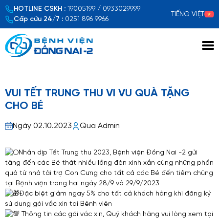
HOTLINE CSKH :
19005199 / 0933029999
TIẾNG VIỆT
Cấp cứu 24/7 :
0251 896 9966
Xem chi tiết
VUI TẾT TRUNG THU VI VU QUÀ TẶNG
CHO BÉ
Ngày 02.10.2023
Qua Admin
Nhân dịp Tết Trung thu 2023, Bệnh viện Đồng Nai -2 gửi
tặng đến các Bé thật nhiều lồng đèn xinh xắn cùng những phần
quà từ nhà tài trợ Con Cưng cho tất cả các Bé đến tiêm chủng
tại Bệnh viện trong hai ngày 28/9 và 29/9/2023
Đặc biệt giảm ngay 5% cho tất cả khách hàng khi đăng ký
sử dụng gói vắc xin tại Bệnh viện
Thông tin các gói vắc xin, Quý khách hàng vui lòng xem tại