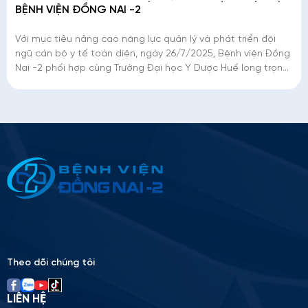
BỆNH VIỆN ĐỒNG NAI -2
Với mục tiêu nâng cao năng lực quản lý và phát triển đội
ngũ cán bộ y tế toàn diện, ngày 26/7/2025, Bệnh viện Đồng
Nai -2 phối hợp cùng Trường Đại học Y Dược Huế long trọng
tổ chức Lễ khai giảng K
Thông tin ứng tuyển
Please
leave
this
field
empty.
Theo dõi chúng tôi
LIÊN HỆ