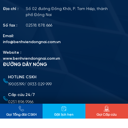
Địa chỉ :
Số 02 đường Đồng Khởi, P. Tam Hiệp, thành
phố Đồng Nai
Số fax :
02518 878 666
Email:
info@benhviendongnai.com.vn
Website :
www.benhviendongnai.com.vn
ĐƯỜNG DÂY NÓNG
HOTLINE CSKH
Tải lên CV (Định dạng PDF, tối đa 10MB)
19005199/ 0933 029 999
Chọn tập tin
Cấp cứu 24/7
0251 896 9966
Nộp cv ứng tuyển
CHÍNH SÁCH BẢO MẬT THÔNG TIN
Gọi Tổng đài CSKH
Đặt lịch hẹn
Gọi Cấp cứu