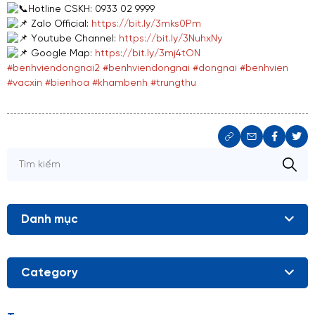
Hotline CSKH: 0933 02 9999
Zalo Official:
https://bit.ly/3mks0Pm
Youtube Channel:
https://bit.ly/3NuhxNy
Google Map:
https://bit.ly/3mj4tON
#benhviendongnai2
#benhviendongnai
#dongnai
#benhvien
#vacxin
#bienhoa
#khambenh
#trungthu
Danh mục
Category