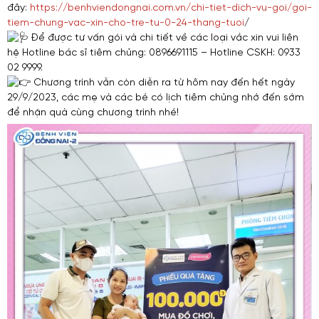
đây:
https://benhviendongnai.com.vn/chi-tiet-dich-vu-goi/goi-
tiem-chung-vac-xin-cho-tre-tu-0-24-thang-tuoi
/
Để được tư vấn gói và chi tiết về các loại vắc xin vui liên
hệ Hotline bác sĩ tiêm chủng: 0896691115 – Hotline CSKH: 0933
02 9999.
Chương trình vẫn còn diễn ra từ hôm nay đến hết ngày
29/9/2023, các mẹ và các bé có lịch tiêm chủng nhớ đến sớm
để nhận quà cùng chương trình nhé!