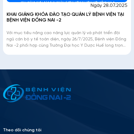
Ngày 28.07.2025
KHAI GIẢNG KHÓA ĐÀO TẠO QUẢN LÝ BỆNH VIỆN TẠI
BỆNH VIỆN ĐỒNG NAI -2
Với mục tiêu nâng cao năng lực quản lý và phát triển đội
ngũ cán bộ y tế toàn diện, ngày 26/7/2025, Bệnh viện Đồng
Nai -2 phối hợp cùng Trường Đại học Y Dược Huế long trọng
tổ chức Lễ khai giảng K
Thông tin ứng tuyển
Please
leave
this
field
empty.
Theo dõi chúng tôi