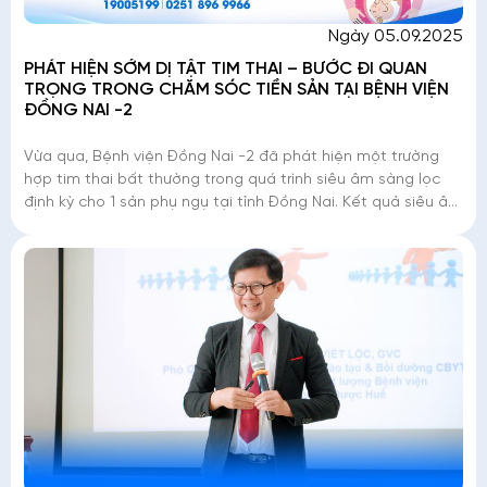
Ngày 05.09.2025
PHÁT HIỆN SỚM DỊ TẬT TIM THAI – BƯỚC ĐI QUAN
TRỌNG TRONG CHĂM SÓC TIỀN SẢN TẠI BỆNH VIỆN
ĐỒNG NAI -2
Vừa qua, Bệnh viện Đồng Nai -2 đã phát hiện một trường
hợp tim thai bất thường trong quá trình siêu âm sàng lọc
định kỳ cho 1 sản phụ ngụ tại tỉnh Đồng Nai. Kết quả siêu âm
cho thấy thai nhi mắc tứ