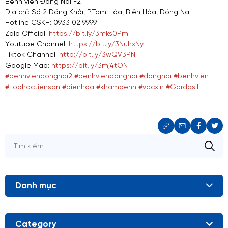
Bệnh viện Đồng Nai -2
Địa chỉ: Số 2 Đồng Khởi, P.Tam Hòa, Biên Hòa, Đồng Nai
Hotline CSKH: 0933 02 9999
Zalo Official:
https://bit.ly/3mks0Pm
Youtube Channel:
https://bit.ly/3NuhxNy
Tiktok Channel:
http://bit.ly/3wQV3PN
Google Map:
https://bit.ly/3mj4tON
#benhviendongnai2
#benhviendongnai
#dongnai
#benhvien
#Lophoctiensan
#bienhoa
#khambenh
#vacxin
#Gardasil
Danh mục
Category