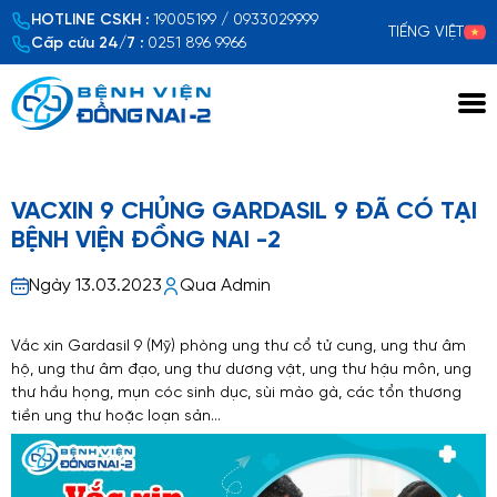
HOTLINE CSKH :
19005199 / 0933029999
TIẾNG VIỆT
Cấp cứu 24/7 :
0251 896 9966
Xem chi tiết
VACXIN 9 CHỦNG GARDASIL 9 ĐÃ CÓ TẠI
BỆNH VIỆN ĐỒNG NAI -2
Ngày 13.03.2023
Qua Admin
Vắc xin Gardasil 9 (Mỹ) phòng ung thư cổ tử cung, ung thư âm
hộ, ung thư âm đạo, ung thư dương vật, ung thư hậu môn, ung
thư hầu họng, mụn cóc sinh dục, sùi mào gà, các tổn thương
tiền ung thư hoặc loạn sản…