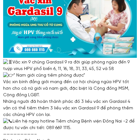
Vắc xin 9 chủng Gardasil 9 ra đời giúp phòng ngừa đến 9
tuýp virus HPV phổ biến 6, 11, 16, 18, 31, 33, 45, 52 và 58
“ Nam giới cũng tiêm phòng được”
Vắc xin bình đẳng giới mang đến cơ hội chủng ngừa HPV tốt
hơn cho cả nữ giới và nam giới, đặc biệt là Cộng đồng MSM,
Cộng đồng LGBT.
Những người đã hoàn thành phác đồ 3 liều vắc xin Gardasil 4
vẫn có thể tiêm thêm 3 liều vắc xin Gardasil 9 để phòng thêm
các chủng HPV còn lại.
Liên hệ ngay hotline Tiêm chủng Bệnh viện Đồng Nai -2 để
được tư vấn chi tiết: 089 669 1115.
—————————–