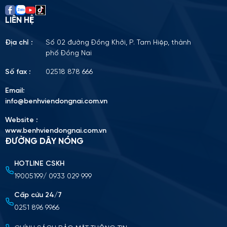
LIÊN HỆ
Địa chỉ :
Số 02 đường Đồng Khởi, P. Tam Hiệp, thành
phố Đồng Nai
Số fax :
02518 878 666
Email:
info@benhviendongnai.com.vn
Website :
www.benhviendongnai.com.vn
ĐƯỜNG DÂY NÓNG
HOTLINE CSKH
Tải lên CV (Định dạng PDF, tối đa 10MB)
19005199/ 0933 029 999
Chọn tập tin
Cấp cứu 24/7
0251 896 9966
Nộp cv ứng tuyển