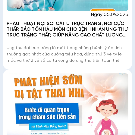
Ngày 05.09.2025
PHẪU THUẬT NỘI SOI CẮT U TRỰC TRÀNG, NỐI CỰC
THẤP, BẢO TỒN HẬU MÔN CHO BỆNH NHÂN UNG THƯ
TRỰC TRÀNG THẤP, GIÚP NÂNG CAO CHẤT LƯỢNG
CUỘC SỐNG
Ung thư đại trực tràng là một trong những bệnh lý ác tính
thường gặp nhất của đường tiêu hoá, đứng thứ 3 về tỷ lệ
mắc và thứ 2 về số ca tử vong do ung thư trên toàn thế
giới. Riêng ung thư trực t