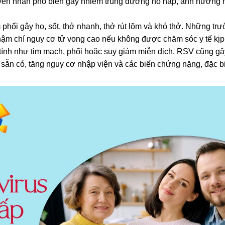
uyên nhân phổ biến gây nhiễm trùng đường hô hấp, ảnh hưởng
phổi gây ho, sốt, thở nhanh, thở rút lõm và khó thở. Những tr
hậm chí nguy cơ tử vong cao nếu không được chăm sóc y tế kịp 
tính như tim mạch, phổi hoặc suy giảm miễn dịch, RSV cũng gâ
sẵn có, tăng nguy cơ nhập viện và các biến chứng nặng, đặc bi