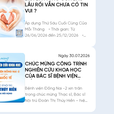
LÂU RỒI VẪN CHƯA CÓ TIN
VUI ?
Áp dụng Thứ Sáu Cuối Cùng Của
Mỗi Tháng • Thời gian: Từ
26/06/2026 đến 25/12/2026 •
Địa điểm: Phòng khám Hiếm muộn
– Tầng 7, Khoa Phụ Sản, Bệnh viện
Đồng Nai -2 Có những mong chờ
Ngày 30.07.2026
chỉ người
CHÚC MỪNG CÔNG TRÌNH
NGHIÊN CỨU KHOA HỌC
CỦA BÁC SĨ BỆNH VIỆN
ĐỒNG NAI -2 ĐƯỢC CÔNG
BỐ TRÊN TẠP CHÍ QUỐC TẾ
Bệnh viện Đồng Nai -2 xin trân
trọng chúc mừng Thạc sĩ, Bác sĩ
Nội trú Đoàn Thị Thúy Hiền – hiện
đang công tác tại Khoa Tai Mũi
Họng, Bệnh viện Đồng Nai -2 cùng