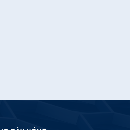
các cộng sự, đã có công trình
nghiên c�