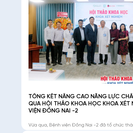
TỔNG KẾT NÂNG CAO NĂNG LỰC CHẨN
QUA HỘI THẢO KHOA HỌC KHOA XÉT N
VIỆN ĐỒNG NAI -2
Vừa qua, Bệnh viện Đồng Nai -2 đã tổ chức thà
thảo Khoa học Khoa Xét nghiệm tại Hội trường 