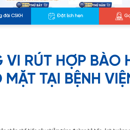
g đài CSKH
Đặt lịch hẹn
Gọ
 VI RÚT HỢP BÀO 
 MẶT TẠI BỆNH VIỆ