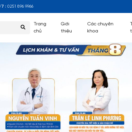
7 :
0251 896 9966
Trang
Giới
Các chuyên
chủ
thiệu
khoa