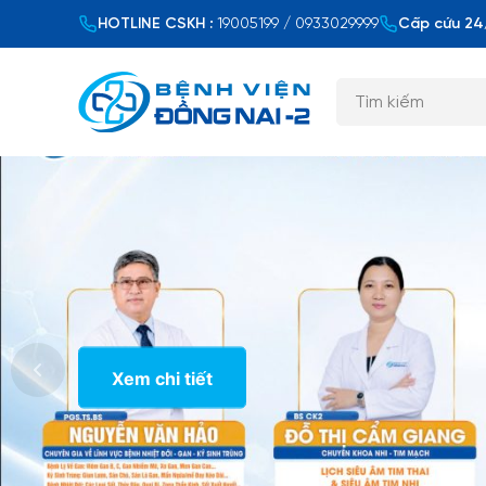
HOTLINE CSKH :
19005199 / 0933029999
Cấp cứu 24/
Xem chi tiết