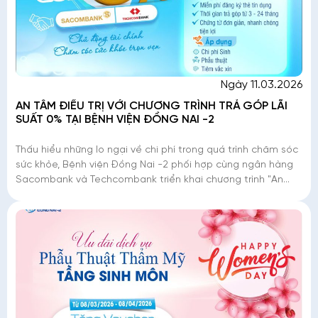
Ngày 11.03.2026
AN TÂM ĐIỀU TRỊ VỚI CHƯƠNG TRÌNH TRẢ GÓP LÃI
SUẤT 0% TẠI BỆNH VIỆN ĐỒNG NAI -2
Thấu hiểu những lo ngại về chi phí trong quá trình chăm sóc
sức khỏe, Bệnh viện Đồng Nai -2 phối hợp cùng ngân hàng
Sacombank và Techcombank triển khai chương trình "An
tâm điều trị - Trả góp lãi suất 0%". Đ�