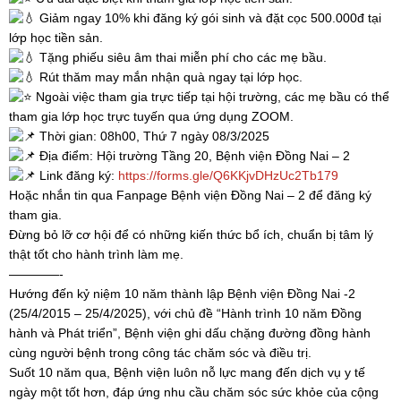
Giảm ngay 10% khi đăng ký gói sinh và đặt cọc 500.000đ tại
lớp học tiền sản.
Tặng phiếu siêu âm thai miễn phí cho các mẹ bầu.
Rút thăm may mắn nhận quà ngay tại lớp học.
Ngoài việc tham gia trực tiếp tại hội trường, các mẹ bầu có thể
tham gia lớp học trực tuyến qua ứng dụng ZOOM.
Thời gian: 08h00, Thứ 7 ngày 08/3/2025
Địa điểm: Hội trường Tầng 20, Bệnh viện Đồng Nai – 2
Link đăng ký:
https://forms.gle/Q6KKjvDHzUc2Tb179
Hoặc nhắn tin qua Fanpage Bệnh viện Đồng Nai – 2 để đăng ký
tham gia.
Đừng bỏ lỡ cơ hội để có những kiến thức bổ ích, chuẩn bị tâm lý
thật tốt cho hành trình làm mẹ.
————-
Hướng đến kỷ niệm 10 năm thành lập Bệnh viện Đồng Nai -2
(25/4/2015 – 25/4/2025), với chủ đề “Hành trình 10 năm Đồng
hành và Phát triển”, Bệnh viện ghi dấu chặng đường đồng hành
cùng người bệnh trong công tác chăm sóc và điều trị.
Suốt 10 năm qua, Bệnh viện luôn nỗ lực mang đến dịch vụ y tế
ngày một tốt hơn, đáp ứng nhu cầu chăm sóc sức khỏe của cộng