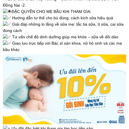
Đồng Nai -2.
ĐẶC QUYỀN CHO MẸ BẦU KHI THAM GIA:
Hướng dẫn tư thế cho bú đúng, cách kích sữa hiệu quả
Giải đáp những lo lắng về sữa mẹ: tắc tia sữa, ít sữa, cai sữa
đúng cách
Tư vấn chế độ dinh dưỡng giúp mẹ khỏe – sữa về dồi dào
Giao lưu trực tiếp với Bác sĩ sản khoa, nữ hộ sinh và các mẹ
bầu khác
Ưu đãi đặc biệt khi tham gia lớp học tiền sản: