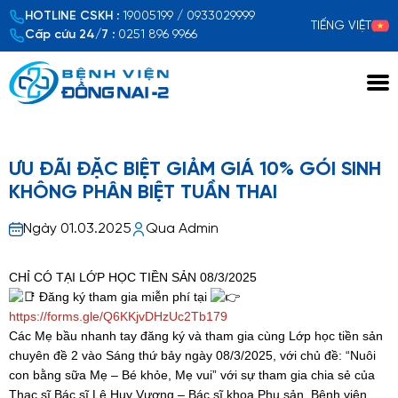
HOTLINE CSKH :
19005199 / 0933029999
TIẾNG VIỆT
Cấp cứu 24/7 :
0251 896 9966
Xem chi tiết
ƯU ĐÃI ĐẶC BIỆT GIẢM GIÁ 10% GÓI SINH
KHÔNG PHÂN BIỆT TUẦN THAI
Ngày 01.03.2025
Qua Admin
CHỈ CÓ TẠI LỚP HỌC TIỀN SẢN 08/3/2025
Đăng ký tham gia miễn phí tại
https://forms.gle/Q6KKjvDHzUc2Tb179
Các Mẹ bầu nhanh tay đăng ký và tham gia cùng Lớp học tiền sản
chuyên đề 2 vào Sáng thứ bảy ngày 08/3/2025, với chủ đề: “Nuôi
con bằng sữa Mẹ – Bé khỏe, Mẹ vui” với sự tham gia chia sẻ của
Thạc sĩ Bác sĩ Lê Huy Vương – Bác sĩ khoa Phụ sản, Bệnh viện