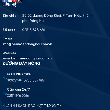
LIÊN HỆ
Địa chỉ :
Số 02 đường Đồng Khởi, P. Tam Hiệp, thành
phố Đồng Nai
Số fax :
02518 878 666
Email:
info@benhviendongnai.com.vn
Website :
www.benhviendongnai.com.vn
ĐƯỜNG DÂY NÓNG
HOTLINE CSKH
Tải lên CV (Định dạng PDF, tối đa 10MB)
19005199/ 0933 029 999
Chọn tập tin
Cấp cứu 24/7
0251 896 9966
Nộp cv ứng tuyển
CHÍNH SÁCH BẢO MẬT THÔNG TIN