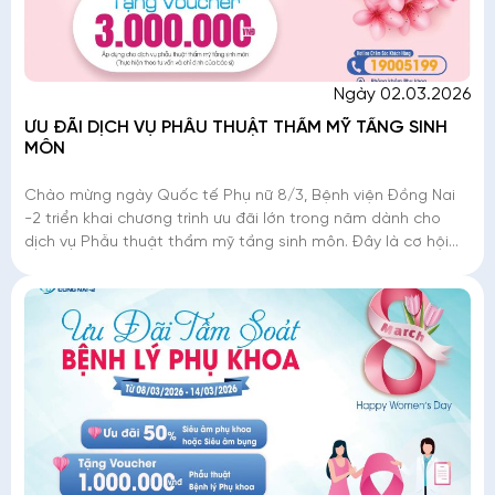
Ngày 02.03.2026
ƯU ĐÃI DỊCH VỤ PHẪU THUẬT THẨM MỸ TẦNG SINH
MÔN
Chào mừng ngày Quốc tế Phụ nữ 8/3, Bệnh viện Đồng Nai
-2 triển khai chương trình ưu đãi lớn trong năm dành cho
dịch vụ Phẫu thuật thẩm mỹ tầng sinh môn. Đây là cơ hội
để phái đẹp tân trang nhan sắc