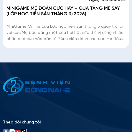
MINIGAME MẸ ĐOÁN CỰC HAY – QUÀ TẶNG MÊ SAY
(LỚP HỌC TIỀN SẢN THÁNG 3/2026)
MiniGame Online của Lớp học Tiền sản tháng 3 quay trở lại
với các Mẹ bầu bằng một câu hỏi hết sức thú vị cùng nhiều
phần quà cực hấp dẫn từ Bệnh viện dành cho các Mẹ Bầu
thật giỏi thật may mắn
Thông tin ứng tuyển
Please
leave
this
field
empty.
Theo dõi chúng tôi