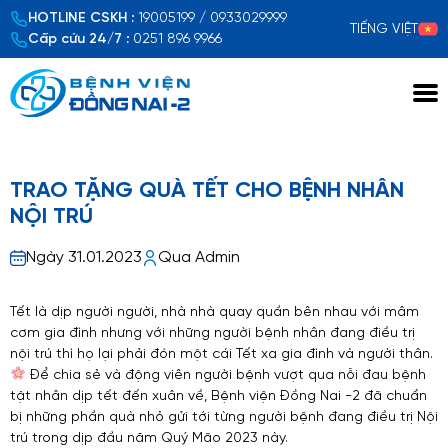
HOTLINE CSKH :
19005199 / 0933029999
TIẾNG VIỆT
Cấp cứu 24/7 :
0251 896 9966
Xem chi tiết
TRAO TẶNG QUÀ TẾT CHO BỆNH NHÂN
NỘI TRÚ
Ngày 31.01.2023
Qua Admin
Tết là dịp người người, nhà nhà quay quần bên nhau với mâm
cơm gia đình nhưng với những người bệnh nhân đang điều trị
nội trú thì họ lại phải đón một cái Tết xa gia đình và người thân.
Để chia sẻ và động viên người bệnh vượt qua nỗi đau bệnh
tật nhân dịp tết đến xuân về, Bệnh viện Đồng Nai -2 đã chuẩn
bị những phần quà nhỏ gửi tới từng người bệnh đang điều trị Nội
trú trong dịp đầu năm Quý Mão 2023 này.