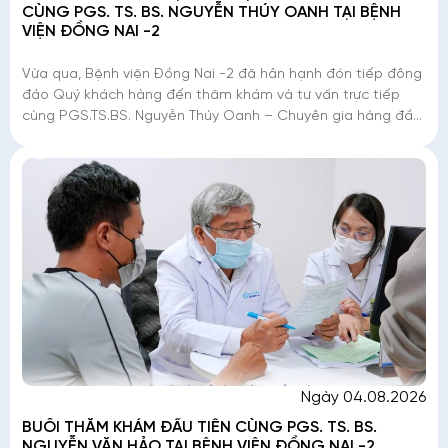
CÙNG PGS. TS. BS. NGUYỄN THÚY OANH TẠI BỆNH
VIỆN ĐỒNG NAI -2
Vừa qua, Bệnh viện Đồng Nai -2 đã hân hạnh đón tiếp đông
đảo Quý khách hàng đến thăm khám và tư vấn trực tiếp
cùng PGS.TS.BS. Nguyễn Thúy Oanh – Chuyên gia hàng đầu
với hơn 40 năm kinh nghiệm trong lĩnh
Ngày 04.08.2026
BUỔI THĂM KHÁM ĐẦU TIÊN CÙNG PGS. TS. BS.
NGUYỄN VĂN HẢO TẠI BỆNH VIỆN ĐỒNG NAI -2