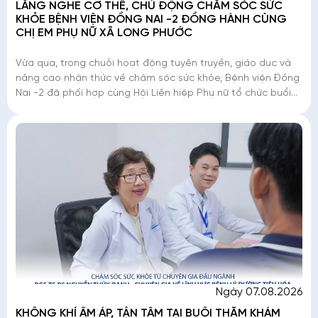
LẮNG NGHE CƠ THỂ, CHỦ ĐỘNG CHĂM SÓC SỨC
KHỎE BỆNH VIỆN ĐỒNG NAI -2 ĐỒNG HÀNH CÙNG
CHỊ EM PHỤ NỮ XÃ LONG PHƯỚC
Vừa qua, trong chuỗi hoạt động tuyên truyền, giáo dục và
nâng cao nhận thức về chăm sóc sức khỏe, Bệnh viện Đồng
Nai -2 đã phối hợp cùng Hội Liên hiệp Phụ nữ tổ chức buổi
chia sẻ kiến thức dành c
Ngày 07.08.2026
KHÔNG KHÍ ẤM ÁP, TẬN TÂM TẠI BUỔI THĂM KHÁM