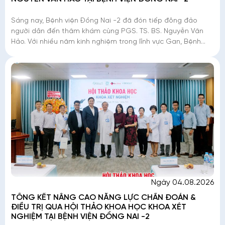
Sáng nay, Bệnh viện Đồng Nai -2 đã đón tiếp đông đảo
người dân đến thăm khám cùng PGS. TS. BS. Nguyễn Văn
Hảo. Với nhiều năm kinh nghiệm trong lĩnh vực Gan, Bệnh
Nhiệt đới và Ký sinh trùng, Chuyên gia đã
Ngày 04.08.2026
TỔNG KẾT NÂNG CAO NĂNG LỰC CHẨN ĐOÁN &
ĐIỀU TRỊ QUA HỘI THẢO KHOA HỌC KHOA XÉT
NGHIỆM TẠI BỆNH VIỆN ĐỒNG NAI -2