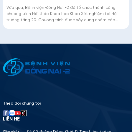
Vừa qua, Bệnh viện Đồng Nai -2 đã tổ chức thành công
chương trình Hội thảo Khoa học Khoa Xét nghiệm tại Hội
trường tầng 20. Chương trình được xây dựng nhằm cập
nhật, nâng cao kiến thức chuyên môn và
Thông tin ứng tuyển
Please
leave
this
field
empty.
Theo dõi chúng tôi
LIÊN HỆ