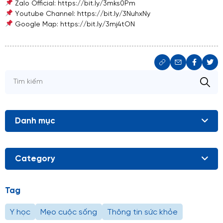
Zalo Official: https://bit.ly/3mks0Pm
Youtube Channel: https://bit.ly/3NuhxNy
Google Map: https://bit.ly/3mj4tON
Danh mục
Category
Tag
Y học
Mẹo cuộc sống
Thông tin sức khỏe