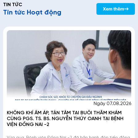
TIN TỨC
Xem thêm
Tin tức Hoạt động
Ngày 07.08.2026
KHÔNG KHÍ ẤM ÁP, TẬN TÂM TẠI BUỔI THĂM KHÁM
CÙNG PGS. TS. BS. NGUYỄN THÚY OANH TẠI BỆNH
VIỆN ĐỒNG NAI -2
Vừa qua, Bệnh viện Đồng Nai -2 đã hân hạnh đón tiếp đông