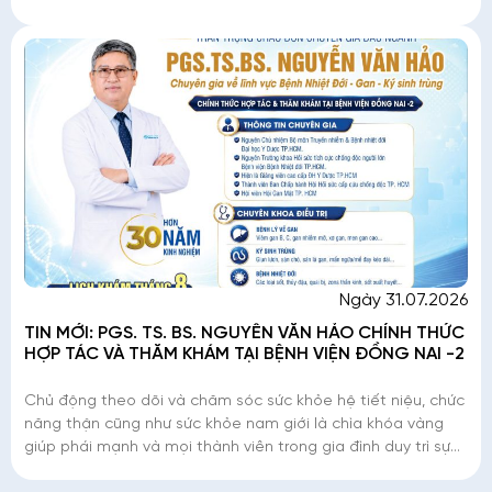
thông báo: PGS. TS. BS. Nguy
Ngày 31.07.2026
TIN MỚI: PGS. TS. BS. NGUYỄN VĂN HẢO CHÍNH THỨC
HỢP TÁC VÀ THĂM KHÁM TẠI BỆNH VIỆN ĐỒNG NAI -2
Chủ động theo dõi và chăm sóc sức khỏe hệ tiết niệu, chức
năng thận cũng như sức khỏe nam giới là chìa khóa vàng
giúp phái mạnh và mọi thành viên trong gia đình duy trì sự
sung sức, nâng cao chất lượng