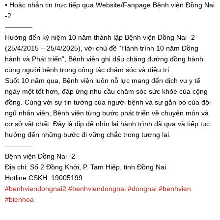
• Hoặc nhắn tin trực tiếp qua Website/Fanpage Bệnh viện Đồng Nai
-2
————
Hướng đến kỷ niệm 10 năm thành lập Bệnh viện Đồng Nai -2
(25/4/2015 – 25/4/2025), với chủ đề “Hành trình 10 năm Đồng
hành và Phát triển”, Bệnh viện ghi dấu chặng đường đồng hành
cùng người bệnh trong công tác chăm sóc và điều trị.
Suốt 10 năm qua, Bệnh viện luôn nỗ lực mang đến dịch vụ y tế
ngày một tốt hơn, đáp ứng nhu cầu chăm sóc sức khỏe của cộng
đồng. Cùng với sự tin tưởng của người bệnh và sự gắn bó của đội
ngũ nhân viên, Bệnh viện từng bước phát triển về chuyên môn và
cơ sở vật chất. Đây là dịp để nhìn lại hành trình đã qua và tiếp tục
hướng đến những bước đi vững chắc trong tương lai.
————
Bệnh viện Đồng Nai -2
Địa chỉ: Số 2 Đồng Khởi, P. Tam Hiệp, tỉnh Đồng Nai
Hotline CSKH: 19005199
#benhviendongnai2
#benhviendongnai
#dongnai
#benhvien
#bienhoa