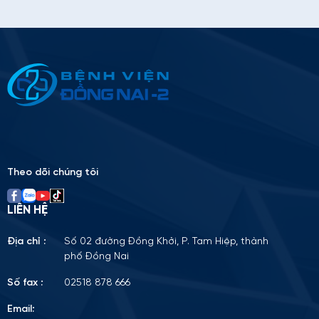
Thông tin ứng tuyển
Please
leave
this
field
empty.
Theo dõi chúng tôi
LIÊN HỆ
Địa chỉ :
Số 02 đường Đồng Khởi, P. Tam Hiệp, thành
phố Đồng Nai
Số fax :
02518 878 666
Email: