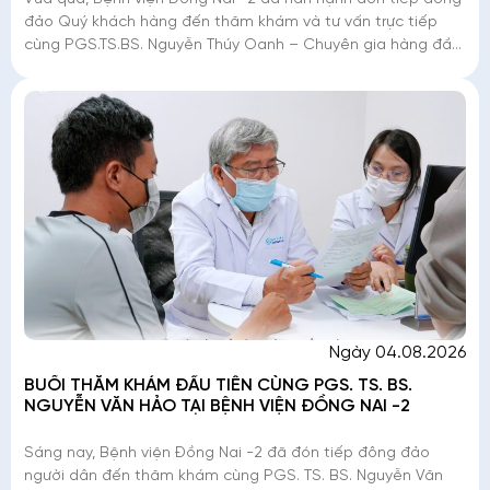
đảo Quý khách hàng đến thăm khám và tư vấn trực tiếp
cùng PGS.TS.BS. Nguyễn Thúy Oanh – Chuyên gia hàng đầu
với hơn 40 năm kinh nghiệm trong lĩnh
Ngày 04.08.2026
BUỔI THĂM KHÁM ĐẦU TIÊN CÙNG PGS. TS. BS.
NGUYỄN VĂN HẢO TẠI BỆNH VIỆN ĐỒNG NAI -2
Sáng nay, Bệnh viện Đồng Nai -2 đã đón tiếp đông đảo
người dân đến thăm khám cùng PGS. TS. BS. Nguyễn Văn