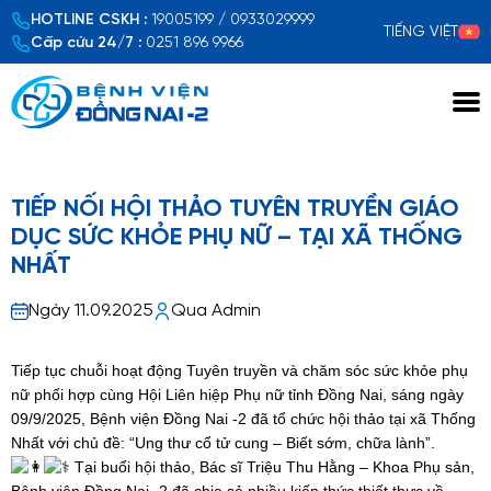
HOTLINE CSKH :
19005199 / 0933029999
TIẾNG VIỆT
Cấp cứu 24/7 :
0251 896 9966
Xem chi tiết
TIẾP NỐI HỘI THẢO TUYÊN TRUYỀN GIÁO
DỤC SỨC KHỎE PHỤ NỮ – TẠI XÃ THỐNG
NHẤT
Ngày 11.09.2025
Qua Admin
Tiếp tục chuỗi hoạt động Tuyên truyền và chăm sóc sức khỏe phụ
nữ phối hợp cùng Hội Liên hiệp Phụ nữ tỉnh Đồng Nai, sáng ngày
09/9/2025, Bệnh viện Đồng Nai -2 đã tổ chức hội thảo tại xã Thống
Nhất với chủ đề: “Ung thư cổ tử cung – Biết sớm, chữa lành”.
Tại buổi hội thảo, Bác sĩ Triệu Thu Hằng – Khoa Phụ sản,