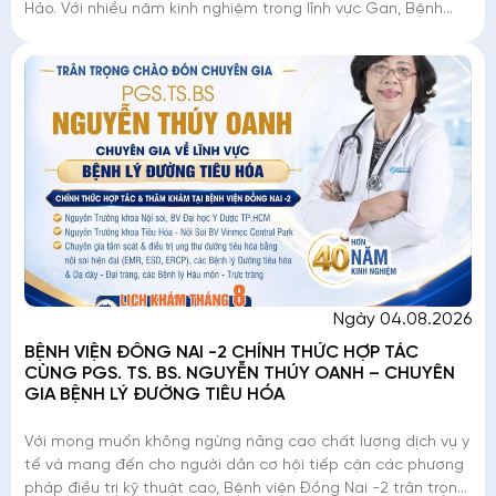
Hảo. Với nhiều năm kinh nghiệm trong lĩnh vực Gan, Bệnh
Nhiệt đới và Ký sinh trùng, Chuyên gia đã
Ngày 04.08.2026
BỆNH VIỆN ĐỒNG NAI -2 CHÍNH THỨC HỢP TÁC
CÙNG PGS. TS. BS. NGUYỄN THÚY OANH – CHUYÊN
GIA BỆNH LÝ ĐƯỜNG TIÊU HÓA
Với mong muốn không ngừng nâng cao chất lượng dịch vụ y
tế và mang đến cho người dân cơ hội tiếp cận các phương
pháp điều trị kỹ thuật cao, Bệnh viện Đồng Nai -2 trân trọng