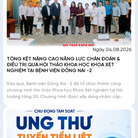
Ngày 04.08.2026
TỔNG KẾT NÂNG CAO NĂNG LỰC CHẨN ĐOÁN &
ĐIỀU TRỊ QUA HỘI THẢO KHOA HỌC KHOA XÉT
NGHIỆM TẠI BỆNH VIỆN ĐỒNG NAI -2
Vừa qua, Bệnh viện Đồng Nai -2 đã tổ chức thành công
chương trình Hội thảo Khoa học Khoa Xét nghiệm tại Hội
trường tầng 20. Chương trình được xây dựng nhằm cập
nhật, nâng cao kiến thức chuyên môn và