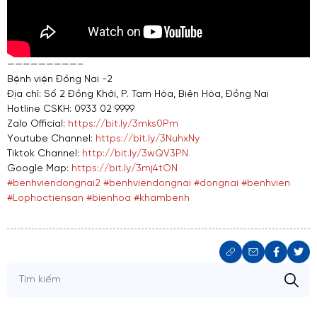
—————————–
Bệnh viện Đồng Nai -2
Địa chỉ: Số 2 Đồng Khởi, P. Tam Hòa, Biên Hòa, Đồng Nai
Hotline CSKH: 0933 02 9999
Zalo Official:
https://bit.ly/3mks0Pm
Youtube Channel:
https://bit.ly/3NuhxNy
Tiktok Channel:
http://bit.ly/3wQV3PN
Google Map:
https://bit.ly/3mj4tON
#benhviendongnai2
#benhviendongnai
#dongnai
#benhvien
#Lophoctiensan
#bienhoa
#khambenh