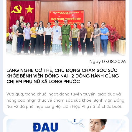
Ngày 07.08.2026
LẮNG NGHE CƠ THỂ, CHỦ ĐỘNG CHĂM SÓC SỨC
KHỎE BỆNH VIỆN ĐỒNG NAI -2 ĐỒNG HÀNH CÙNG
CHỊ EM PHỤ NỮ XÃ LONG PHƯỚC
Vừa qua, trong chuỗi hoạt động tuyên truyền, giáo dục và
nâng cao nhận thức về chăm sóc sức khỏe, Bệnh viện Đồng
Nai -2 đã phối hợp cùng Hội Liên hiệp Phụ nữ tổ chức buổi
chia sẻ kiến thức dành c