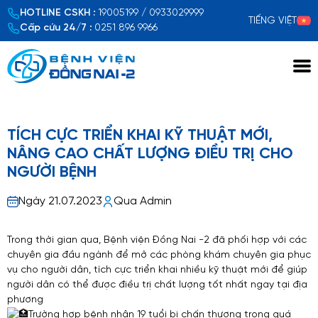
HOTLINE CSKH :
19005199 / 0933029999
TIẾNG VIỆT
Cấp cứu 24/7 :
0251 896 9966
TÍCH CỰC TRIỂN KHAI KỸ THUẬT MỚI,
NÂNG CAO CHẤT LƯỢNG ĐIỀU TRỊ CHO
NGƯỜI BỆNH
Ngày 21.07.2023
Qua Admin
Trong thời gian qua, Bệnh viện Đồng Nai -2 đã phối hợp với các
chuyên gia đầu ngành để mở các phòng khám chuyên gia phục
vụ cho người dân, tích cực triển khai nhiều kỹ thuật mới để giúp
người dân có thể được điều trị chất lượng tốt nhất ngay tại địa
phương
Trường hợp bệnh nhân 19 tuổi bị chấn thương trong quá