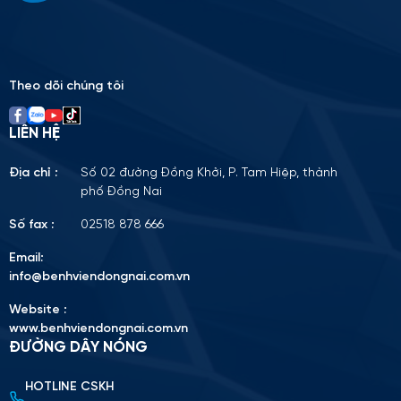
leave
this
field
empty.
Theo dõi chúng tôi
LIÊN HỆ
Địa chỉ :
Số 02 đường Đồng Khởi, P. Tam Hiệp, thành
phố Đồng Nai
Số fax :
02518 878 666
Email:
info@benhviendongnai.com.vn
Website :
www.benhviendongnai.com.vn
ĐƯỜNG DÂY NÓNG
HOTLINE CSKH