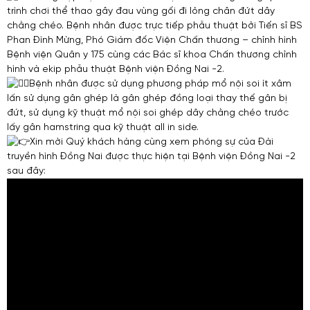
trình chơi thể thao gây đau vùng gối đi lỏng chân đứt dây
chằng chéo. Bệnh nhân được trực tiếp phẫu thuật bởi Tiến sĩ BS
Phan Đình Mừng, Phó Giám đốc Viện Chấn thương – chỉnh hình
Bệnh viện Quân y 175 cùng các Bác sĩ khoa Chấn thương chỉnh
hình và ekip phẫu thuật Bệnh viện Đồng Nai -2.
Bệnh nhân được sử dụng phương pháp mổ nội soi ít xâm
lấn sử dụng gân ghép là gân ghép đồng loại thay thế gân bị
đứt, sử dụng kỹ thuật mổ nội soi ghép dây chằng chéo trước
lấy gân hamstring qua kỹ thuật all in side.
Xin mời Quý khách hàng cùng xem phóng sự của Đài
truyền hình Đồng Nai được thực hiện tại Bệnh viện Đồng Nai -2
sau đây: