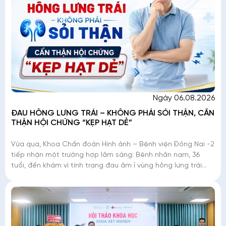
Ngày 06.08.2026
ĐAU HÔNG LƯNG TRÁI – KHÔNG PHẢI SỎI THẬN, CẨN
THẬN HỘI CHỨNG “KẸP HẠT DẺ”
Vừa qua, Khoa Chẩn đoán Hình ảnh – Bệnh viện Đồng Nai -2
tiếp nhận một trường hợp lâm sàng: Bệnh nhân nam, 36
tuổi, đến khám vì tình trạng đau âm ỉ vùng hông lưng trái
kéo dài. Dù đây là triệu chứng