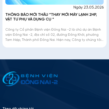
Ngày 23.05.2026
THÔNG BÁO MỜI THẦU “THAY MỚI MÁY LẠNH 2HP,
VẬT TƯ PHỤ VÀ DỤNG CỤ “
Công ty Cổ phần Bệnh viện Đồng Nai -2 là chủ dự án Bệnh
viện Đồng Nai -2, địa chỉ số 02, đường Đồng Khởi, phường
Tam Hiệp, Thành phố Đồng Nai. Hiện nay, Công ty chúng tôi
đang triển khai mời thầu
Thông tin ứng tuyển
Please
leave
this
field
empty.
Theo dõi chúng tôi