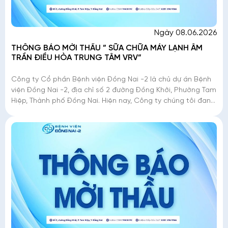
Ngày 08.06.2026
THÔNG BÁO MỜI THẦU ” SỮA CHỮA MÁY LẠNH ÂM
TRẦN ĐIỀU HÒA TRUNG TÂM VRV”
Công ty Cổ phần Bệnh viện Đồng Nai -2 là chủ dự án Bệnh
viện Đồng Nai -2, địa chỉ số 2 đường Đồng Khởi, Phường Tam
Hiệp, Thành phố Đồng Nai. Hiện nay, Công ty chúng tôi đang
triển khai mời thầu �