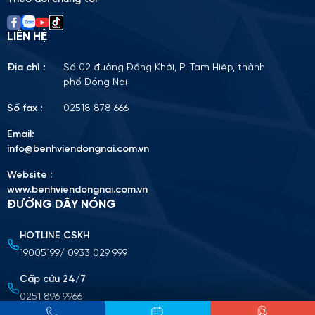
LIÊN HỆ
Địa chỉ :
Số 02 đường Đồng Khởi, P. Tam Hiệp, thành
phố Đồng Nai
Số fax :
02518 878 666
Email:
info@benhviendongnai.com.vn
Website :
www.benhviendongnai.com.vn
ĐƯỜNG DÂY NÓNG
HOTLINE CSKH
Tải lên CV (Định dạng PDF, tối đa 10MB)
19005199/ 0933 029 999
Chọn tập tin
Cấp cứu 24/7
0251 896 9966