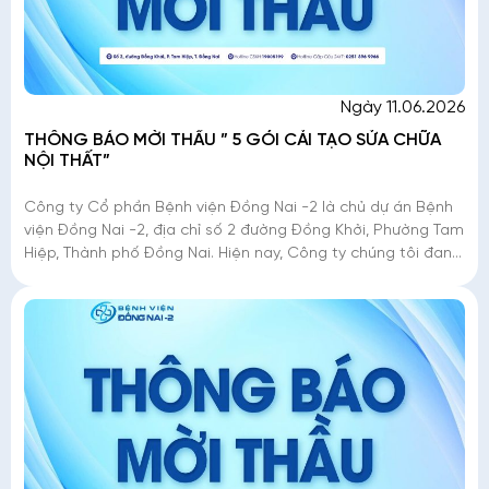
Ngày 11.06.2026
THÔNG BÁO MỜI THẦU ” 5 GÓI CẢI TẠO SỬA CHỮA
NỘI THẤT”
Công ty Cổ phần Bệnh viện Đồng Nai -2 là chủ dự án Bệnh
viện Đồng Nai -2, địa chỉ số 2 đường Đồng Khởi, Phường Tam
Hiệp, Thành phố Đồng Nai. Hiện nay, Công ty chúng tôi đang
triển khai mời thầu �