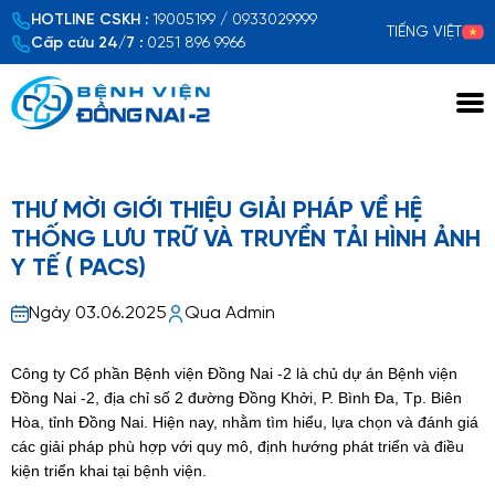
HOTLINE CSKH :
19005199 / 0933029999
TIẾNG VIỆT
Cấp cứu 24/7 :
0251 896 9966
Xem chi tiết
THƯ MỜI GIỚI THIỆU GIẢI PHÁP VỀ HỆ
THỐNG LƯU TRỮ VÀ TRUYỀN TẢI HÌNH ẢNH
Y TẾ ( PACS)
Ngày 03.06.2025
Qua Admin
Công ty Cổ phần Bệnh viện Đồng Nai -2 là chủ dự án Bệnh viện
Đồng Nai -2, địa chỉ số 2 đường Đồng Khởi, P. Bình Đa, Tp. Biên
Hòa, tỉnh Đồng Nai. Hiện nay, nhằm tìm hiểu, lựa chọn và đánh giá
các giải pháp phù hợp với quy mô, định hướng phát triển và điều
kiện triển khai tại bệnh viện.