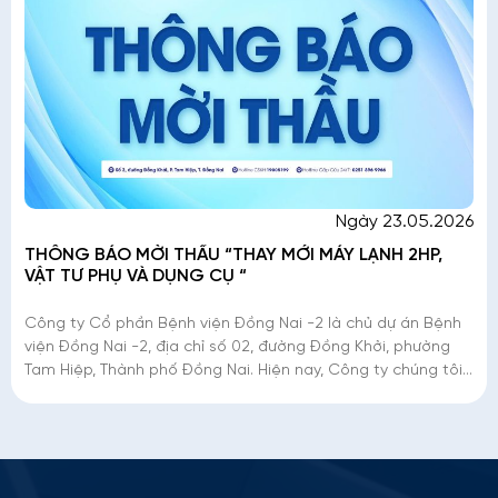
Ngày 23.05.2026
THÔNG BÁO MỜI THẦU “THAY MỚI MÁY LẠNH 2HP,
VẬT TƯ PHỤ VÀ DỤNG CỤ “
Công ty Cổ phần Bệnh viện Đồng Nai -2 là chủ dự án Bệnh
viện Đồng Nai -2, địa chỉ số 02, đường Đồng Khởi, phường
Tam Hiệp, Thành phố Đồng Nai. Hiện nay, Công ty chúng tôi
đang triển khai mời thầu
Thông tin ứng tuyển