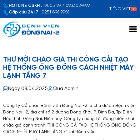
HOTLINE CSKH :
19005199 / 0933029999
TIẾNG VIỆT
Cấp cứu 24/7 :
0251 896 9966
Xem chi tiết
THƯ MỜI CHÀO GIÁ THI CÔNG CẢI TẠO
HỆ THỐNG ỐNG ĐỒNG CÁCH NHIỆT MÁY
LẠNH TẦNG 7
Ngày 08.04.2025
Qua Admin
Công ty Cổ phần Bệnh viện Đồng Nai -2 là chủ dự án Bệnh viện
Đồng Nai -2, địa chỉ số 2 đường Đồng Khởi, P. Bình Đa, Tp. Biên
Hòa, tỉnh Đồng Nai. Hiện nay, Công ty chúng tôi đang triển khai
chào giá cạnh tranh “THI CÔNG CẢI TẠO HỆ THỐNG ỐNG ĐỒNG
CÁCH NHIỆT MÁY LẠNH TẦNG 7” tại Bệnh viện.