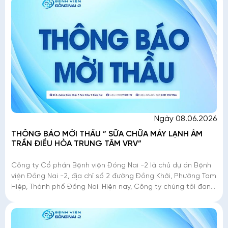
Ngày 08.06.2026
THÔNG BÁO MỜI THẦU ” SỮA CHỮA MÁY LẠNH ÂM
TRẦN ĐIỀU HÒA TRUNG TÂM VRV”
Công ty Cổ phần Bệnh viện Đồng Nai -2 là chủ dự án Bệnh
viện Đồng Nai -2, địa chỉ số 2 đường Đồng Khởi, Phường Tam
Hiệp, Thành phố Đồng Nai. Hiện nay, Công ty chúng tôi đang
triển khai mời thầu �