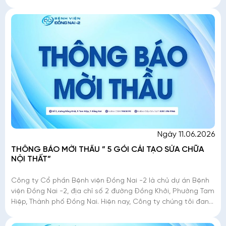
triển khai mời thầu �
Ngày 11.06.2026
THÔNG BÁO MỜI THẦU ” 5 GÓI CẢI TẠO SỬA CHỮA
NỘI THẤT”
Công ty Cổ phần Bệnh viện Đồng Nai -2 là chủ dự án Bệnh
viện Đồng Nai -2, địa chỉ số 2 đường Đồng Khởi, Phường Tam
Hiệp, Thành phố Đồng Nai. Hiện nay, Công ty chúng tôi đang
triển khai mời thầu �