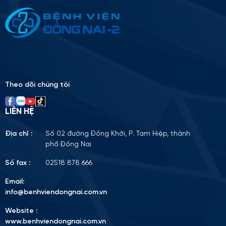
Please
leave
this
field
empty.
Theo dõi chúng tôi
LIÊN HỆ
Địa chỉ :
Số 02 đường Đồng Khởi, P. Tam Hiệp, thành
phố Đồng Nai
Số fax :
02518 878 666
Email:
info@benhviendongnai.com.vn
Website :
www.benhviendongnai.com.vn