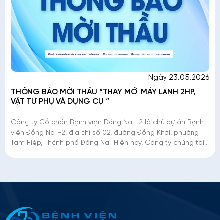
Ngày 23.05.2026
THÔNG BÁO MỜI THẦU “THAY MỚI MÁY LẠNH 2HP,
VẬT TƯ PHỤ VÀ DỤNG CỤ “
Công ty Cổ phần Bệnh viện Đồng Nai -2 là chủ dự án Bệnh
viện Đồng Nai -2, địa chỉ số 02, đường Đồng Khởi, phường
Tam Hiệp, Thành phố Đồng Nai. Hiện nay, Công ty chúng tôi
đang triển khai mời thầu
Thông tin ứng tuyển