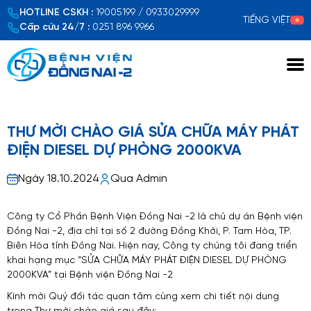
HOTLINE CSKH :
19005199 / 0933029999
TIẾNG VIỆT
Cấp cứu 24/7 :
0251 896 9966
Xem chi tiết
THƯ MỜI CHÀO GIÁ SỬA CHỮA MÁY PHÁT
ĐIỆN DIESEL DỰ PHÒNG 2000KVA
Ngày 18.10.2024
Qua Admin
Công ty Cổ Phần Bệnh Viện Đồng Nai -2 là chủ dự án Bệnh viện
Đồng Nai -2, địa chỉ tại số 2 đường Đồng Khởi, P. Tam Hòa, TP.
Biên Hòa tỉnh Đồng Nai. Hiện nay, Công ty chúng tôi đang triển
khai hạng mục “SỬA CHỮA MÁY PHÁT ĐIỆN DIESEL DỰ PHÒNG
2000KVA” tại Bệnh viện Đồng Nai -2
Kính mời Quý đối tác quan tâm cùng xem chi tiết nội dung