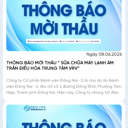
Ngày 08.06.2026
THÔNG BÁO MỜI THẦU ” SỮA CHỮA MÁY LẠNH ÂM
TRẦN ĐIỀU HÒA TRUNG TÂM VRV”
Công ty Cổ phần Bệnh viện Đồng Nai -2 là chủ dự án Bệnh
viện Đồng Nai -2, địa chỉ số 2 đường Đồng Khởi, Phường Tam
Hiệp, Thành phố Đồng Nai. Hiện nay, Công ty chúng tôi đang
triển khai mời thầu �