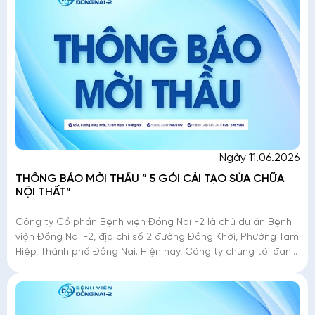
Ngày 11.06.2026
THÔNG BÁO MỜI THẦU ” 5 GÓI CẢI TẠO SỬA CHỮA
NỘI THẤT”
Công ty Cổ phần Bệnh viện Đồng Nai -2 là chủ dự án Bệnh
viện Đồng Nai -2, địa chỉ số 2 đường Đồng Khởi, Phường Tam
Hiệp, Thành phố Đồng Nai. Hiện nay, Công ty chúng tôi đang
triển khai mời thầu �