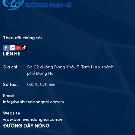
Please
leave
this
field
empty.
Theo dõi chúng tôi
LIÊN HỆ
Địa chỉ :
Số 02 đường Đồng Khởi, P. Tam Hiệp, thành
phố Đồng Nai
Số fax :
02518 878 666
Email:
info@benhviendongnai.com.vn
Website :
www.benhviendongnai.com.vn
ĐƯỜNG DÂY NÓNG