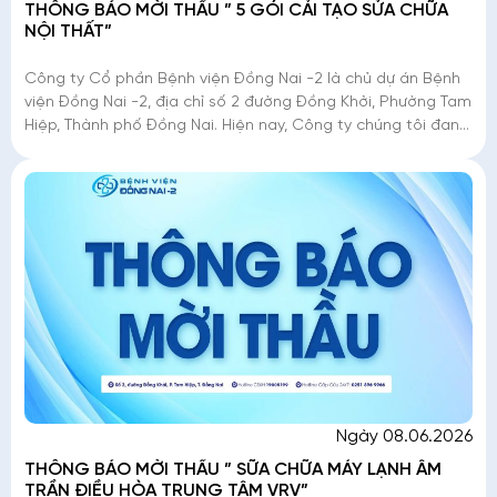
THÔNG BÁO MỜI THẦU ” 5 GÓI CẢI TẠO SỬA CHỮA
NỘI THẤT”
Công ty Cổ phần Bệnh viện Đồng Nai -2 là chủ dự án Bệnh
viện Đồng Nai -2, địa chỉ số 2 đường Đồng Khởi, Phường Tam
Hiệp, Thành phố Đồng Nai. Hiện nay, Công ty chúng tôi đang
triển khai mời thầu �
Ngày 08.06.2026
THÔNG BÁO MỜI THẦU ” SỮA CHỮA MÁY LẠNH ÂM
TRẦN ĐIỀU HÒA TRUNG TÂM VRV”