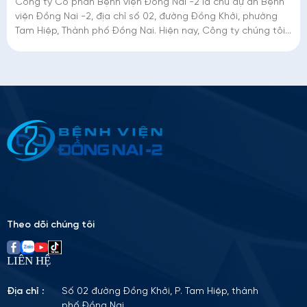
Công ty Cổ phần Bệnh viện Đồng Nai -2 là chủ dự án Bệnh
viện Đồng Nai -2, địa chỉ số 02, đường Đồng Khởi, phường
Tam Hiệp, Thành phố Đồng Nai. Hiện nay, Công ty chúng tôi
đang triển khai mời thầu
Thông tin ứng tuyển
Please
leave
this
field
empty.
Theo dõi chúng tôi
LIÊN HỆ
Địa chỉ :
Số 02 đường Đồng Khởi, P. Tam Hiệp, thành
phố Đồng Nai