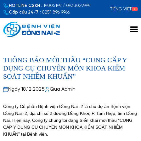
HOTLINE CSKH :
19005199 / 0933029999
TIẾNG VIỆT
Cấp cứu 24/7 :
0251 896 9966
THÔNG BÁO MỜI THẦU “CUNG CẤP Y
DỤNG CỤ CHUYÊN MÔN KHOA KIỂM
SOÁT NHIỄM KHUẨN”
Ngày 18.12.2025
Qua Admin
Công ty Cổ phần Bệnh viện Đồng Nai -2 là chủ dự án Bệnh viện
Đồng Nai -2, địa chỉ số 2 đường Đồng Khởi, P. Tam Hiệp, tỉnh Đồng
Nai. Hiện nay, Công ty chúng tôi đang triển khai mời thầu “CUNG
CẤP Y DỤNG CỤ CHUYÊN MÔN KHOA KIỂM SOÁT NHIỄM
KHUẨN” tại Bệnh viện.