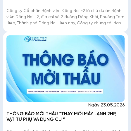
Công ty Cổ phần Bệnh viện Đồng Nai -2 là chủ dự án Bệnh
viện Đồng Nai -2, địa chỉ số 2 đường Đồng Khởi, Phường Tam
Hiệp, Thành phố Đồng Nai. Hiện nay, Công ty chúng tôi đang
triển khai mời thầu �
Ngày 23.05.2026
THÔNG BÁO MỜI THẦU “THAY MỚI MÁY LẠNH 2HP,
VẬT TƯ PHỤ VÀ DỤNG CỤ “