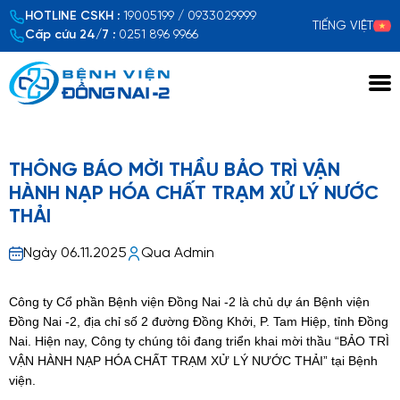
HOTLINE CSKH :
19005199 / 0933029999
TIẾNG VIỆT
Cấp cứu 24/7 :
0251 896 9966
Xem chi tiết
THÔNG BÁO MỜI THẦU BẢO TRÌ VẬN
HÀNH NẠP HÓA CHẤT TRẠM XỬ LÝ NƯỚC
THẢI
Ngày 06.11.2025
Qua Admin
Công ty Cổ phần Bệnh viện Đồng Nai -2 là chủ dự án Bệnh viện
Đồng Nai -2, địa chỉ số 2 đường Đồng Khởi, P. Tam Hiệp, tỉnh Đồng
Nai. Hiện nay, Công ty chúng tôi đang triển khai mời thầu “BẢO TRÌ
VẬN HÀNH NẠP HÓA CHẤT TRẠM XỬ LÝ NƯỚC THẢI” tại Bệnh
viện.