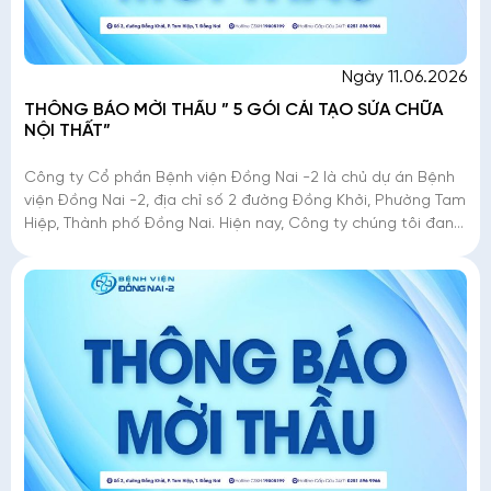
Ngày 11.06.2026
THÔNG BÁO MỜI THẦU ” 5 GÓI CẢI TẠO SỬA CHỮA
NỘI THẤT”
Công ty Cổ phần Bệnh viện Đồng Nai -2 là chủ dự án Bệnh
viện Đồng Nai -2, địa chỉ số 2 đường Đồng Khởi, Phường Tam
Hiệp, Thành phố Đồng Nai. Hiện nay, Công ty chúng tôi đang
triển khai mời thầu �