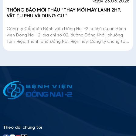
Ngày 23.05.2026
THÔNG BÁO MỜI THẦU “THAY MỚI MÁY LẠNH 2HP,
VẬT TƯ PHỤ VÀ DỤNG CỤ “
Công ty Cổ phần Bệnh viện Đồng Nai -2 là chủ dự án Bệnh
viện Đồng Nai -2, địa chỉ số 02, đường Đồng Khởi, phường
Tam Hiệp, Thành phố Đồng Nai. Hiện nay, Công ty chúng tôi
đang triển khai mời thầu
Thông tin ứng tuyển
Please
leave
this
field
empty.
Theo dõi chúng tôi