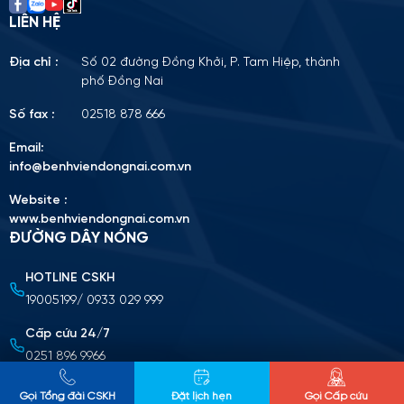
LIÊN HỆ
Địa chỉ :
Số 02 đường Đồng Khởi, P. Tam Hiệp, thành
phố Đồng Nai
Số fax :
02518 878 666
Email:
info@benhviendongnai.com.vn
Website :
www.benhviendongnai.com.vn
ĐƯỜNG DÂY NÓNG
HOTLINE CSKH
Tải lên CV (Định dạng PDF, tối đa 10MB)
19005199/ 0933 029 999
Chọn tập tin
Cấp cứu 24/7
0251 896 9966
Nộp cv ứng tuyển
CHÍNH SÁCH BẢO MẬT THÔNG TIN
Gọi Tổng đài CSKH
Đặt lịch hẹn
Gọi Cấp cứu