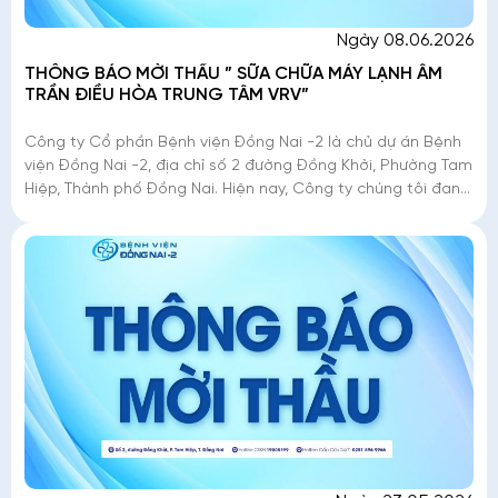
Ngày 08.06.2026
THÔNG BÁO MỜI THẦU ” SỮA CHỮA MÁY LẠNH ÂM
TRẦN ĐIỀU HÒA TRUNG TÂM VRV”
Công ty Cổ phần Bệnh viện Đồng Nai -2 là chủ dự án Bệnh
viện Đồng Nai -2, địa chỉ số 2 đường Đồng Khởi, Phường Tam
Hiệp, Thành phố Đồng Nai. Hiện nay, Công ty chúng tôi đang
triển khai mời thầu �