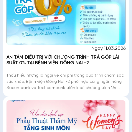
Ngày 11.03.2026
AN TÂM ĐIỀU TRỊ VỚI CHƯƠNG TRÌNH TRẢ GÓP LÃI
SUẤT 0% TẠI BỆNH VIỆN ĐỒNG NAI -2
Thấu hiểu những lo ngại về chi phí trong quá trình chăm sóc
sức khỏe, Bệnh viện Đồng Nai -2 phối hợp cùng ngân hàng
Sacombank và Techcombank triển khai chương trình "An
tâm điều trị - Trả góp lãi suất 0%". Đ�