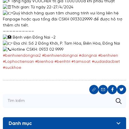
Tặng ngay VOUCHER trị giá 1.000.000đ khi phẫu thuật
Thời gian: Từ ngày 22-27/4/2024
Quý khách hàng quan tâm chương trình vui lòng liên hệ
Fanpage hoặc qua tổng đài CSKH 0933029999 để được hỗ trợ
thêm chi tiết.
—————————–
Bệnh viện Đồng Nai -2
Địa chỉ: Số 2 Đồng Khởi, P. Tam Hòa, Biên Hòa, Đồng Nai
Hotline CSKH: 0933 02 9999
#benhviendongnai2
#benhviendongnai
#dongnai
#benhvien
#Lophoctiensan
#bienhoa
#benhtri
#tamsoat
#uudaidacbiet
#suckhoe
Danh mục