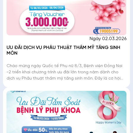
Ngày 02.03.2026
ƯU ĐÃI DỊCH VỤ PHẪU THUẬT THẨM MỸ TẦNG SINH
MÔN
Chào mừng ngày Quốc tế Phụ nữ 8/3, Bệnh viện Đồng Nai
-2 triển khai chương trình ưu đãi lớn trong năm dành cho
dịch vụ Phẫu thuật thẩm mỹ tầng sinh môn. Đây là cơ hội
để phái đẹp tân trang nhan sắc