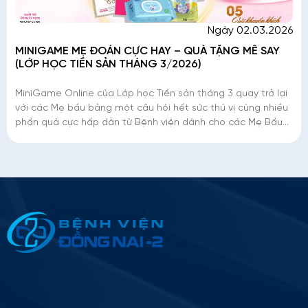
Ngày 02.03.2026
MINIGAME MẸ ĐOÁN CỰC HAY – QUÀ TẶNG MÊ SAY
(LỚP HỌC TIỀN SẢN THÁNG 3/2026)
MiniGame Online của Lớp học Tiền sản tháng 3 quay trở lại
với các Mẹ bầu bằng một câu hỏi hết sức thú vị cùng nhiều
phần quà cực hấp dẫn từ Bệnh viện dành cho các Mẹ Bầu
thật giỏi thật may mắn
Thông tin ứng tuyển
Please
leave
this
field
empty.