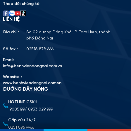
Theo dõi chúng tôi
LIÊN HỆ
Địa chỉ :
Số 02 đường Đồng Khởi, P. Tam Hiệp, thành
phố Đồng Nai
Số fax :
02518 878 666
Email:
info@benhviendongnai.com.vn
Website :
www.benhviendongnai.com.vn
ĐƯỜNG DÂY NÓNG
HOTLINE CSKH
Tải lên CV (Định dạng PDF, tối đa 10MB)
19005199/ 0933 029 999
Chọn tập tin
Cấp cứu 24/7
0251 896 9966