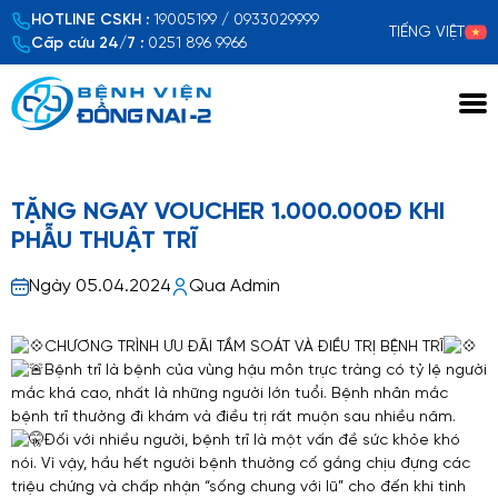
HOTLINE CSKH :
19005199 / 0933029999
TIẾNG VIỆT
Cấp cứu 24/7 :
0251 896 9966
Xem chi tiết
TẶNG NGAY VOUCHER 1.000.000Đ KHI
PHẪU THUẬT TRĨ
Ngày 05.04.2024
Qua Admin
CHƯƠNG TRÌNH ƯU ĐÃI TẦM SOÁT VÀ ĐIỀU TRỊ BỆNH TRĨ
Bệnh trĩ là bệnh của vùng hậu môn trực tràng có tỷ lệ người
mắc khá cao, nhất là những người lớn tuổi. Bệnh nhân mắc
bệnh trĩ thường đi khám và điều trị rất muộn sau nhiều năm.
Đối với nhiều người, bệnh trĩ là một vấn đề sức khỏe khó
nói. Vì vậy, hầu hết người bệnh thường cố gắng chịu đựng các
triệu chứng và chấp nhận “sống chung với lũ” cho đến khi tình