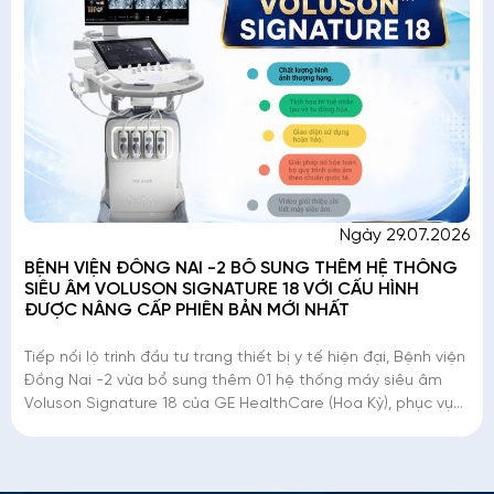
Ngày 29.07.2026
BỆNH VIỆN ĐỒNG NAI -2 BỔ SUNG THÊM HỆ THỐNG
SIÊU ÂM VOLUSON SIGNATURE 18 VỚI CẤU HÌNH
ĐƯỢC NÂNG CẤP PHIÊN BẢN MỚI NHẤT
Tiếp nối lộ trình đầu tư trang thiết bị y tế hiện đại, Bệnh viện
Đồng Nai -2 vừa bổ sung thêm 01 hệ thống máy siêu âm
Voluson Signature 18 của GE HealthCare (Hoa Kỳ), phục vụ
công tác khám, chẩn đoán và