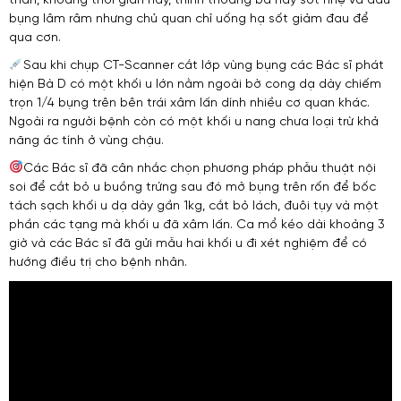
thân, khoảng thời gian này, thỉnh thoảng bà hay sốt nhẹ và đau
bụng lâm râm nhưng chủ quan chỉ uống hạ sốt giảm đau để
qua cơn.
Sau khi chụp CT-Scanner cắt lớp vùng bụng các Bác sĩ phát
hiện Bà D có một khối u lớn nằm ngoài bờ cong dạ dày chiếm
trọn 1/4 bụng trên bên trái xâm lấn dính nhiều cơ quan khác.
Ngoài ra người bệnh còn có một khối u nang chưa loại trừ khả
năng ác tính ở vùng chậu.
Các Bác sĩ đã cân nhắc chọn phương pháp phẫu thuật nội
soi để cắt bỏ u buồng trứng sau đó mở bụng trên rốn để bốc
tách sạch khối u dạ dày gần 1kg, cắt bỏ lách, đuôi tụy và một
phần các tạng mà khối u đã xâm lấn. Ca mổ kéo dài khoảng 3
giờ và các Bác sĩ đã gửi mẫu hai khối u đi xét nghiệm để có
hướng điều trị cho bệnh nhân.