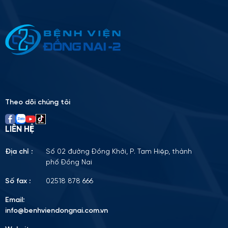
Thông tin ứng tuyển
Please
leave
this
field
empty.
Theo dõi chúng tôi
LIÊN HỆ
Địa chỉ :
Số 02 đường Đồng Khởi, P. Tam Hiệp, thành
phố Đồng Nai
Số fax :
02518 878 666
Email:
info@benhviendongnai.com.vn