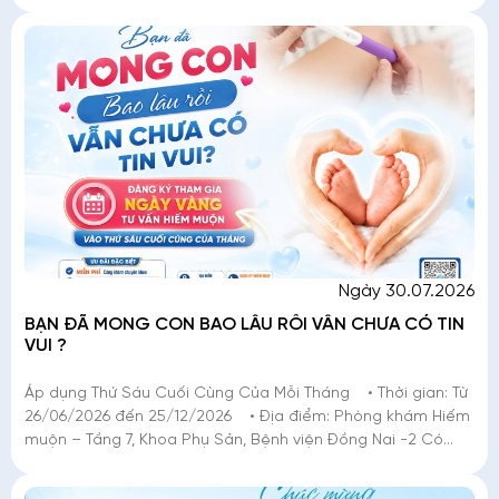
nhật, nâng cao kiến thức chuyên môn và
Ngày 30.07.2026
BẠN ĐÃ MONG CON BAO LÂU RỒI VẪN CHƯA CÓ TIN
VUI ?
Áp dụng Thứ Sáu Cuối Cùng Của Mỗi Tháng • Thời gian: Từ
26/06/2026 đến 25/12/2026 • Địa điểm: Phòng khám Hiếm
muộn – Tầng 7, Khoa Phụ Sản, Bệnh viện Đồng Nai -2 Có
những mong chờ chỉ người