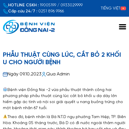
HOTLINE CSKH :
19005199 / 0933029999
TIẾNG VIỆT
Cấp cứu 24/7 :
0251 896 9966
Xem chi tiết
PHẪU THUẬT CÙNG LÚC, CẮT BỎ 2 KHỐI
U CHO NGƯỜI BỆNH
Ngày 09.10.2023
Qua Admin
Bệnh viện Đồng Nai -2 vừa phẫu thuật thành công hai
phương pháp phẫu thuật cùng lúc cắt bỏ khối u dạ dày lớn
hiếm gặp ác tính và nội soi giải quyết u nang buồng trứng cho
một bệnh nhân 67 tuổi.
Theo đó, bệnh nhân là Bà N.T.D ngụ phường Tam Hiệp, TP. Biên
Hòa. Khoảng 05 tháng trước, Bà D có đi nước ngoài thăm người