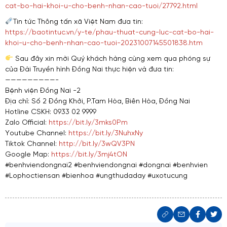
cat-bo-hai-khoi-u-cho-benh-nhan-cao-tuoi/27792.html
Tin tức Thông tấn xã Việt Nam đưa tin:
https://baotintuc.vn/y-te/phau-thuat-cung-luc-cat-bo-hai-
khoi-u-cho-benh-nhan-cao-tuoi-20231007145501838.htm
Sau đây xin mời Quý khách hàng cùng xem qua phóng sự
của Đài Truyền hình Đồng Nai thực hiện và đưa tin:
—————————-
Bệnh viện Đồng Nai -2
Địa chỉ: Số 2 Đồng Khởi, P.Tam Hòa, Biên Hòa, Đồng Nai
Hotline CSKH: 0933 02 9999
Zalo Official:
https://bit.ly/3mks0Pm
Youtube Channel:
https://bit.ly/3NuhxNy
Tiktok Channel:
http://bit.ly/3wQV3PN
Google Map:
https://bit.ly/3mj4tON
#benhviendongnai2
#benhviendongnai
#dongnai
#benhvien
#Lophoctiensan
#bienhoa
#ungthudaday
#uxotucung