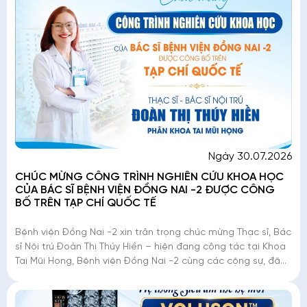
Ngày 30.07.2026
CHÚC MỪNG CÔNG TRÌNH NGHIÊN CỨU KHOA HỌC
CỦA BÁC SĨ BỆNH VIỆN ĐỒNG NAI -2 ĐƯỢC CÔNG
BỐ TRÊN TẠP CHÍ QUỐC TẾ
Bệnh viện Đồng Nai -2 xin trân trọng chúc mừng Thạc sĩ, Bác
sĩ Nội trú Đoàn Thị Thúy Hiền – hiện đang công tác tại Khoa
Tai Mũi Họng, Bệnh viện Đồng Nai -2 cùng các cộng sự, đã
có công trình nghiên c�