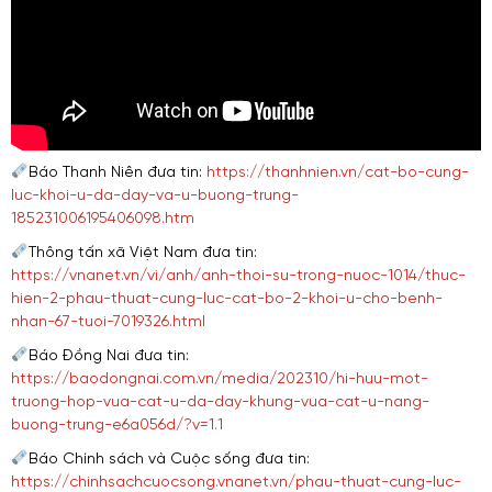
Báo Thanh Niên đưa tin:
https://thanhnien.vn/cat-bo-cung-
luc-khoi-u-da-day-va-u-buong-trung-
185231006195406098.htm
Thông tấn xã Việt Nam đưa tin:
https://vnanet.vn/vi/anh/anh-thoi-su-trong-nuoc-1014/thuc-
hien-2-phau-thuat-cung-luc-cat-bo-2-khoi-u-cho-benh-
nhan-67-tuoi-7019326.html
Báo Đồng Nai đưa tin:
https://baodongnai.com.vn/media/202310/hi-huu-mot-
truong-hop-vua-cat-u-da-day-khung-vua-cat-u-nang-
buong-trung-e6a056d/?v=1.1
Báo Chính sách và Cuộc sống đưa tin:
https://chinhsachcuocsong.vnanet.vn/phau-thuat-cung-luc-