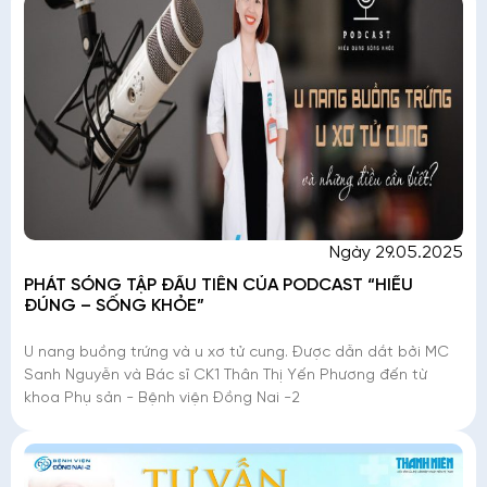
Ngày 29.05.2025
PHÁT SÓNG TẬP ĐẦU TIÊN CỦA PODCAST “HIỂU
ĐÚNG – SỐNG KHỎE”
U nang buồng trứng và u xơ tử cung. Được dẫn dắt bởi MC
Sanh Nguyễn và Bác sĩ CK1 Thân Thị Yến Phương đến từ
khoa Phụ sản - Bệnh viện Đồng Nai -2