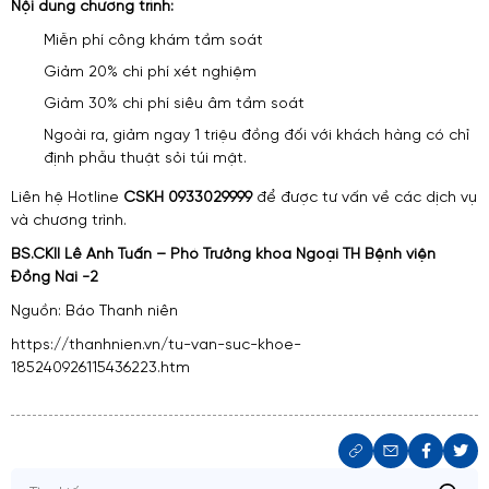
Nội dung chương trình:
Miễn phí công khám tầm soát
Giảm 20% chi phí xét nghiệm
Giảm 30% chi phí siêu âm tầm soát
Ngoài ra, giảm ngay 1 triệu đồng đối với khách hàng có chỉ
định phẫu thuật sỏi túi mật.
Liên hệ Hotline
CSKH 0933029999
để được tư vấn về các dịch vụ
và chương trình.
BS.CKII Lê Anh Tuấn – Phó Trưởng khoa Ngoại TH Bệnh viện
Đồng Nai -2
Nguồn: Báo Thanh niên
https://thanhnien.vn/tu-van-suc-khoe-
185240926115436223.htm