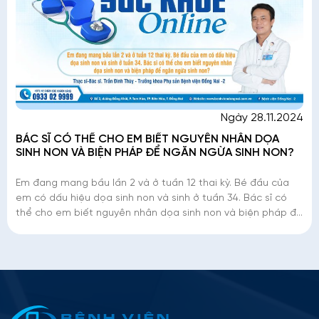
Ngày 28.11.2024
BÁC SĨ CÓ THỂ CHO EM BIẾT NGUYÊN NHÂN DỌA
SINH NON VÀ BIỆN PHÁP ĐỂ NGĂN NGỪA SINH NON?
Em đang mang bầu lần 2 và ở tuần 12 thai kỳ. Bé đầu của
em có dấu hiệu dọa sinh non và sinh ở tuần 34. Bác sĩ có
thể cho em biết nguyên nhân dọa sinh non và biện pháp để
ngăn ngừa sinh non?
Thông tin ứng tuyển