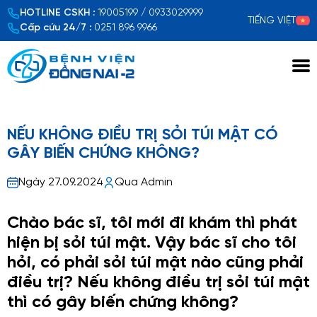
HOTLINE CSKH :
19005199 / 0933029999
TIẾNG VIỆT
Cấp cứu 24/7 :
0251 896 9966
Xem chi tiết
NẾU KHÔNG ĐIỀU TRỊ SỎI TÚI MẬT CÓ
GÂY BIẾN CHỨNG KHÔNG?
Ngày 27.09.2024
Qua Admin
Chào bác sĩ, tôi mới đi khám thì phát
hiện bị sỏi túi mật. Vậy bác sĩ cho tôi
hỏi, có phải sỏi túi mật nào cũng phải
điều trị? Nếu không điều trị sỏi túi mật
thì có gây biến chứng không?