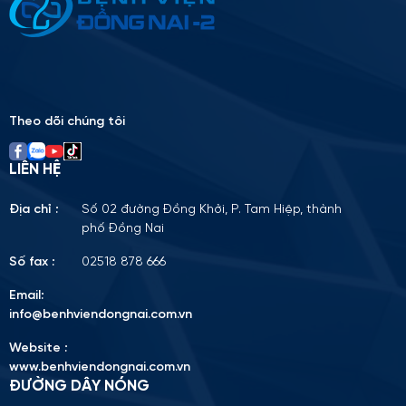
Please
leave
this
field
empty.
Theo dõi chúng tôi
LIÊN HỆ
Địa chỉ :
Số 02 đường Đồng Khởi, P. Tam Hiệp, thành
phố Đồng Nai
Số fax :
02518 878 666
Email:
info@benhviendongnai.com.vn
Website :
www.benhviendongnai.com.vn
ĐƯỜNG DÂY NÓNG