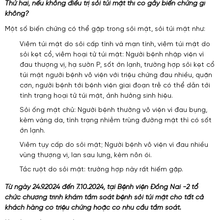
Thứ hai, nếu không điều trị sỏi túi mật thì có gây biến chứng gì
không?
Một số biến chứng có thể gặp trong sỏi mật, sỏi túi mật như:
Viêm túi mật do sỏi cấp tính và mạn tính, viêm túi mật do
sỏi kẹt cổ, viêm hoại tử túi mật: Người bệnh nhập viện vì
đau thượng vị, hạ sườn P, sốt ớn lạnh, trường hợp sỏi kẹt cổ
túi mật người bệnh vô viện với triệu chứng đau nhiều, quặn
cơn, người bệnh tới bệnh viện giai đoạn trễ có thể dẫn tới
tình trạng hoại tử túi mật, ảnh hưởng sinh hiệu.
Sỏi ống mật chủ: Người bệnh thường vô viện vì đau bụng,
kèm vàng da, tình trạng nhiễm trùng đường mật thì có sốt
ớn lạnh.
Viêm tụy cấp do sỏi mật; Người bệnh vô viện vì đau nhiều
vùng thượng vị, lan sau lưng, kèm nôn ói.
Tắc ruột do sỏi mật: trường hợp này rất hiếm gặp.
Từ ngày 24.9.2024 đến 7.10.2024, tại Bệnh viện Đồng Nai -2 tổ
chức chương trình khám tầm soát bệnh sỏi túi mật cho tất cả
khách hàng có triệu chứng hoặc có nhu cầu tầm soát.