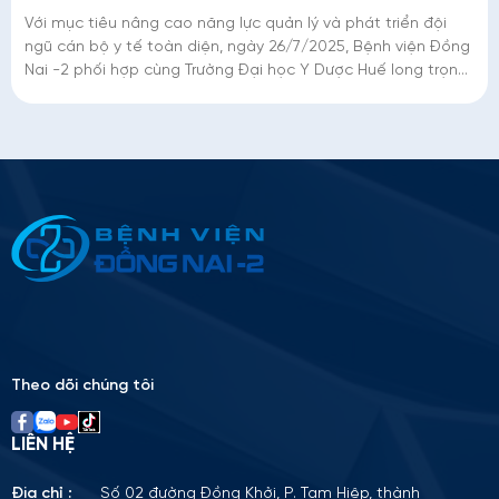
Với mục tiêu nâng cao năng lực quản lý và phát triển đội
ngũ cán bộ y tế toàn diện, ngày 26/7/2025, Bệnh viện Đồng
Nai -2 phối hợp cùng Trường Đại học Y Dược Huế long trọng
tổ chức Lễ khai giảng K
Thông tin ứng tuyển
Please
leave
this
field
empty.
Theo dõi chúng tôi
LIÊN HỆ
Địa chỉ :
Số 02 đường Đồng Khởi, P. Tam Hiệp, thành