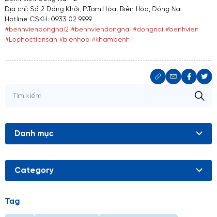
Địa chỉ: Số 2 Đồng Khởi, P.Tam Hòa, Biên Hòa, Đồng Nai
Hotline CSKH: 0933 02 9999
#benhviendongnai2
#benhviendongnai
#dongnai
#benhvien
#Lophoctiensan
#bienhoa
#khambenh
Danh mục
Category
Tag