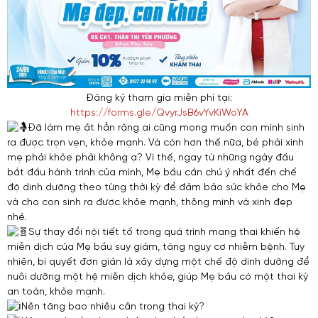
Đăng ký tham gia miễn phí tại:
https://forms.gle/QvyrJsB6vYvKiWoYA
Đã làm mẹ ắt hẳn rằng ai cũng mong muốn con mình sinh
ra được trọn vẹn, khỏe mạnh. Và còn hơn thế nữa, bé phải xinh
mẹ phải khỏe phải không ạ? Vì thế, ngay từ những ngày đầu
bắt đầu hành trình của mình, Mẹ bầu cần chú ý nhất đến chế
độ dinh dưỡng theo từng thời kỳ để đảm bảo sức khỏe cho Mẹ
và cho con sinh ra được khỏe mạnh, thông minh và xinh đẹp
nhé.
Sự thay đổi nội tiết tố trong quá trình mang thai khiến hệ
miễn dịch của Mẹ bầu suy giảm, tăng nguy cơ nhiễm bệnh. Tuy
nhiên, bí quyết đơn giản là xây dựng một chế độ dinh dưỡng để
nuôi dưỡng một hệ miễn dịch khỏe, giúp Mẹ bầu có một thai kỳ
an toàn, khỏe mạnh.
Nên tăng bao nhiêu cân trong thai kỳ?