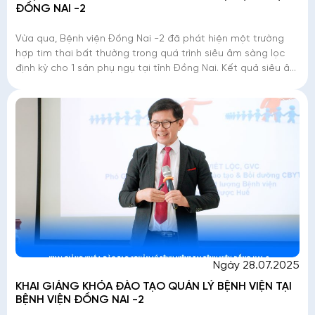
ĐỒNG NAI -2
Vừa qua, Bệnh viện Đồng Nai -2 đã phát hiện một trường
hợp tim thai bất thường trong quá trình siêu âm sàng lọc
định kỳ cho 1 sản phụ ngụ tại tỉnh Đồng Nai. Kết quả siêu âm
cho thấy thai nhi mắc tứ
Ngày 28.07.2025
KHAI GIẢNG KHÓA ĐÀO TẠO QUẢN LÝ BỆNH VIỆN TẠI
BỆNH VIỆN ĐỒNG NAI -2