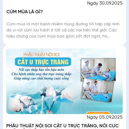
Ngày 30.09.2025
CÚM MÙA LÀ GÌ?
Cúm mùa là một bệnh nhiễm trùng đường hô hấp cấp tính
do vi-rút cúm lưu hành ở tất cả các nơi trên thế giới. Các
triệu chứng của cúm mùa bao gồm sốt đột ngột, ho
(thường là ho khan), đau đầu, đau
Ngày 05.09.2025
PHẪU THUẬT NỘI SOI CẮT U TRỰC TRÀNG, NỐI CỰC