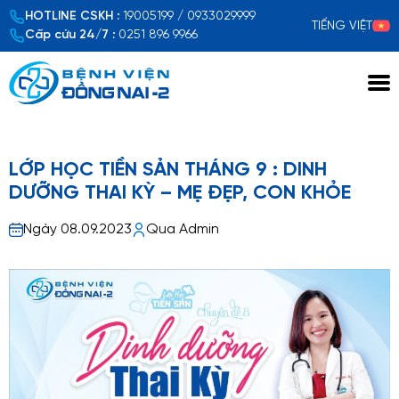
HOTLINE CSKH :
19005199 / 0933029999
TIẾNG VIỆT
Cấp cứu 24/7 :
0251 896 9966
Xem chi tiết
LỚP HỌC TIỀN SẢN THÁNG 9 : DINH
DƯỠNG THAI KỲ – MẸ ĐẸP, CON KHỎE
Ngày 08.09.2023
Qua Admin