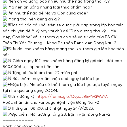
Nên ăn và uống bao nhiêu như thế nào trong thai kỳ?
Mẹ nên ăn uống những loại thực phẩm nào?
Ăn như thế nào để Mẹ và Con cùng khỏe?
Mang thai nên kiêng ăn gì?
Tất cả các câu hỏi trên sẽ được giải đáp trong lớp học tiền
sản chuyên đề 8 kỳ này với chủ đề “Dinh dưỡng thai kỳ – Mẹ
đẹp, Con khỏe” với sự tham gia chia sẻ và tư vấn của BS CKI
Thân Thị Yến Phương – Khoa Phụ sản Bệnh viện Đồng Nai -2
Ưu đãi cho khách hàng mang thai khi tham gia lớp học tiền
sản:
Giảm ngay 10% cho khách hàng đăng ký gói sinh, đặt cọc
500.000đ tại lớp học tiền sản
Tặng phiếu khám thai 2D miễn phí
Rút thăm may mắn nhận quà ngay tại lớp học
Đặc biệt: Mẹ bầu có thể tham gia lớp học trực tuyến ngay
tại nhà qua ứng dụng ZOOM.
Link đăng ký:
https://forms.gle/QvyrJsB6vYvKiWoYA
Hoặc nhắn tin cho Fanpage Bệnh viện Đồng Nai -2
Thời gian: 08h00, chủ nhật ngày 24/9/2023.
Địa điểm: Hội trường Tầng 20, Bệnh viện Đồng Nai -2
—————————–
Bệnh viện Đồng Nai -2