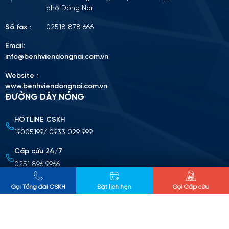
phố Đồng Nai
Số fax :
02518 878 666
Email:
info@benhviendongnai.com.vn
Website :
www.benhviendongnai.com.vn
ĐƯỜNG DÂY NÓNG
HOTLINE CSKH
Tải lên CV (Định dạng PDF, tối đa 10MB)
19005199/ 0933 029 999
Chọn tập tin
Cấp cứu 24/7
0251 896 9966
Nộp cv ứng tuyển
CHÍNH SÁCH BẢO MẬT THÔNG TIN
Gọi Tổng đài CSKH
Đặt lịch hẹn
Gọi Cấp cứu