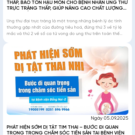
THẤP, BẢO TỒN HẬU MÔN CHO BỆNH NHÂN UNG THƯ
TRỰC TRÀNG THẤP, GIÚP NÂNG CAO CHẤT LƯỢNG
CUỘC SỐNG
Ung thư đại trực tràng là một trong những bệnh lý ác tính
thường gặp nhất của đường tiêu hoá, đứng thứ 3 về tỷ lệ
mắc và thứ 2 về số ca tử vong do ung thư trên toàn thế
giới. Riêng ung thư trực t
Ngày 05.09.2025
PHÁT HIỆN SỚM DỊ TẬT TIM THAI – BƯỚC ĐI QUAN
TRỌNG TRONG CHĂM SÓC TIỀN SẢN TẠI BỆNH VIỆN