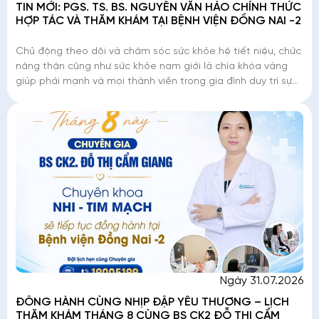
TIN MỚI: PGS. TS. BS. NGUYỄN VĂN HẢO CHÍNH THỨC
HỢP TÁC VÀ THĂM KHÁM TẠI BỆNH VIỆN ĐỒNG NAI -2
Chủ động theo dõi và chăm sóc sức khỏe hệ tiết niệu, chức
năng thận cũng như sức khỏe nam giới là chìa khóa vàng
giúp phái mạnh và mọi thành viên trong gia đình duy trì sự
sung sức, nâng cao chất lượng
Ngày 31.07.2026
ĐỒNG HÀNH CÙNG NHỊP ĐẬP YÊU THƯƠNG – LỊCH
THĂM KHÁM THÁNG 8 CÙNG BS CK2 ĐỖ THỊ CẨM