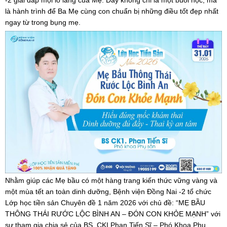
-2 giải đáp mọi lo lắng của Mẹ. Đây không chỉ là một buổi học, mà
là hành trình để Ba Mẹ cùng con chuẩn bị những điều tốt đẹp nhất
ngay từ trong bụng mẹ.
Nhằm giúp các Mẹ bầu có một hàng trang kiến thức vững vàng và
một mùa tết an toàn dinh dưỡng, Bệnh viện Đồng Nai -2 tổ chức
Lớp học tiền sản Chuyên đề 1 năm 2026 với chủ đề: “MẸ BẦU
THÔNG THÁI RƯỚC LỘC BÌNH AN – ĐÓN CON KHỎE MẠNH” với
sự tham gia chia sẻ của BS. CKI Phan Tiến Sĩ – Phó Khoa Phụ