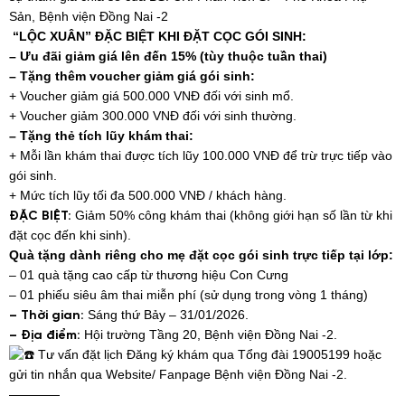
Sản, Bệnh viện Đồng Nai -2
“LỘC XUÂN” ĐẶC BIỆT KHI ĐẶT CỌC GÓI SINH:
– Ưu đãi giảm giá lên đến 15% (tùy thuộc tuần thai)
– Tặng thêm voucher giảm giá gói sinh:
+ Voucher giảm giá 500.000 VNĐ đối với sinh mổ.
+ Voucher giảm 300.000 VNĐ đối với sinh thường.
– Tặng thẻ tích lũy khám thai:
+ Mỗi lần khám thai được tích lũy 100.000 VNĐ để trừ trực tiếp vào
gói sinh.
+ Mức tích lũy tối đa 500.000 VNĐ / khách hàng.
Giảm 50% công khám thai (không giới hạn số lần từ khi
ĐẶC BIỆT:
đặt cọc đến khi sinh).
Quà tặng dành riêng cho mẹ đặt cọc gói sinh trực tiếp tại lớp:
– 01 quà tặng cao cấp từ thương hiệu Con Cưng
– 01 phiếu siêu âm thai miễn phí (sử dụng trong vòng 1 tháng)
Sáng thứ Bảy – 31/01/2026.
–
Thời gian:
Hội trường Tầng 20, Bệnh viện Đồng Nai -2.
– Địa điểm:
Tư vấn đặt lịch Đăng ký khám qua Tổng đài 19005199 hoặc
gửi tin nhắn qua Website/ Fanpage Bệnh viện Đồng Nai -2.
————