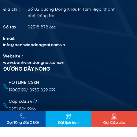
Địa chỉ :
Số 02 đường Đồng Khởi, P. Tam Hiệp, thành
phố Đồng Nai
Số fax :
02518 878 666
Email:
info@benhviendongnai.com.vn
Website :
www.benhviendongnai.com.vn
ĐƯỜNG DÂY NÓNG
HOTLINE CSKH
Tải lên CV (Định dạng PDF, tối đa 10MB)
19005199/ 0933 029 999
Chọn tập tin
Cấp cứu 24/7
0251 896 9966
Nộp cv ứng tuyển
CHÍNH SÁCH BẢO MẬT THÔNG TIN
Gọi Tổng đài CSKH
Đặt lịch hẹn
Gọi Cấp cứu