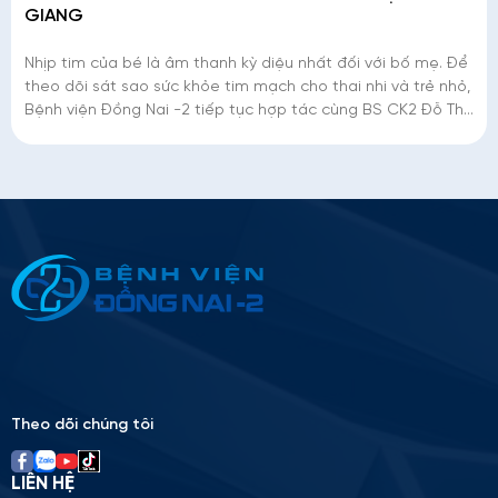
GIANG
Nhịp tim của bé là âm thanh kỳ diệu nhất đối với bố mẹ. Để
theo dõi sát sao sức khỏe tim mạch cho thai nhi và trẻ nhỏ,
Bệnh viện Đồng Nai -2 tiếp tục hợp tác cùng BS CK2 Đỗ Thị
Cẩm Giang – Bác sĩ
Thông tin ứng tuyển
Please
leave
this
field
empty.
Theo dõi chúng tôi
LIÊN HỆ