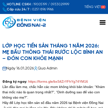
HOTLINE CSKH :
19005199 / 0933029999
TIẾNG VIỆT
Cấp cứu 24/7 :
0251 896 9966
Xem chi tiết
LỚP HỌC TIỀN SẢN THÁNG 1 NĂM 2026:
MẸ BẦU THÔNG THÁI RƯỚC LỘC BÌNH AN
– ĐÓN CON KHỎE MẠNH
Ngày 16.01.2026
Qua Admin
https://forms.gle/bxS4ZrYFhYg74YM16
Đăng ký ngay:
Lần đầu làm mẹ, chắc hẳn các mom không khỏi băn khoăn: “Khám
thai mốc nào là quan trọng nhất?”, “Dinh dưỡng sao để vào con
không vào mẹ?”.
Hãy để Lớp học tiền sản số đầu năm 2026 tại Bệnh viện Đồng Nai