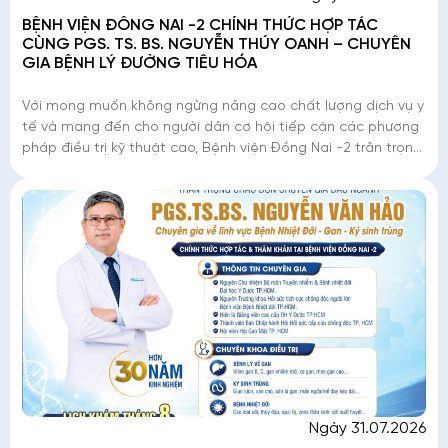
BỆNH VIỆN ĐỒNG NAI -2 CHÍNH THỨC HỢP TÁC
CÙNG PGS. TS. BS. NGUYỄN THÚY OANH – CHUYÊN
GIA BỆNH LÝ ĐƯỜNG TIÊU HÓA
Với mong muốn không ngừng nâng cao chất lượng dịch vụ y
tế và mang đến cho người dân cơ hội tiếp cận các phương
pháp điều trị kỹ thuật cao, Bệnh viện Đồng Nai -2 trân trọng
thông báo: PGS. TS. BS. Nguy
Ngày 31.07.2026