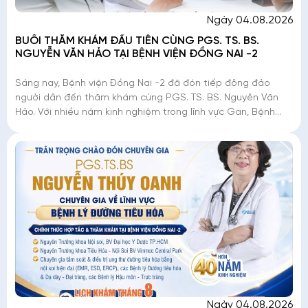
Ngày 04.08.2026
BUỔI THĂM KHÁM ĐẦU TIÊN CÙNG PGS. TS. BS.
NGUYỄN VĂN HẢO TẠI BỆNH VIỆN ĐỒNG NAI -2
Sáng nay, Bệnh viện Đồng Nai -2 đã đón tiếp đông đảo
người dân đến thăm khám cùng PGS. TS. BS. Nguyễn Văn
Hảo. Với nhiều năm kinh nghiệm trong lĩnh vực Gan, Bệnh
Nhiệt đới và Ký sinh trùng, Chuyên gia đã
Ngày 04.08.2026