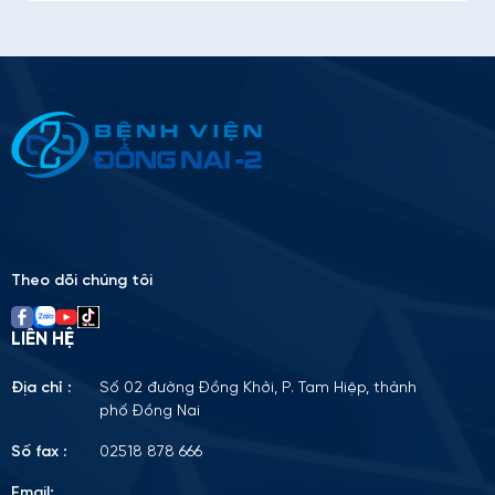
Thông tin ứng tuyển
Please
leave
this
field
empty.
Theo dõi chúng tôi
LIÊN HỆ
Địa chỉ :
Số 02 đường Đồng Khởi, P. Tam Hiệp, thành
phố Đồng Nai
Số fax :
02518 878 666
Email: