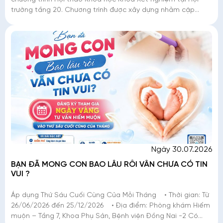
trường tầng 20. Chương trình được xây dựng nhằm cập
nhật, nâng cao kiến thức chuyên môn và
Ngày 30.07.2026
BẠN ĐÃ MONG CON BAO LÂU RỒI VẪN CHƯA CÓ TIN
VUI ?
Áp dụng Thứ Sáu Cuối Cùng Của Mỗi Tháng • Thời gian: Từ
26/06/2026 đến 25/12/2026 • Địa điểm: Phòng khám Hiếm
muộn – Tầng 7, Khoa Phụ Sản, Bệnh viện Đồng Nai -2 Có