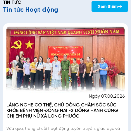
TIN TỨC
Xem thêm
Tin tức Hoạt động
Ngày 07.08.2026
LẮNG NGHE CƠ THỂ, CHỦ ĐỘNG CHĂM SÓC SỨC
KHỎE BỆNH VIỆN ĐỒNG NAI -2 ĐỒNG HÀNH CÙNG
CHỊ EM PHỤ NỮ XÃ LONG PHƯỚC
Vừa qua, trong chuỗi hoạt động tuyên truyền, giáo dục và