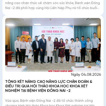
nâng cao nhận thức về chăm sóc sức khỏe, Bệnh viện Đồng
Nai -2 đã phối hợp cùng Hội Liên hiệp Phụ nữ tổ chức buổi
chia sẻ kiến thức dành c
Ngày 04.08.2026
TỔNG KẾT NÂNG CAO NĂNG LỰC CHẨN ĐOÁN &
ĐIỀU TRỊ QUA HỘI THẢO KHOA HỌC KHOA XÉT
NGHIỆM TẠI BỆNH VIỆN ĐỒNG NAI -2
Vừa qua, Bệnh viện Đồng Nai -2 đã tổ chức thành công
chương trình Hội thảo Khoa học Khoa Xét nghiệm tại Hội