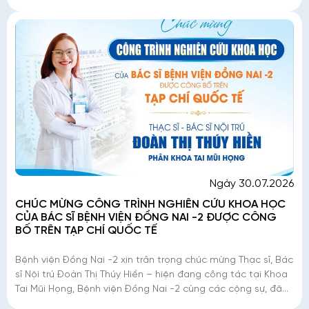
những mong chờ chỉ người
Ngày 30.07.2026
CHÚC MỪNG CÔNG TRÌNH NGHIÊN CỨU KHOA HỌC
CỦA BÁC SĨ BỆNH VIỆN ĐỒNG NAI -2 ĐƯỢC CÔNG
BỐ TRÊN TẠP CHÍ QUỐC TẾ
Bệnh viện Đồng Nai -2 xin trân trọng chúc mừng Thạc sĩ, Bác
sĩ Nội trú Đoàn Thị Thúy Hiền – hiện đang công tác tại Khoa
Tai Mũi Họng, Bệnh viện Đồng Nai -2 cùng các cộng sự, đã
có công trình nghiên c�