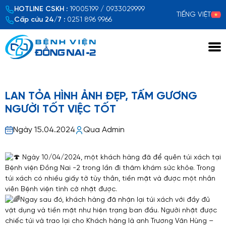
HOTLINE CSKH :
19005199 / 0933029999
TIẾNG VIỆT
Cấp cứu 24/7 :
0251 896 9966
Xem chi tiết
LAN TỎA HÌNH ẢNH ĐẸP, TẤM GƯƠNG
NGƯỜI TỐT VIỆC TỐT
Ngày 15.04.2024
Qua Admin
Ngày 10/04/2024, một khách hàng đã để quên túi xách tại
Bệnh viện Đồng Nai -2 trong lần đi thăm khám sức khỏe. Trong
túi xách có nhiều giấy tờ tùy thân, tiền mặt và được một nhân
viên Bệnh viện tình cờ nhặt được.
Ngay sau đó, khách hàng đã nhận lại túi xách với đầy đủ
vật dụng và tiền mặt như hiện trạng ban đầu. Người nhặt được
chiếc túi và trao lại cho Khách hàng là anh Trương Văn Hùng –