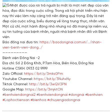
Nhặt được của rơi trả người bị mất là một nét đẹp của văn
hóa, đạo đức trong cuộc sống. Trong xã hội phát triển như hiện
nay thì việc làm này càng trở nên đáng quý trọng. Đây là nét
đẹp của cuộc sống, biểu dương về lòng trung thực, nhân văn.
Một cử chỉ, một hành động nhỏ nhưng nó đã mang lại niềm vui,
sự tin tưởng của bệnh nhân, người nhà bệnh nhân đối với Bệnh
viện.
Báo đồng nai đưa tin:
https://baodongnai.com.vn/…/nhan-
vien-benh-vien-dong…/
—————————
Bệnh viện Đồng Nai -2
Địa chỉ: Số 2 Đồng Khởi, P.Tam Hòa, Biên Hòa, Đồng Nai
Hotline CSKH: 0933 02 9999
Zalo Official:
https://bit.ly/3mks0Pm
Youtube Channel:
https://bit.ly/3NuhxNy
Tiktok Channel:
http://bit.ly/3wQV3PN
Google Map:
https://bit.ly/3mj4tON
#benhviendongnai2
#benhviendongnai
#dongnai
#benhvien
#Lophoctiensan
#bienhoa
#chuyengiadongnai