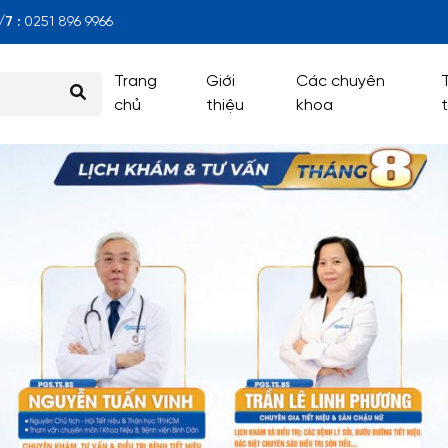
7 :
0251 896 9966
Trang
Giới
Các chuyên
chủ
thiệu
khoa