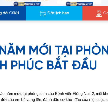
g đài CSKH
Đặt lịch hẹn
Gọ
NĂM MỚI TẠI PHÒ
NH PHÚC BẮT ĐẦU
ào năm mới, tại phòng sinh của Bệnh viện Đồng Nai -2, một k
ầu đời của em bé vang lên, đánh dấu sự khởi đầu của một cuộc 