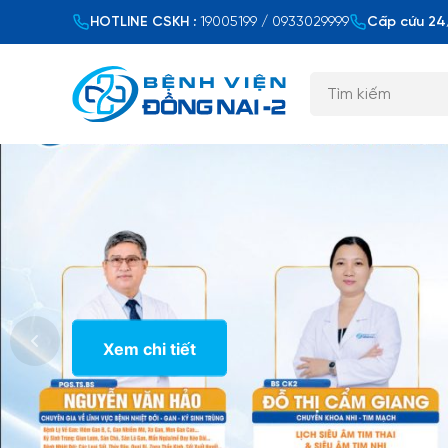
HOTLINE CSKH :
19005199 / 0933029999
Cấp cứu 24/
Xem chi tiết