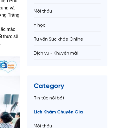
 hiệp Phụ
cung và
Mời thầu
ờng Trảng
Y học
thắc mắc
ết thực sẽ
Tư vấn Sức khỏe Online
.
Dịch vụ - Khuyến mãi
Category
Tin tức nổi bật
Lịch Khám Chuyên Gia
Mời thầu