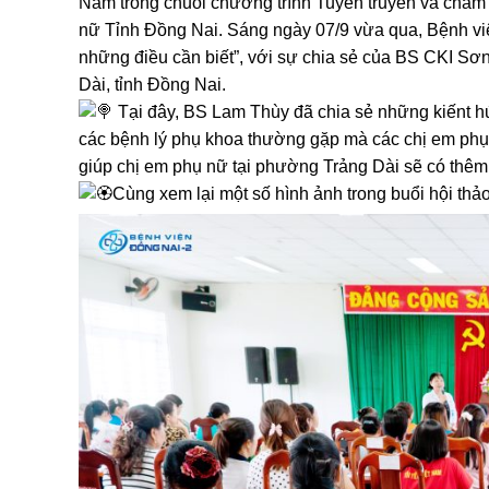
Nằm trong chuỗi chương trình Tuyên truyền và chăm 
nữ Tỉnh Đồng Nai. Sáng ngày 07/9 vừa qua, Bệnh việ
những điều cần biết”, với sự chia sẻ của BS CKI S
Dài, tỉnh Đồng Nai.
Tại đây, BS Lam Thùy đã chia sẻ những kiếnt hứ
các bệnh lý phụ khoa thường gặp mà các chị em phụ 
giúp chị em phụ nữ tại phường Trảng Dài sẽ có thêm
Cùng xem lại một số hình ảnh trong buổi hội th