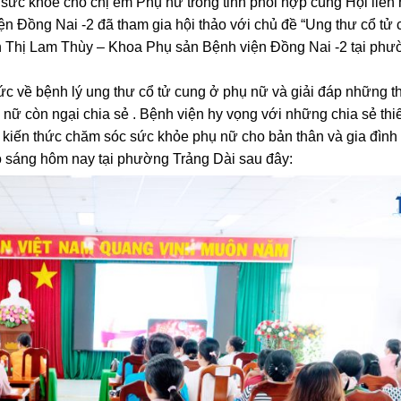
sức khỏe cho chị em Phụ nữ trong tỉnh phối hợp cùng Hội liên
n Đồng Nai -2 đã tham gia hội thảo với chủ đề “Ung thư cổ tử 
ơn Thị Lam Thùy – Khoa Phụ sản Bệnh viện Đồng Nai -2 tại phư
c về bệnh lý ung thư cổ tử cung ở phụ nữ và giải đáp những 
nữ còn ngại chia sẻ . Bện
h viện hy vọng với những chia sẻ thi
 kiến thức chăm sóc sức khỏe phụ nữ cho bản thân và gia đình 
ảo sáng hôm nay tại phường Trảng Dài sau đây: