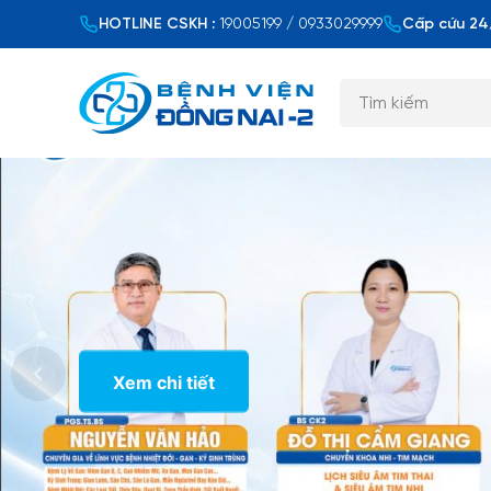
HOTLINE CSKH :
19005199 / 0933029999
Cấp cứu 24/
Xem chi tiết