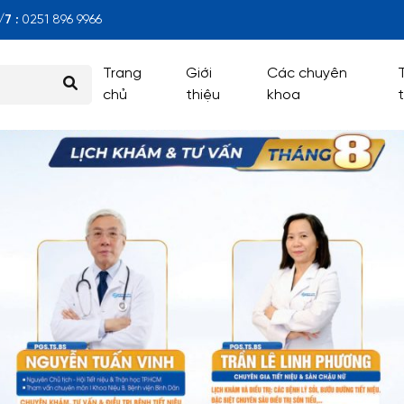
7 :
0251 896 9966
Trang
Giới
Các chuyên
chủ
thiệu
khoa