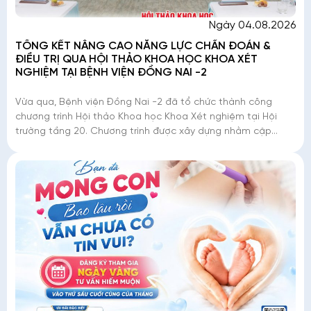
Ngày 04.08.2026
TỔNG KẾT NÂNG CAO NĂNG LỰC CHẨN ĐOÁN &
ĐIỀU TRỊ QUA HỘI THẢO KHOA HỌC KHOA XÉT
NGHIỆM TẠI BỆNH VIỆN ĐỒNG NAI -2
Vừa qua, Bệnh viện Đồng Nai -2 đã tổ chức thành công
chương trình Hội thảo Khoa học Khoa Xét nghiệm tại Hội
trường tầng 20. Chương trình được xây dựng nhằm cập
nhật, nâng cao kiến thức chuyên môn và