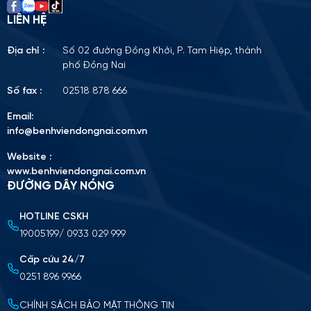
LIÊN HỆ
Địa chỉ :
Số 02 đường Đồng Khởi, P. Tam Hiệp, thành
phố Đồng Nai
Số fax :
02518 878 666
Email:
info@benhviendongnai.com.vn
Website :
www.benhviendongnai.com.vn
ĐƯỜNG DÂY NÓNG
HOTLINE CSKH
Tải lên CV (Định dạng PDF, tối đa 10MB)
19005199/ 0933 029 999
Chọn tập tin
Cấp cứu 24/7
0251 896 9966
Nộp cv ứng tuyển
CHÍNH SÁCH BẢO MẬT THÔNG TIN