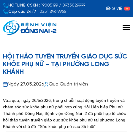
HOTLINE CSKH :
19005199 / 0933029999
TIẾNG VIỆT
Cấp cứu 24/7 :
0251 896 9966
Xem chi tiết
HỘI THẢO TUYÊN TRUYỀN GIÁO DỤC SỨC
KHỎE PHỤ NỮ – TẠI PHƯỜNG LONG
KHÁNH
Ngày 27.05.2026
Qua Quản trị viên
Vừa qua, ngày 26/5/2026, trong chuỗi hoạt động tuyên truyền và
chăm sóc sức khỏe phụ nữ phối hợp cùng Hội Liên hiệp Phụ nữ
Thành phố Đồng Nai, Bệnh viện Đồng Nai -2 đã phối hợp tổ chức
hội thảo tuyên truyền giáo dục sức khỏe phụ nữ tại phường Long
Khánh với chủ đề: “Sức khỏe phụ nữ sau 35 tuổi”.