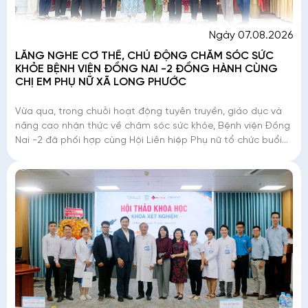
Ngày 07.08.2026
LẮNG NGHE CƠ THỂ, CHỦ ĐỘNG CHĂM SÓC SỨC
KHỎE BỆNH VIỆN ĐỒNG NAI -2 ĐỒNG HÀNH CÙNG
CHỊ EM PHỤ NỮ XÃ LONG PHƯỚC
Vừa qua, trong chuỗi hoạt động tuyên truyền, giáo dục và
nâng cao nhận thức về chăm sóc sức khỏe, Bệnh viện Đồng
Nai -2 đã phối hợp cùng Hội Liên hiệp Phụ nữ tổ chức buổi
chia sẻ kiến thức dành c