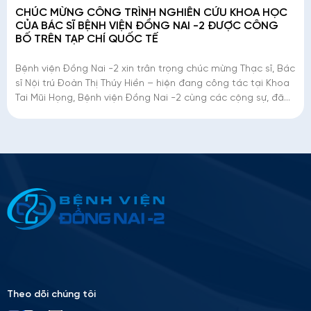
CHÚC MỪNG CÔNG TRÌNH NGHIÊN CỨU KHOA HỌC
CỦA BÁC SĨ BỆNH VIỆN ĐỒNG NAI -2 ĐƯỢC CÔNG
BỐ TRÊN TẠP CHÍ QUỐC TẾ
Bệnh viện Đồng Nai -2 xin trân trọng chúc mừng Thạc sĩ, Bác
sĩ Nội trú Đoàn Thị Thúy Hiền – hiện đang công tác tại Khoa
Tai Mũi Họng, Bệnh viện Đồng Nai -2 cùng các cộng sự, đã
có công trình nghiên c�
Thông tin ứng tuyển
Please
leave
this
field
empty.
Theo dõi chúng tôi