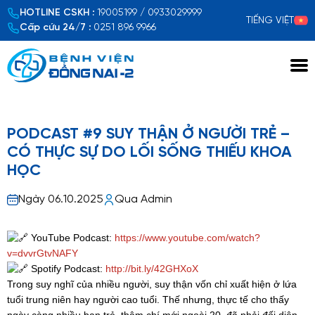
HOTLINE CSKH :
19005199 / 0933029999
TIẾNG VIỆT
Cấp cứu 24/7 :
0251 896 9966
Xem chi tiết
PODCAST #9 SUY THẬN Ở NGƯỜI TRẺ –
CÓ THỰC SỰ DO LỐI SỐNG THIẾU KHOA
HỌC
Ngày 06.10.2025
Qua Admin
YouTube Podcast:
https://www.youtube.com/watch?
v=dvvrGtvNAFY
Spotify Podcast:
http://bit.ly/42GHXoX
Trong suy nghĩ của nhiều người, suy thận vốn chỉ xuất hiện ở lứa
tuổi trung niên hay người cao tuổi. Thế nhưng, thực tế cho thấy