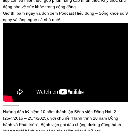
tiếp cận và thiết thực, góp phần nâng cao nhận thức và ý thức chủ
động bảo vệ sức khỏe trong cộng đồng.
Giờ thì bấm ngay và đón xem Podcast Hiểu đúng – Sống khỏe số 9
ngay và lắng nghe cả nhà nhé!
————
Hướng đến kỷ niệm 10 năm thành lập Bệnh viện Đồng Nai -2
(25/4/2015 – 25/4/2025), với chủ đề “Hành trình 10 năm Đồng
hành và Phát triển”, Bệnh viện ghi dấu chặng đường đồng hành
cùng người bệnh trong công tác chăm sóc và điều trị.