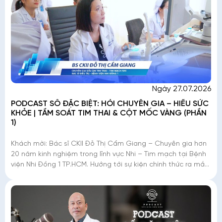
Ngày 27.07.2026
PODCAST SỐ ĐẶC BIỆT: HỎI CHUYÊN GIA – HIỂU SỨC
KHỎE | TẦM SOÁT TIM THAI & CỘT MỐC VÀNG (PHẦN
1)
Khách mời: Bác sĩ CKII Đỗ Thị Cẩm Giang – Chuyên gia hơn
20 năm kinh nghiệm trong lĩnh vực Nhi – Tim mạch tại Bệnh
viện Nhi Đồng 1 TP.HCM. Hướng tới sự kiện chính thức ra mắt
Khu khám Chuyên gia vào tháng 8