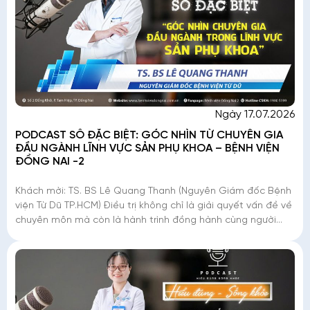
Ngày 17.07.2026
PODCAST SỐ ĐẶC BIỆT: GÓC NHÌN TỪ CHUYÊN GIA
ĐẦU NGÀNH LĨNH VỰC SẢN PHỤ KHOA – BỆNH VIỆN
ĐỒNG NAI -2
Khách mời: TS. BS Lê Quang Thanh (Nguyên Giám đốc Bệnh
viện Từ Dũ TP.HCM) Điều trị không chỉ là giải quyết vấn đề về
chuyên môn mà còn là hành trình đồng hành cùng người
bệnh, đặc biệt với những tr�