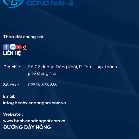
Please
leave
this
field
empty.
Theo dõi chúng tôi
LIÊN HỆ
Địa chỉ :
Số 02 đường Đồng Khởi, P. Tam Hiệp, thành
phố Đồng Nai
Số fax :
02518 878 666
Email:
info@benhviendongnai.com.vn
Website :
www.benhviendongnai.com.vn
ĐƯỜNG DÂY NÓNG