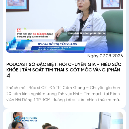
Ngày 07.08.2026
PODCAST SỐ ĐẶC BIỆT: HỎI CHUYÊN GIA – HIỂU SỨC
KHỎE | TẦM SOÁT TIM THAI & CỘT MỐC VÀNG (PHẦN
2)
Khách mời: Bác sĩ CKII Đỗ Thị Cẩm Giang – Chuyên gia hơn
20 năm kinh nghiệm trong lĩnh vực Nhi – Tim mạch tại Bệnh
viện Nhi Đồng 1 TP.HCM. Hướng tới sự kiện chính thức ra mắt
Khu khám Chuyên gia trong tháng 8