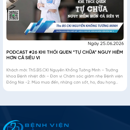
Ngày 25.06.2026
PODCAST #26 KHI THÓI QUEN “TỰ CHỮA” NGUY HIỂM
HƠN CẢ SIÊU VI
Khách mời: ThS.BS.CKI Nguyễn Khổng Tường Minh – Trưởng
khoa Bệnh nhiệt đới – Đơn vị Chăm sóc giảm nhẹ Bệnh viện
Đồng Nai -2. Mùa mưa đến, những cơn sốt, ho, đau họng
xuất hiện ngày càng nhiều. Nhưn
Thông tin ứng tuyển