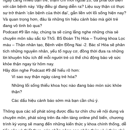
ngày càng nhiều bạn trẻ, thậm chí mới ngoài 20, đã phải đối diện
với căn bệnh này. Vậy điều gì đang diễn ra? Liệu suy thận có thực
sự trở thành ‘căn bệnh của thời đại’, gắn liền với lối sống hiện nay?
Và quan trọng hơn, đâu là những tín hiệu cảnh báo mà giới trẻ
đang vô tình bỏ qua?
Podcast #9 lần này, chúng ta sẽ cùng lắng nghe những chia sẻ
chuyên môn sâu sắc từ ThS. BS Đoàn Thị Hòa – Trưởng khoa Lọc
máu – Thận nhân tạo, Bệnh viện Đồng Nai -2. Bác sĩ Hòa sẽ phân
tích những nguyên nhân, yếu tố nguy cơ, đồng thời đưa ra những
lời khuyên hữu ích để mỗi người trẻ có thể chủ động bảo vệ sức
khỏe thận ngay từ hôm nay.
Hãy đón nghe Podcast #9 để hiểu rõ hơn:
Vì sao suy thận ngày càng trẻ hóa?
Những lối sống thiếu khoa học nào đang bào mòn sức khỏe
thận?
Các dấu hiệu cảnh báo sớm mà bạn cần chú ý.
Thông qua các số phát sóng được đầu tư chỉn chu về nội dung và
chuyên môn, phát sóng trên đa nền tảng online phổ biến, chương
trình kỳ vọng sẽ mang đến những kiến thức y khoa chính thống, dễ