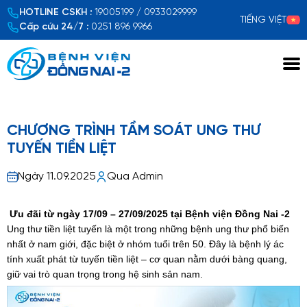
HOTLINE CSKH :
19005199 / 0933029999
TIẾNG VIỆT
Cấp cứu 24/7 :
0251 896 9966
Xem chi tiết
CHƯƠNG TRÌNH TẦM SOÁT UNG THƯ
TUYẾN TIỀN LIỆT
Ngày 11.09.2025
Qua Admin
Ưu đãi từ ngày 17/09 – 27/09/2025 tại Bệnh viện Đồng Nai -2
Ung thư tiền liệt tuyến là một trong những bệnh ung thư phổ biến
nhất ở nam giới, đặc biệt ở nhóm tuổi trên 50. Đây là bệnh lý ác
tính xuất phát từ tuyến tiền liệt – cơ quan nằm dưới bàng quang,
giữ vai trò quan trọng trong hệ sinh sản nam.