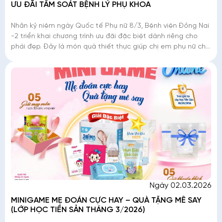
ƯU ĐÃI TẦM SOÁT BỆNH LÝ PHỤ KHOA
Nhân kỷ niệm ngày Quốc tế Phụ nữ 8/3, Bệnh viện Đồng Nai
-2 triển khai chương trình ưu đãi đặc biệt dành riêng cho
phái đẹp. Đây là món quà thiết thực giúp chị em phụ nữ chủ
động tầm soát các b�
Ngày 02.03.2026
MINIGAME MẸ ĐOÁN CỰC HAY – QUÀ TẶNG MÊ SAY
(LỚP HỌC TIỀN SẢN THÁNG 3/2026)