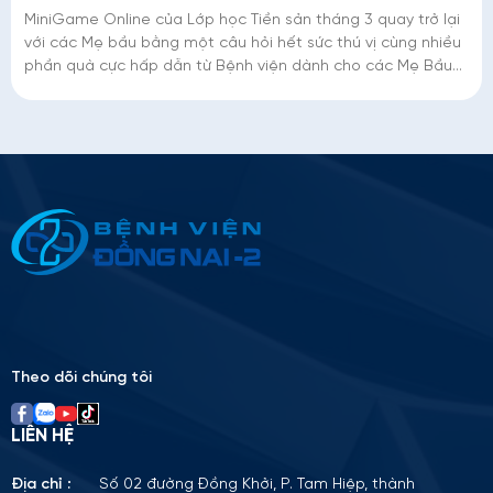
MiniGame Online của Lớp học Tiền sản tháng 3 quay trở lại
với các Mẹ bầu bằng một câu hỏi hết sức thú vị cùng nhiều
phần quà cực hấp dẫn từ Bệnh viện dành cho các Mẹ Bầu
thật giỏi thật may mắn
Thông tin ứng tuyển
Please
leave
this
field
empty.
Theo dõi chúng tôi
LIÊN HỆ
Địa chỉ :
Số 02 đường Đồng Khởi, P. Tam Hiệp, thành