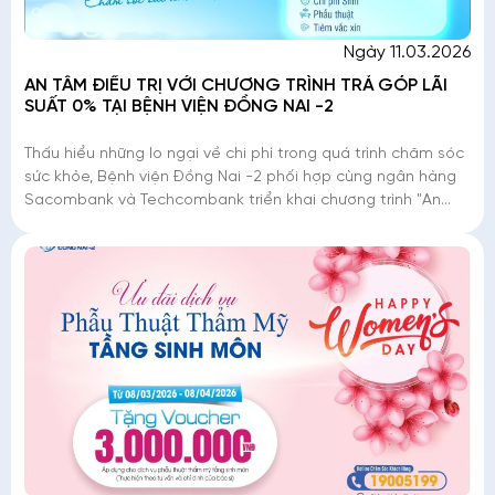
Ngày 11.03.2026
AN TÂM ĐIỀU TRỊ VỚI CHƯƠNG TRÌNH TRẢ GÓP LÃI
SUẤT 0% TẠI BỆNH VIỆN ĐỒNG NAI -2
Thấu hiểu những lo ngại về chi phí trong quá trình chăm sóc
sức khỏe, Bệnh viện Đồng Nai -2 phối hợp cùng ngân hàng
Sacombank và Techcombank triển khai chương trình "An
tâm điều trị - Trả góp lãi suất 0%". Đ�