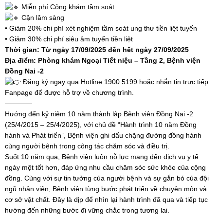
Miễn phí Công khám tầm soát
Cận lâm sàng
• Giảm 20% chi phí xét nghiệm tầm soát ung thư tiền liệt tuyến
• Giảm 30% chi phí siêu âm tuyến tiền liệt
Thời gian: Từ ngày 17/09/2025 đến hết ngày 27/09/2025
Địa điểm: Phòng khám Ngoại Tiết niệu – Tầng 2, Bệnh viện
Đồng Nai -2
Đăng ký ngay qua Hotline 1900 5199 hoặc nhắn tin trực tiếp
Fanpage để được hỗ trợ về chương trình.
————
Hướng đến kỷ niệm 10 năm thành lập Bệnh viện Đồng Nai -2
(25/4/2015 – 25/4/2025), với chủ đề “Hành trình 10 năm Đồng
hành và Phát triển”, Bệnh viện ghi dấu chặng đường đồng hành
cùng người bệnh trong công tác chăm sóc và điều trị.
Suốt 10 năm qua, Bệnh viện luôn nỗ lực mang đến dịch vụ y tế
ngày một tốt hơn, đáp ứng nhu cầu chăm sóc sức khỏe của cộng
đồng. Cùng với sự tin tưởng của người bệnh và sự gắn bó của đội
ngũ nhân viên, Bệnh viện từng bước phát triển về chuyên môn và
cơ sở vật chất. Đây là dịp để nhìn lại hành trình đã qua và tiếp tục
hướng đến những bước đi vững chắc trong tương lai.