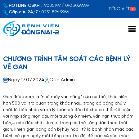
HOTLINE CSKH :
19005199 / 0933029999
TIẾNG VIỆT
Cấp cứu 24/7 :
0251 896 9966
Xem chi tiết
CHƯƠNG TRÌNH TẦM SOÁT CÁC BỆNH LÝ
VỀ GAN
Ngày 17.07.2024
Qua Admin
Gan được xem là “nhà máy vạn năng” của cơ thể, thực hiện
hơn 500 vai trò quan trọng khác nhau, trong đó đáng chú ý
nhất là tiếp nhận và xử lý toàn bộ độc tố cho cơ thể. Đối diện
với nhịp sống hiện đại, môi trường ô nhiễm, vấn nạn thực phẩm
bẩn,… các độc chất tích tụ trong cơ thể tăng dần theo thời
gian, khiến gan đang dần bị hủy hoại, tỷ lệ bệnh nhân mắc các
bệnh về gan ngày một tăng cao. Do đó, để bảo vệ sức khỏe,