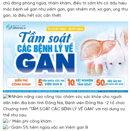
chủ động phòng ngừa, thăm khám, điều trị sớm khi có dấu hiệu
mắc bệnh về gan như viêm gan, gan nhiễm mỡ, xơ gan, ung thư
gan…là điều hết sức cần thiết.
Nhằm nâng cao công tác chăm sóc sức khỏe cho người
dân trên địa bàn tỉnh Đồng Nai, Bệnh viện Đồng Nai -2 tổ chức
Chương trình “TẦM SOÁT CÁC BỆNH LÝ VỀ GAN” với nội dung cụ
thể như sau:
Miễn phí công khám
Giảm 5% tiêm ngừa vắc xin Viêm gan B