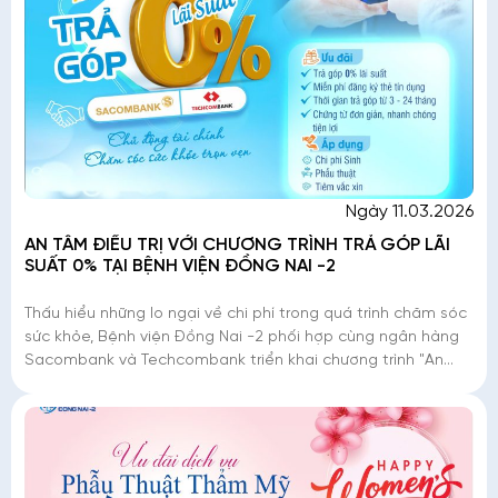
Ngày 11.03.2026
AN TÂM ĐIỀU TRỊ VỚI CHƯƠNG TRÌNH TRẢ GÓP LÃI
SUẤT 0% TẠI BỆNH VIỆN ĐỒNG NAI -2
Thấu hiểu những lo ngại về chi phí trong quá trình chăm sóc
sức khỏe, Bệnh viện Đồng Nai -2 phối hợp cùng ngân hàng
Sacombank và Techcombank triển khai chương trình "An
tâm điều trị - Trả góp lãi suất 0%". Đ�