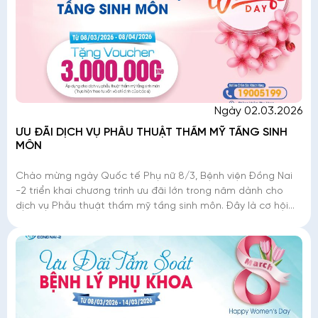
Ngày 02.03.2026
ƯU ĐÃI DỊCH VỤ PHẪU THUẬT THẨM MỸ TẦNG SINH
MÔN
Chào mừng ngày Quốc tế Phụ nữ 8/3, Bệnh viện Đồng Nai
-2 triển khai chương trình ưu đãi lớn trong năm dành cho
dịch vụ Phẫu thuật thẩm mỹ tầng sinh môn. Đây là cơ hội
để phái đẹp tân trang nhan sắc