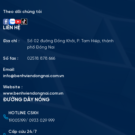
empty.
Theo dõi chúng tôi
LIÊN HỆ
Địa chỉ :
Số 02 đường Đồng Khởi, P. Tam Hiệp, thành
phố Đồng Nai
Số fax :
02518 878 666
Email:
info@benhviendongnai.com.vn
Website :
www.benhviendongnai.com.vn
ĐƯỜNG DÂY NÓNG
HOTLINE CSKH
Tải lên CV (Định dạng PDF, tối đa 10MB)
19005199/ 0933 029 999
Chọn tập tin
Cấp cứu 24/7