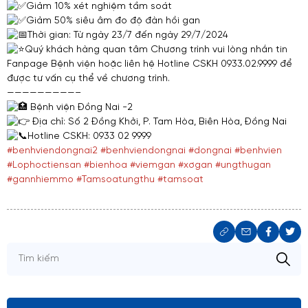
Giảm 10% xét nghiệm tầm soát
Giảm 50% siêu âm đo độ đàn hồi gan
Thời gian: Từ ngày 23/7 đến ngày 29/7/2024
Quý khách hàng quan tâm Chương trình vui lòng nhắn tin
Fanpage Bệnh viện hoặc liên hệ Hotline CSKH 0933.02.9999 để
được tư vấn cụ thể về chương trình.
—————————–
Bệnh viện Đồng Nai -2
Địa chỉ: Số 2 Đồng Khởi, P. Tam Hòa, Biên Hòa, Đồng Nai
Hotline CSKH: 0933 02 9999
#benhviendongnai2
#benhviendongnai
#dongnai
#benhvien
#Lophoctiensan
#bienhoa
#viemgan
#xơgan
#ungthugan
#gannhiemmo
#Tamsoatungthu
#tamsoat