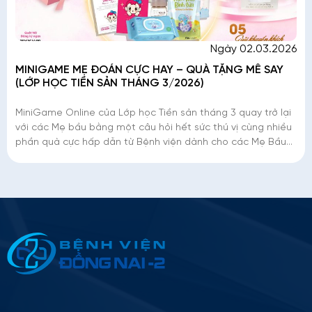
Ngày 02.03.2026
MINIGAME MẸ ĐOÁN CỰC HAY – QUÀ TẶNG MÊ SAY
(LỚP HỌC TIỀN SẢN THÁNG 3/2026)
MiniGame Online của Lớp học Tiền sản tháng 3 quay trở lại
với các Mẹ bầu bằng một câu hỏi hết sức thú vị cùng nhiều
phần quà cực hấp dẫn từ Bệnh viện dành cho các Mẹ Bầu
thật giỏi thật may mắn
Thông tin ứng tuyển
Please
leave
this
field