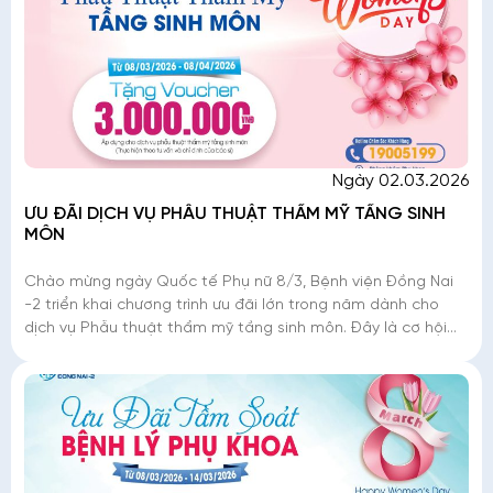
Ngày 02.03.2026
ƯU ĐÃI DỊCH VỤ PHẪU THUẬT THẨM MỸ TẦNG SINH
MÔN
Chào mừng ngày Quốc tế Phụ nữ 8/3, Bệnh viện Đồng Nai
-2 triển khai chương trình ưu đãi lớn trong năm dành cho
dịch vụ Phẫu thuật thẩm mỹ tầng sinh môn. Đây là cơ hội
để phái đẹp tân trang nhan sắc