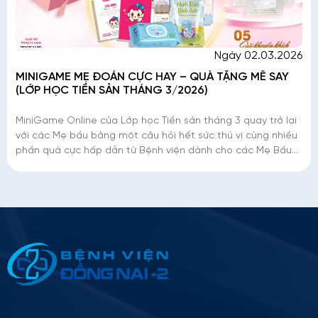
Ngày 02.03.2026
MINIGAME MẸ ĐOÁN CỰC HAY – QUÀ TẶNG MÊ SAY
(LỚP HỌC TIỀN SẢN THÁNG 3/2026)
MiniGame Online của Lớp học Tiền sản tháng 3 quay trở lại
với các Mẹ bầu bằng một câu hỏi hết sức thú vị cùng nhiều
phần quà cực hấp dẫn từ Bệnh viện dành cho các Mẹ Bầu
thật giỏi thật may mắn
Thông tin ứng tuyển
Please
leave
this