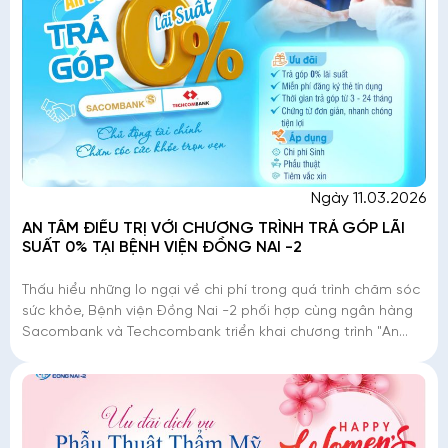
Ngày 11.03.2026
AN TÂM ĐIỀU TRỊ VỚI CHƯƠNG TRÌNH TRẢ GÓP LÃI
SUẤT 0% TẠI BỆNH VIỆN ĐỒNG NAI -2
Thấu hiểu những lo ngại về chi phí trong quá trình chăm sóc
sức khỏe, Bệnh viện Đồng Nai -2 phối hợp cùng ngân hàng
Sacombank và Techcombank triển khai chương trình "An
tâm điều trị - Trả góp lãi suất 0%". Đ�