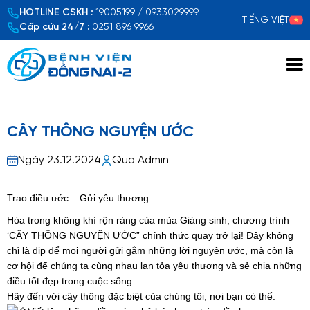
HOTLINE CSKH :
19005199 / 0933029999
TIẾNG VIỆT
Cấp cứu 24/7 :
0251 896 9966
Xem chi tiết
CÂY THÔNG NGUYỆN ƯỚC
Ngày 23.12.2024
Qua Admin
Trao điều ước – Gửi yêu thương
Hòa trong không khí rộn ràng của mùa Giáng sinh, chương trình
‘CÂY THÔNG NGUYỆN ƯỚC” chính thức quay trở lại! Đây không
chỉ là dịp để mọi người gửi gắm những lời nguyện ước, mà còn là
cơ hội để chúng ta cùng nhau lan tỏa yêu thương và sẻ chia những
điều tốt đẹp trong cuộc sống.
Hãy đến với cây thông đặc biệt của chúng tôi, nơi bạn có thể: