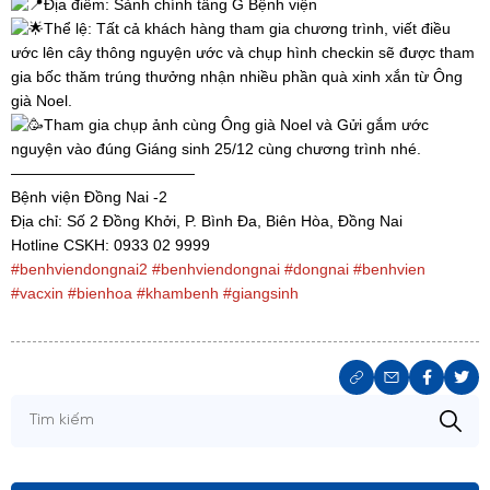
Địa điểm: Sảnh chính tầng G Bệnh viện
Thể lệ: Tất cả khách hàng tham gia chương trình, viết điều
ước lên cây thông nguyện ước và chụp hình checkin sẽ được tham
gia bốc thăm trúng thưởng nhận nhiều phần quà xinh xắn từ Ông
già Noel.
Tham gia chụp ảnh cùng Ông già Noel và Gửi gắm ước
nguyện vào đúng Giáng sinh 25/12 cùng chương trình nhé.
————————————
Bệnh viện Đồng Nai -2
Địa chỉ: Số 2 Đồng Khởi, P. Bình Đa, Biên Hòa, Đồng Nai
Hotline CSKH: 0933 02 9999
#benhviendongnai2
#benhviendongnai
#dongnai
#benhvien
#vacxin
#bienhoa
#khambenh
#giangsinh