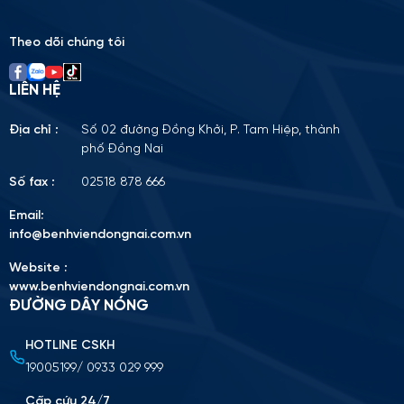
field
empty.
Theo dõi chúng tôi
LIÊN HỆ
Địa chỉ :
Số 02 đường Đồng Khởi, P. Tam Hiệp, thành
phố Đồng Nai
Số fax :
02518 878 666
Email:
info@benhviendongnai.com.vn
Website :
www.benhviendongnai.com.vn
ĐƯỜNG DÂY NÓNG
HOTLINE CSKH
Tải lên CV (Định dạng PDF, tối đa 10MB)
19005199/ 0933 029 999
Chọn tập tin
Cấp cứu 24/7