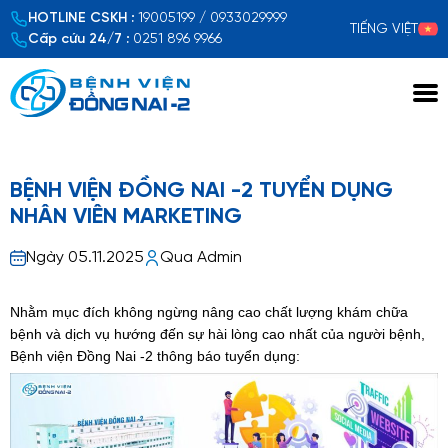
HOTLINE CSKH :
19005199 / 0933029999
TIẾNG VIỆT
Cấp cứu 24/7 :
0251 896 9966
Xem chi tiết
BỆNH VIỆN ĐỒNG NAI -2 TUYỂN DỤNG
NHÂN VIÊN MARKETING
Ngày 05.11.2025
Qua Admin
Nhằm mục đích không ngừng nâng cao chất lượng khám chữa
bệnh và dịch vụ hướng đến sự hài lòng cao nhất của người bệnh,
Bệnh viện Đồng Nai -2 thông báo tuyển dụng: