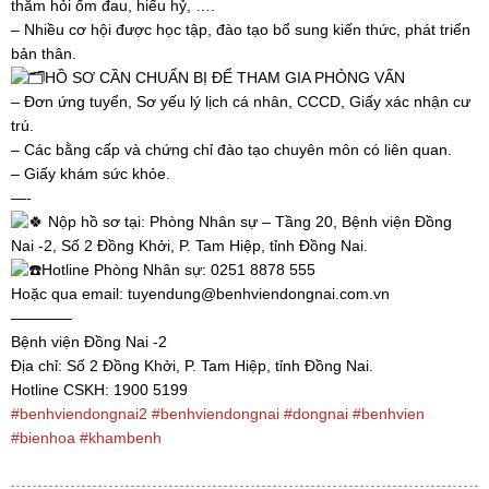
thăm hỏi ốm đau, hiếu hỷ, ….
– Nhiều cơ hội được học tập, đào tạo bổ sung kiến thức, phát triển
bản thân.
HỒ SƠ CẦN CHUẨN BỊ ĐỂ THAM GIA PHỎNG VẤN
– Đơn ứng tuyển, Sơ yếu lý lịch cá nhân, CCCD, Giấy xác nhận cư
trú.
– Các bằng cấp và chứng chỉ đào tạo chuyên môn có liên quan.
– Giấy khám sức khỏe.
—-
Nộp hồ sơ tại: Phòng Nhân sự – Tầng 20, Bệnh viện Đồng
Nai -2, Số 2 Đồng Khởi, P. Tam Hiệp, tỉnh Đồng Nai.
Hotline Phòng Nhân sự: 0251 8878 555
Hoặc qua email: tuyendung@benhviendongnai.com.vn
————
Bệnh viện Đồng Nai -2
Địa chỉ: Số 2 Đồng Khởi, P. Tam Hiệp, tỉnh Đồng Nai.
Hotline CSKH: 1900 5199
#benhviendongnai2
#benhviendongnai
#dongnai
#benhvien
#bienhoa
#khambenh