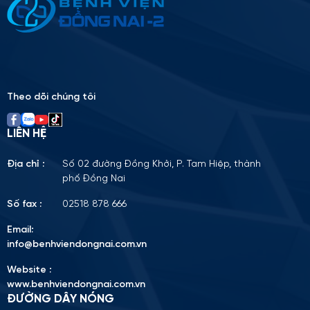
Please
leave
this
field
empty.
Theo dõi chúng tôi
LIÊN HỆ
Địa chỉ :
Số 02 đường Đồng Khởi, P. Tam Hiệp, thành
phố Đồng Nai
Số fax :
02518 878 666
Email:
info@benhviendongnai.com.vn
Website :
www.benhviendongnai.com.vn
ĐƯỜNG DÂY NÓNG