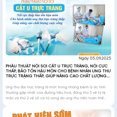
Ngày 05.09.2025
PHẪU THUẬT NỘI SOI CẮT U TRỰC TRÀNG, NỐI CỰC
THẤP, BẢO TỒN HẬU MÔN CHO BỆNH NHÂN UNG THƯ
TRỰC TRÀNG THẤP, GIÚP NÂNG CAO CHẤT LƯỢNG
CUỘC SỐNG
Ung thư đại trực tràng là một trong những bệnh lý ác tính
thường gặp nhất của đường tiêu hoá, đứng thứ 3 về tỷ lệ
mắc và thứ 2 về số ca tử vong do ung thư trên toàn thế
giới. Riêng ung thư trực t