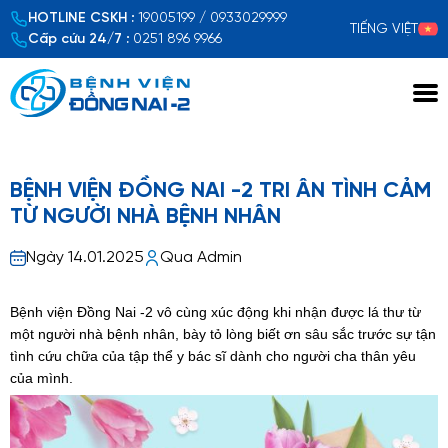
HOTLINE CSKH :
19005199 / 0933029999
TIẾNG VIỆT
Cấp cứu 24/7 :
0251 896 9966
Xem chi tiết
BỆNH VIỆN ĐỒNG NAI -2 TRI ÂN TÌNH CẢM
TỪ NGƯỜI NHÀ BỆNH NHÂN
Ngày 14.01.2025
Qua Admin
Bệnh viện Đồng Nai -2 vô cùng xúc động khi nhận được lá thư từ
một người nhà bệnh nhân, bày tỏ lòng biết ơn sâu sắc trước sự tận
tình cứu chữa của tập thể y bác sĩ dành cho người cha thân yêu
của mình.