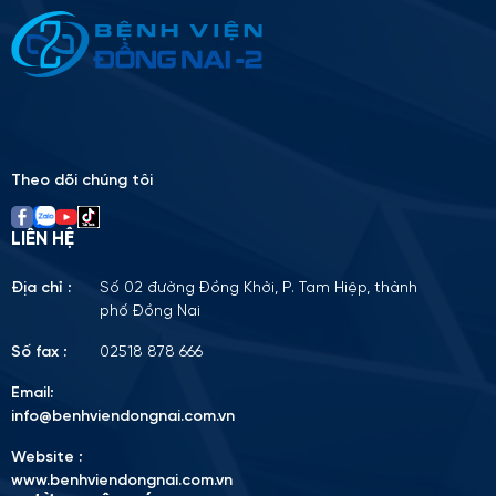
Please
leave
this
field
empty.
Theo dõi chúng tôi
LIÊN HỆ
Địa chỉ :
Số 02 đường Đồng Khởi, P. Tam Hiệp, thành
phố Đồng Nai
Số fax :
02518 878 666
Email:
info@benhviendongnai.com.vn
Website :
www.benhviendongnai.com.vn