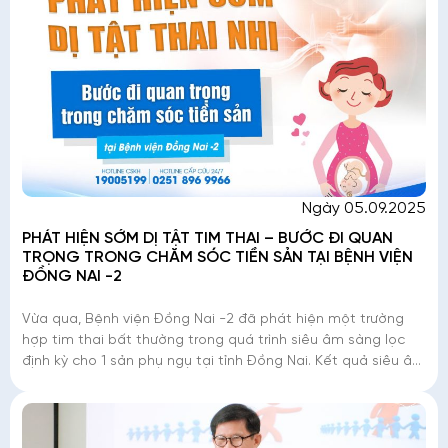
Ngày 05.09.2025
PHÁT HIỆN SỚM DỊ TẬT TIM THAI – BƯỚC ĐI QUAN
TRỌNG TRONG CHĂM SÓC TIỀN SẢN TẠI BỆNH VIỆN
ĐỒNG NAI -2
Vừa qua, Bệnh viện Đồng Nai -2 đã phát hiện một trường
hợp tim thai bất thường trong quá trình siêu âm sàng lọc
định kỳ cho 1 sản phụ ngụ tại tỉnh Đồng Nai. Kết quả siêu âm
cho thấy thai nhi mắc tứ