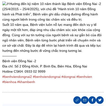
Hướng đến kỷ niệm 10 năm thành lập Bệnh viện Đồng Nai -2
(25/4/2015 – 25/4/2025), với chủ đề “Hành trình 10 năm Đồng
hành và Phát triển”, Bệnh viện ghi dấu chặng đường đồng hành
cùng người bệnh trong công tác chăm sóc và điều trị.
Suốt 10 năm qua, Bệnh viện luôn nỗ lực mang đến dịch vụ y tế
ngày một tốt hơn, đáp ứng nhu cầu chăm sóc sức khỏe của cộng
đồng. Cùng với sự tin tưởng của người bệnh và sự gắn bó của đội
ngũ nhân viên, Bệnh viện từng bước phát triển về chuyên môn và
cơ sở vật chất. Đây là dịp để nhìn lại hành trình đã qua và tiếp tục
hướng đến những bước đi vững chắc trong tương lai.
————-
Bệnh viện Đồng Nai -2
Địa chỉ: Số 2 Đồng Khởi, P. Bình Đa, Biên Hòa, Đồng Nai
Hotline CSKH: 0933 02 9999
#benhviendongnai2
#benhviendongnai
#dongnai
#benhvien
#bienhoa
#khambenh