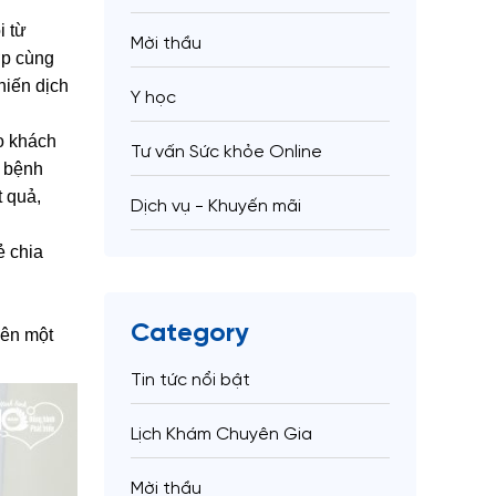
i từ
Mời thầu
ợp cùng
hiến dịch
Y học
ảo khách
Tư vấn Sức khỏe Online
c bệnh
t quả,
Dịch vụ - Khuyến mãi
ẻ chia
Category
nên một
Tin tức nổi bật
Lịch Khám Chuyên Gia
Mời thầu