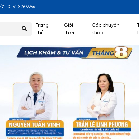
7 :
0251 896 9966
Trang
Giới
Các chuyên
chủ
thiệu
khoa