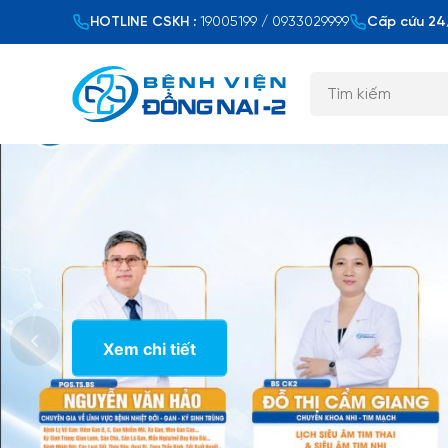
HOTLINE CSKH :
19005199 / 0933029999
Cấp cứu 24/
Xem chi tiết