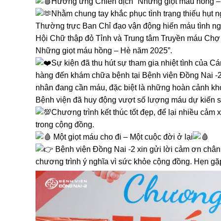
Hưởng ứng Chiến dịch “Những giọt máu hồng –
Nhằm chung tay khắc phục tình trạng thiếu hụt n
Thường trực Ban Chỉ đạo vận động hiến máu tình ng
Hội Chữ thập đỏ Tỉnh và Trung tâm Truyền máu Chợ 
Những giọt máu hồng – Hè năm 2025”.
Sự kiện đã thu hút sự tham gia nhiệt tình của Cá
hàng đến khám chữa bệnh tại Bệnh viện Đồng Nai -2.
nhân đang cần máu, đặc biệt là những hoàn cảnh khó 
Bệnh viện đã huy động vượt số lượng máu dự kiến so
Chương trình kết thúc tốt đẹp, để lại nhiều cảm
trong cộng đồng.
Một giọt máu cho đi – Một cuộc đời ở lại
Bệnh viện Đồng Nai -2 xin gửi lời cảm ơn chân 
chương trình ý nghĩa vì sức khỏe cộng đồng. Hẹn gặp