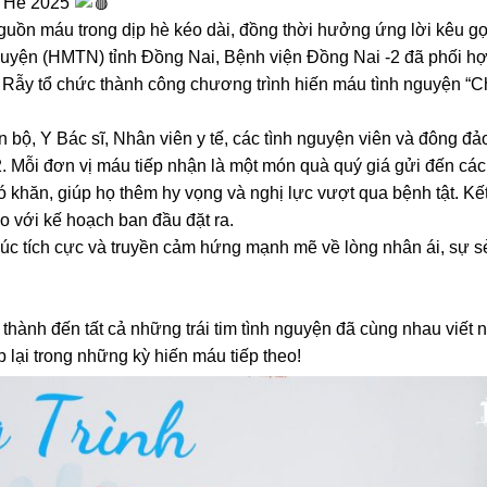
 Hè 2025”
guồn máu trong dịp hè kéo dài, đồng thời hưởng ứng lời kêu gọ
uyện (HMTN) tỉnh Đồng Nai, Bệnh viện Đồng Nai -2 đã phối h
Rẫy tổ chức thành công chương trình hiến máu tình nguyện “C
n bộ, Y Bác sĩ, Nhân viên y tế, các tình nguyện viên và đông đ
 Mỗi đơn vị máu tiếp nhận là một món quà quý giá gửi đến cá
khăn, giúp họ thêm hy vọng và nghị lực vượt qua bệnh tật. Kế
 với kế hoạch ban đầu đặt ra.
 xúc tích cực và truyền cảm hứng mạnh mẽ về lòng nhân ái, sự s
thành đến tất cả những trái tim tình nguyện đã cùng nhau viết 
 lại trong những kỳ hiến máu tiếp theo!