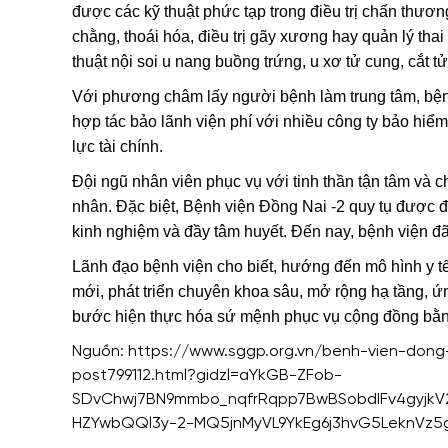
được các kỹ thuật phức tạp trong điều trị chấn thương
chằng, thoái hóa, điều trị gãy xương hay quản lý thai
thuật nội soi u nang buồng trứng, u xơ tử cung, cắt 
Với phương châm lấy người bệnh làm trung tâm, bệnh
hợp tác bảo lãnh viện phí với nhiều công ty bảo hiểm
lực tài chính.
Đội ngũ nhân viên phục vụ với tinh thần tận tâm và 
nhân. Đặc biệt, Bệnh viện Đồng Nai -2 quy tụ được 
kinh nghiệm và đầy tâm huyết. Đến nay, bệnh viện đ
Lãnh đạo bệnh viện cho biết, hướng đến mô hình y tế
mới, phát triển chuyên khoa sâu, mở rộng hạ tầng, 
bước hiện thực hóa sứ mệnh phục vụ cộng đồng bằng d
Nguồn: https://www.sggp.org.vn/benh-vien-don
post799112.html?gidzl=aYkGB-ZFob-
SDvChwj7BN9mmbo_nqfrRqpp7BwBSobdIFv4gyjkV
HZYwbQQl3y-2-MQ5jnMyVL9YkEg6j3hvG5LeknVz