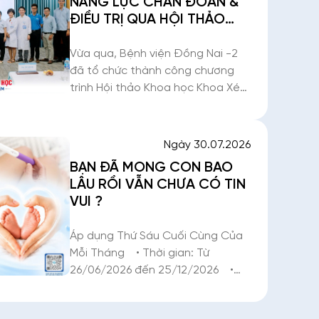
NĂNG LỰC CHẨN ĐOÁN &
ĐIỀU TRỊ QUA HỘI THẢO
KHOA HỌC KHOA XÉT
NGHIỆM TẠI BỆNH VIỆN
Vừa qua, Bệnh viện Đồng Nai -2
ĐỒNG NAI -2
đã tổ chức thành công chương
trình Hội thảo Khoa học Khoa Xét
nghiệm tại Hội trường tầng 20.
Chương trình được xây dựng
nhằm cập nhật, nâng cao kiến
Ngày 30.07.2026
thức chuyên môn và
BẠN ĐÃ MONG CON BAO
LÂU RỒI VẪN CHƯA CÓ TIN
VUI ?
Áp dụng Thứ Sáu Cuối Cùng Của
Mỗi Tháng • Thời gian: Từ
26/06/2026 đến 25/12/2026 •
Địa điểm: Phòng khám Hiếm muộn
– Tầng 7, Khoa Phụ Sản, Bệnh viện