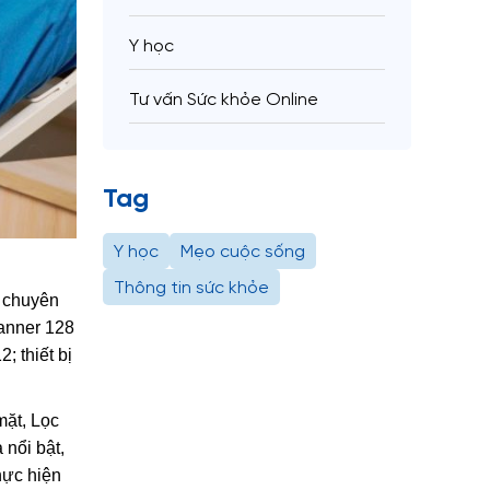
Y học
Tư vấn Sức khỏe Online
Tag
Y học
Mẹo cuộc sống
Thông tin sức khỏe
g chuyên
canner 128
; thiết bị
mặt, Lọc
nổi bật,
hực hiện