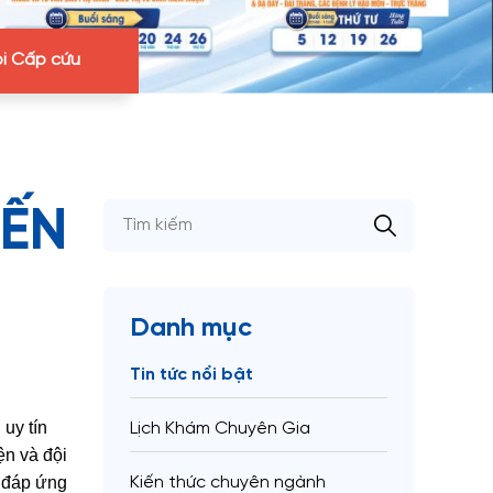
i Cấp cứu
ĐẾN
Danh mục
Tin tức nổi bật
uy tín
Lịch Khám Chuyên Gia
ện và đội
, đáp ứng
Kiến thức chuyên ngành