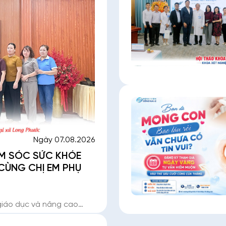
Ngày 07.08.2026
M SÓC SỨC KHỎE
CÙNG CHỊ EM PHỤ
giáo dục và nâng cao
ng Nai -2 đã phối hợp