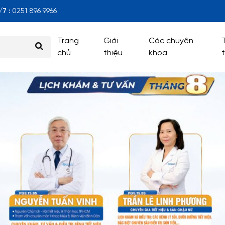
7 :
0251 896 9966
Trang
Giới
Các chuyên
chủ
thiệu
khoa