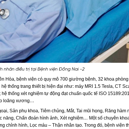
nhân điều trị tại Bệnh viện Đồng Nai -2
iên Hòa, bệnh viện có quy mô 700 giường bệnh, 32 khoa phòn
 hệ thống trang thiết bị hiện đại như: máy MRI 1.5 Tesla, CT S
; hệ thống xét nghiệm tự động đạt chuẩn quốc tế ISO 15189:2012
, đo loãng xương…
Ngoại, Sản phụ khoa, Tiêm chủng, Mắt, Tai mũi họng, Răng hàm 
ức năng, Chẩn đoán hình ảnh, Xét nghiệm… Một số chuyên khoa 
g chỉnh hình, Lọc máu – Thận nhân tạo. Trong đó, bệnh viện t