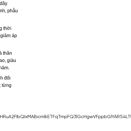
 dây
ình, phẫu
g thời
p giảm áp
à thân
ao, giàu
 năm.
h đổi
; từng
jBleHRuA2FlbQIxMABicmlkETFqTmpFQ3lGcHgwVFppbGlYAR5