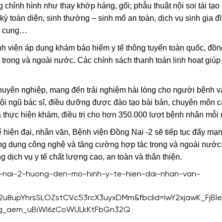
 chỉnh hình như thay khớp háng, gối; phẫu thuật nội soi tái tạo
 kỳ toàn diện, sinh thường – sinh mổ an toàn, dịch vụ sinh gia đ
tử cung…
 viện áp dụng khám bảo hiểm y tế thông tuyến toàn quốc, đồn
 trong và ngoài nước. Các chính sách thanh toán linh hoạt giú
chuyên nghiệp, mang đến trải nghiệm hài lòng cho người bệnh v
đội ngũ bác sĩ, điều dưỡng được đào tạo bài bản, chuyên môn c
ã thực hiện khám, điều trị cho hơn 350.000 lượt bệnh nhân mỗi
 hiện đại, nhân văn, Bệnh viện Đồng Nai -2 sẽ tiếp tục đẩy mạn
ứng dụng công nghệ và tăng cường hợp tác trong và ngoài nước
ịch vụ y tế chất lượng cao, an toàn và thân thiện.
g-nai-2-huong-den-mo-hinh-y-te-hien-dai-nhan-van-
2u8upYhrsSLOZstCVc53rcX3uyxDMm&fbclid=IwY2xjawK_F
5g_aem_uBiWI6zCoWULkKtFbGn32Q