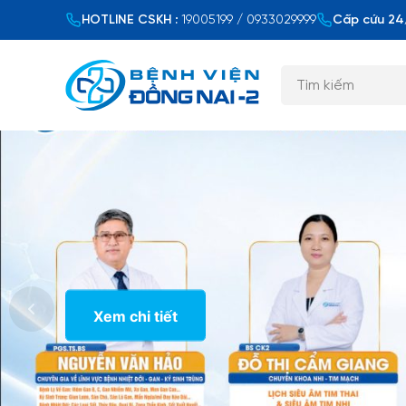
HOTLINE CSKH :
19005199 / 0933029999
Cấp cứu 24/
Xem chi tiết