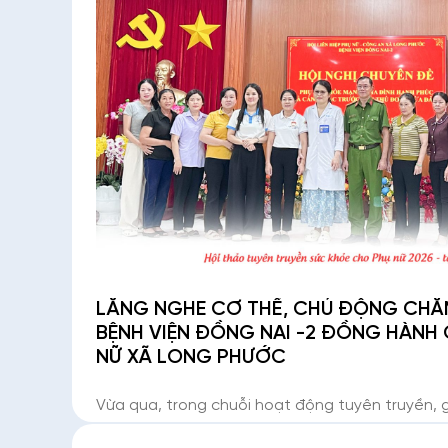
LẮNG NGHE CƠ THỂ, CHỦ ĐỘNG CHĂ
BỆNH VIỆN ĐỒNG NAI -2 ĐỒNG HÀNH 
NỮ XÃ LONG PHƯỚC
Vừa qua, trong chuỗi hoạt động tuyên truyền, 
nhận thức về chăm sóc sức khỏe, Bệnh viện Đồ