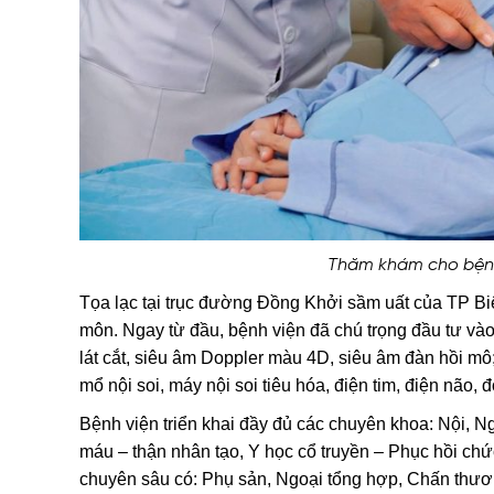
Thăm khám cho bệnh 
Tọa lạc tại trục đường Đồng Khởi sầm uất của TP B
môn. Ngay từ đầu, bệnh viện đã chú trọng đầu tư vào
lát cắt, siêu âm Doppler màu 4D, siêu âm đàn hồi mô
mổ nội soi, máy nội soi tiêu hóa, điện tim, điện não
Bệnh viện triển khai đầy đủ các chuyên khoa: Nội, 
máu – thận nhân tạo, Y học cổ truyền – Phục hồi ch
chuyên sâu có: Phụ sản, Ngoại tổng hợp, Chấn thươn