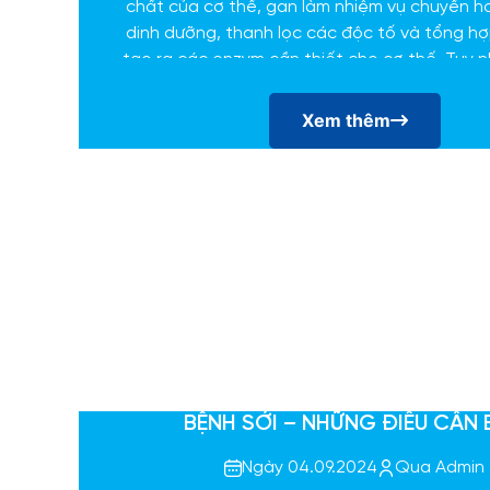
chất của cơ thể, gan làm nhiệm vụ chuyển h
dinh dưỡng, thanh lọc các độc tố và tổng h
tạo ra các enzym cần thiết cho cơ thế. Tuy n
thể bị mắc nhiều loại bệnh do tác nhân vi kh
Xem thêm
BỆNH SỞI – NHỮNG ĐIỀU CẦN 
Ngày 04.09.2024
Qua Admin