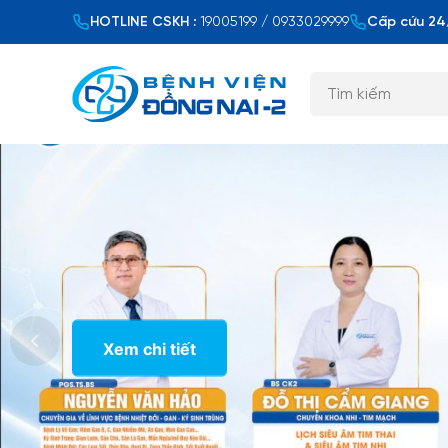
HOTLINE CSKH :
19005199 / 0933029999
Cấp cứu 24/
Xem chi tiết