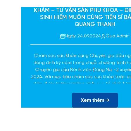
KHÁM – TƯ VẤN SẢN PHỤ KHOA – ĐI
SINH HIẾM MUỘN CÙNG TIẾN SĨ BÁ
QUANG THANH
Ngày 24.09.2024
Qua Admin
Chăm sóc sức khỏe cùng Chuyên gia đầu ng
động định kỳ nằm trong chuỗi chương trình 
Chuyên gia của Bệnh viện Đồng Nai -2 xuy
2024. Với mục tiêu chăm sóc sức khỏe toàn d
dân, được hưởng những dịch vụ y tế chất lư
tại Tỉnh nhà và tiết kiệm chi phí cũng như thời 
Xem thêm