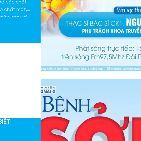
oá các chất
ợp chất mật,
hiên, gan có
uẩn, virus.
BIẾT