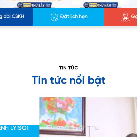
g đài CSKH
Đặt lịch hẹn
Gọ
TIN TỨC
Tin tức nổi bật
ỆNH LÝ SỎI