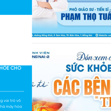
ử vong.
KHỎE CHO
g vai trò vô
 nhà máy hóa