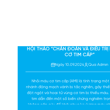
HỘI THẢO “CHẨN ĐOÁN VÀ ĐIỀU TRỊ
CƠ TIM CẤP”
Ngày 10.09.2024
Qua Admin
Nhồi máu cơ tim cấp (AMI) là tình trạng một
nhánh động mạch vành bị tắc nghẽn, gây thiế
đột ngột và hoại tử vùng cơ tim bị thiếu máu
tim dẫn đến một số biến chứng nghiêm trọ
không cấp cứu để khôi phục lưu lượng máu n