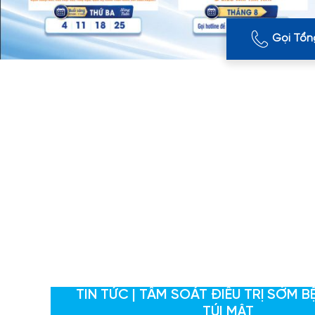
Gọi Tổn
TIN TỨC | TẦM SOÁT ĐIỀU TRỊ SỚM B
TÚI MẬT