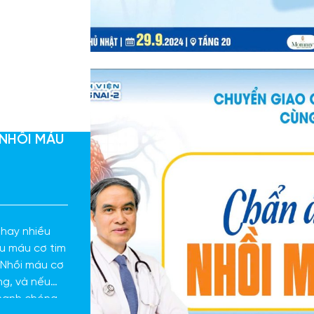
 NHỒI MÁU
 hay nhiều
u máu cơ tim
. Nhồi máu cơ
ng, và nếu
hanh chóng,