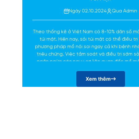
Ngày 02.10.2024
Qua Admin
Theo thống kê ở Việt Nam có 8-10% dân số mắ
túi mật. Hiện nay, sỏi túi mật có thể điều t
phương pháp mổ nội soi ngay cả khi bệnh nh
triệu chứng. Việc tầm soát và điều trị sớm sỏ
ngăn ngừa các nguy cơ liên quan đến mổ mở
điều trị có thể đơn giản và rút ngắn thời gi
Xem thêm