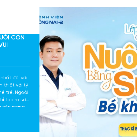
NUÔI CON
VUI
nhất đối với
 thiết với tỷ
hể trẻ. Ngoài
ỉ tạo ra sợi
mà còn mang
sau sinh.