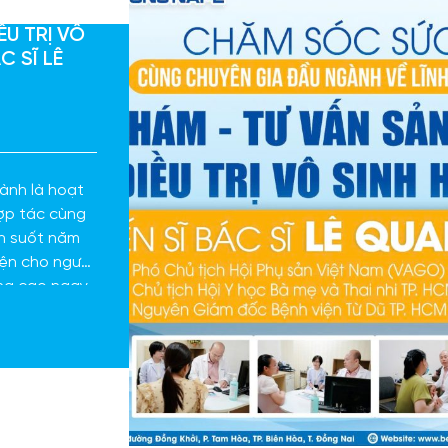
ỀU TRỊ VÔ
C SĨ LÊ
ành là hoạt
hợp tác cùng
ên suốt năm
iện cho người
ợng cao ngay
gian đi lại.