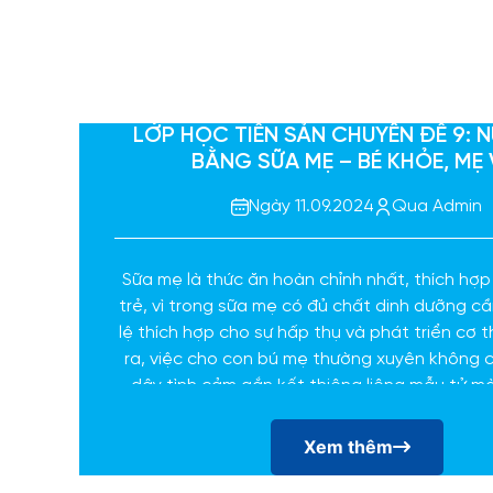
LỚP HỌC TIỀN SẢN CHUYÊN ĐỀ 9: 
BẰNG SỮA MẸ – BÉ KHỎE, MẸ 
Ngày 11.09.2024
Qua Admin
Sữa mẹ là thức ăn hoàn chỉnh nhất, thích hợp 
trẻ, vì trong sữa mẹ có đủ chất dinh dưỡng cần
lệ thích hợp cho sự hấp thụ và phát triển cơ t
ra, việc cho con bú mẹ thường xuyên không ch
dây tình cảm gắn kết thiêng liêng mẫu tử 
nhiều lợi ích về nhiều mặt cho các bà mẹ 
Xem thêm