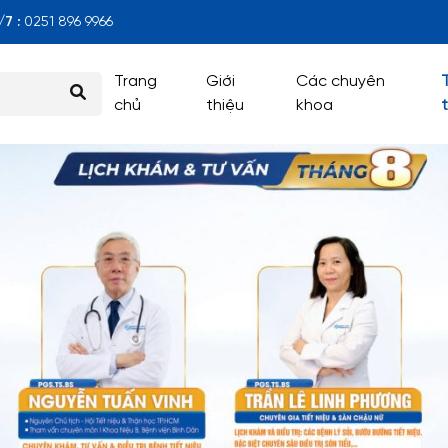
7 :
0251 896 9966
Trang
Giới
Các chuyên
chủ
thiệu
khoa