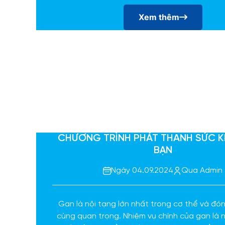
có thể gây tổn thương tim vĩnh viễn và t
Xem thêm
CHƯƠNG TRÌNH PHÁT THANH SỨC 
BẠN
Ngày 04.09.2024
Qua Admin
Gan là nội tạng lớn nhất trong cơ thể và đón
cùng quan trọng. Nhiệm vụ chính của gan là