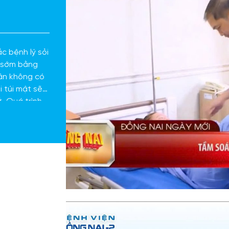
c bệnh lý sỏi
rị sớm bằng
ân không có
i túi mật sẽ
. Quá trình
an nằm viện