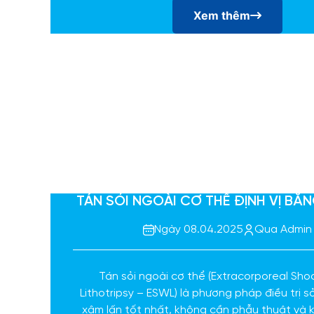
Xem thêm
TÁN SỎI NGOÀI CƠ THỂ ĐỊNH VỊ BẰN
Ngày 08.04.2025
Qua Admin
Tán sỏi ngoài cơ thể (Extracorporeal Sh
Lithotripsy – ESWL) là phương pháp điều trị sỏi
xâm lấn tốt nhất, không cần phẫu thuật và k