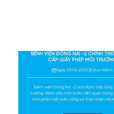
BỆNH VIỆN ĐỒNG NAI -2 CHÍNH T
CẤP GIẤY PHÉP MÔI TRƯỜ
Ngày 23.04.2025
Qua Admin
Bệnh viện Đồng Nai -2 vừa được cấp Giấy
trường, đánh dấu một bước tiến quan trọng
trình phát triển bền vững và thân thiện với 