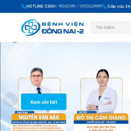
HOTLINE CSKH :
19005199 / 0933029999
Cấp cứu 24/
Xem chi tiết