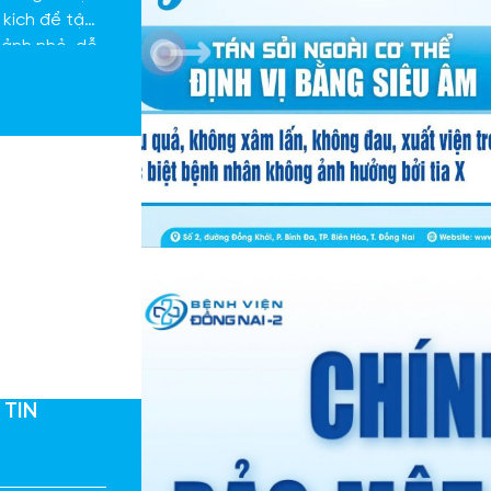
kích để tập
mảnh nhỏ, dễ
 TIN