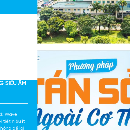
G SIÊU ÂM
ock Wave
 tiết niệu ít
hông để lại