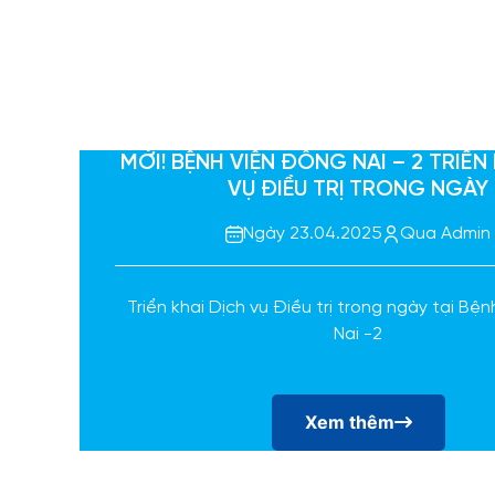
MỚI! BỆNH VIỆN ĐỒNG NAI – 2 TRIỂN
VỤ ĐIỀU TRỊ TRONG NGÀY
Ngày 23.04.2025
Qua Admin
Triển khai Dịch vụ Điều trị trong ngày tại Bệ
Nai -2
Xem thêm