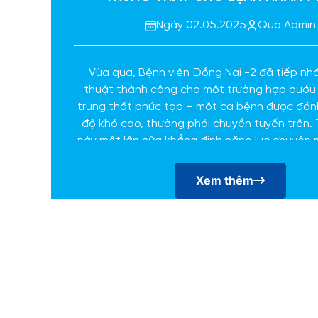
Ngày 02.05.2025
Qua Admin
Vừa qua, Bệnh viện Đồng Nai -2 đã tiếp nh
thuật thành công cho một trường hợp bướu
trung thất phức tạp – một ca bệnh được đán
độ khó cao, thường phải chuyển tuyến trên.
này một lần nữa khẳng định năng lực chuyên 
bén trong đánh giá và xử trí các ca bệnh ng
của đội ngũ y bác sĩ tại bệnh viện
Xem thêm