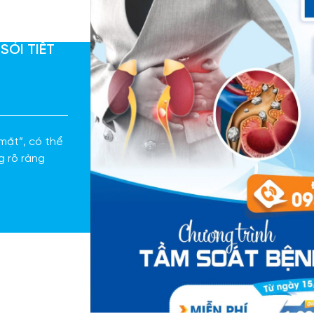
SỎI TIẾT
 mặt”, có thể
g rõ ràng