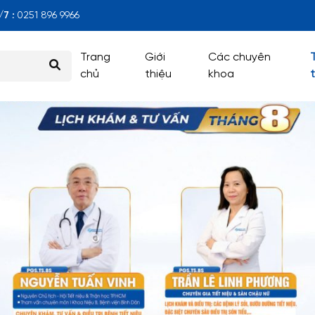
7 :
0251 896 9966
Trang
Giới
Các chuyên
chủ
thiệu
khoa