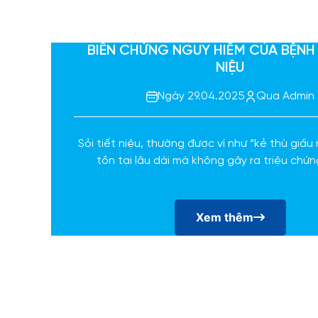
BIẾN CHỨNG NGUY HIỂM CỦA BỆNH 
NIỆU
Ngày 29.04.2025
Qua Admin
Sỏi tiết niệu, thường được ví như “kẻ thù giấu
tồn tại lâu dài mà không gây ra triệu chứn
Xem thêm