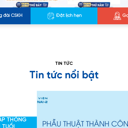
g đài CSKH
Đặt lịch hẹn
Gọ
TIN TỨC
Tin tức nổi bật
ÁP THÒNG
 TUỔI