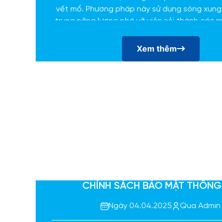
vết mổ. Phương pháp này sử dụng sóng xung 
trung năng lượng phá vỡ viên sỏi thành các 
dàng bài tiết qua đường tiểu.
Xem thêm
CHÍNH SÁCH BẢO MẬT THÔNG
Ngày 04.04.2025
Qua Admin