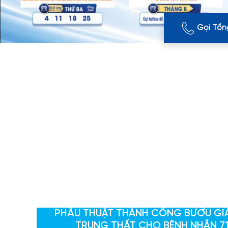
Gọi Tổn
PHẪU THUẬT THÀNH CÔNG BƯỚU GI
TRUNG THẤT CHO BỆNH NHÂN 71