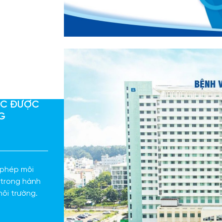
HỨC ĐƯỢC
NG
 phép môi
 trong hành
môi trường.