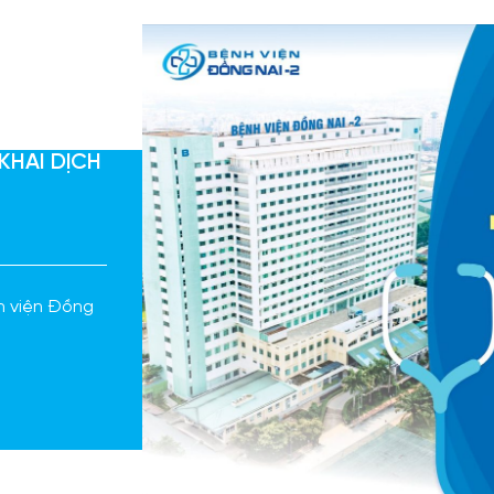
 KHAI DỊCH
nh viện Đồng