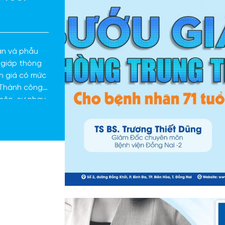
ận và phẫu
 giáp thòng
h giá có mức
 Thành công
môn, sự nhạy
oại khoa khó
.