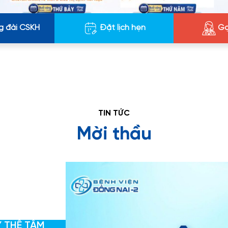
g đài CSKH
Đặt lịch hẹn
Gọ
TIN TỨC
Mời thầu
Y THẾ TẤM