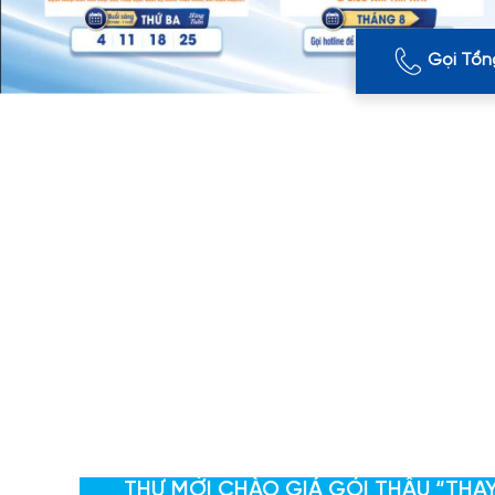
Gọi Tổn
THƯ MỜI CHÀO GIÁ GÓI THẦU “THA