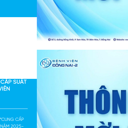
 CẤP SUẤT
VIÊN
c “CUNG CẤP
 NĂM 2025-