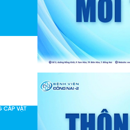
G CẤP VẬT
”