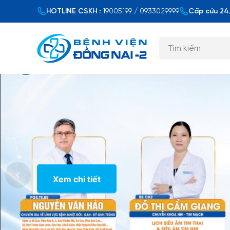
HOTLINE CSKH :
19005199 / 0933029999
Cấp cứu 24/
Xem chi tiết