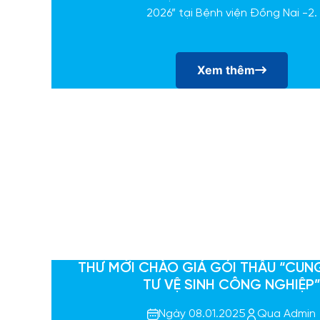
2026” tại Bệnh viện Đồng Nai -2.
Xem thêm
THƯ MỜI CHÀO GIÁ GÓI THẦU “CUN
TƯ VỆ SINH CÔNG NGHIỆP
Ngày 08.01.2025
Qua Admin