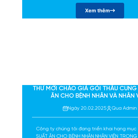
Xem thêm
THƯ MỜI CHÀO GIÁ GÓI THẦU CUNG
ĂN CHO BỆNH NHÂN VÀ NHÂN 
Ngày 20.02.2025
Qua Admin
Công ty chúng tôi đang triển khai hạng mụ
SUẤT ĂN CHO BỆNH NHÂN NHÂN VIÊN TRONG