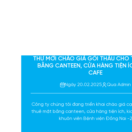
THƯ MỜI CHÀO GIÁ GÓI THẦU CHO 
BẰNG CANTEEN, CỬA HÀNG TIỆN ÍC
CAFE
Ngày 20.02.2025
Qua Admin
Công ty chúng tôi đang triển khai chào giá c
thuê mặt bằng canteen, cửa hàng tiện ích, ki
khuôn viên Bệnh viện Đồng Nai -