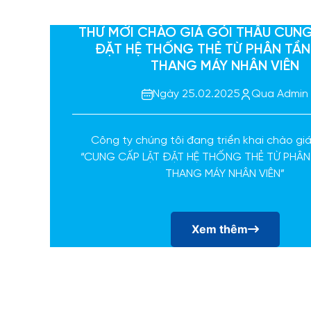
THƯ MỜI CHÀO GIÁ GÓI THẦU CUNG
ĐẶT HỆ THỐNG THẺ TỪ PHÂN TẦ
THANG MÁY NHÂN VIÊN
Ngày 25.02.2025
Qua Admin
Công ty chúng tôi đang triển khai chào gi
“CUNG CẤP LẶT ĐẶT HỆ THỐNG THẺ TỪ PHÂ
THANG MÁY NHÂN VIÊN”
Xem thêm