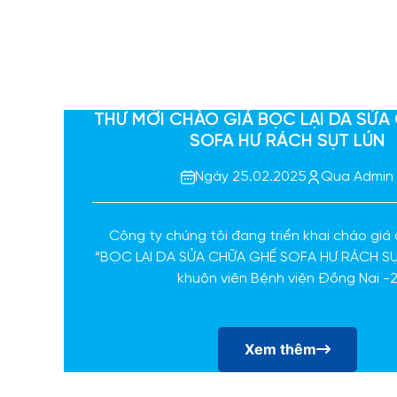
THƯ MỜI CHÀO GIÁ BỌC LẠI DA SỬA
SOFA HƯ RÁCH SỤT LÚN
Ngày 25.02.2025
Qua Admin
Công ty chúng tôi đang triển khai chào giá
“BỌC LẠI DA SỬA CHỮA GHẾ SOFA HƯ RÁCH SỤ
khuôn viên Bệnh viện Đồng Nai -
Xem thêm