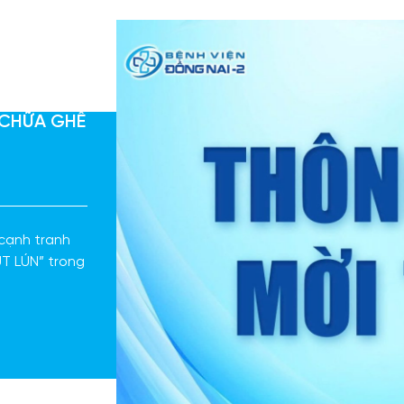
 CHỮA GHẾ
 cạnh tranh
T LÚN” trong
2