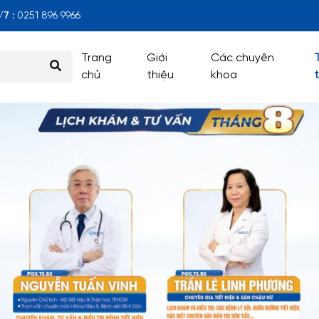
7 :
0251 896 9966
Trang
Giới
Các chuyên
chủ
thiệu
khoa