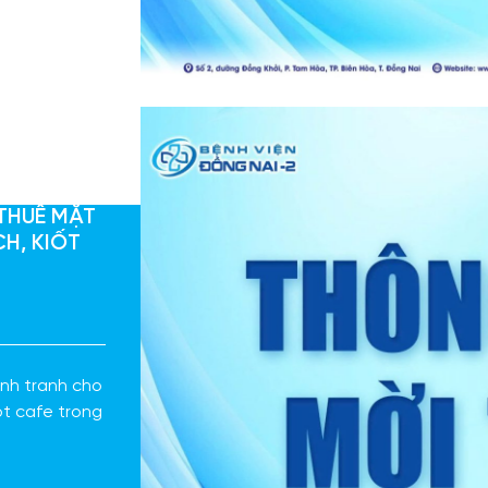
THUÊ MẶT
H, KIỐT
ạnh tranh cho
ot cafe trong
2