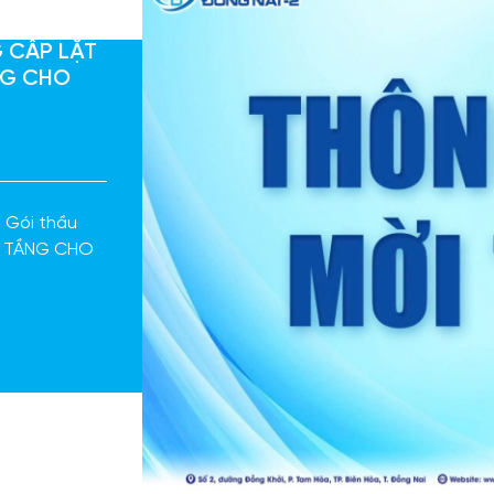
 CẤP LẶT
NG CHO
á Gói thầu
N TẦNG CHO