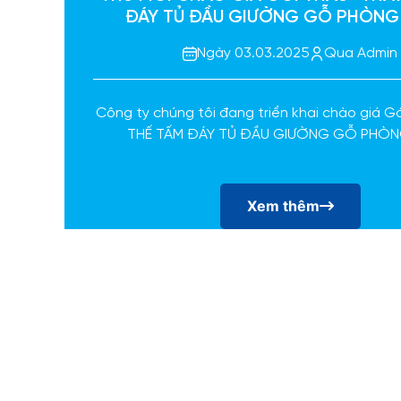
ĐÁY TỦ ĐẦU GIƯỜNG GỖ PHÒNG
Ngày 03.03.2025
Qua Admin
Công ty chúng tôi đang triển khai chào giá G
THẾ TẤM ĐÁY TỦ ĐẦU GIƯỜNG GỖ PHÒN
Xem thêm