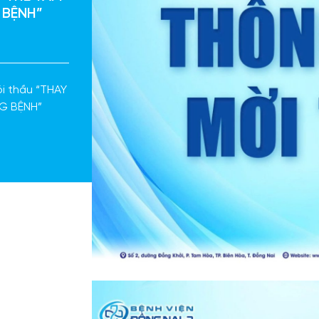
 BỆNH”
ói thầu “THAY
G BỆNH”