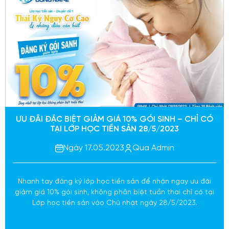
ƯU ĐÃI ĐẶC BIỆT GIẢM GIÁ 10% GÓI SINH – CHỈ CÓ
TẠI LỚP HỌC TIỀN SẢN 28/5/2023
Ngày 17.05.2023
Qua Admin
Nhanh tay đăng ký lớp học tiền sản để nhận ngay ưu đãi
giảm giá 10% gói sinh, không phân biệt tuần thai chỉ có tại
Lớp học tiền sản vào Chủ nhật ngày 28/5/2023.