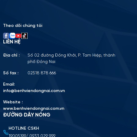
leave
this
field
empty.
Theo dõi chúng tôi
LIÊN HỆ
Địa chỉ :
Số 02 đường Đồng Khởi, P. Tam Hiệp, thành
phố Đồng Nai
Số fax :
02518 878 666
Email:
info@benhviendongnai.com.vn
Website :
www.benhviendongnai.com.vn
ĐƯỜNG DÂY NÓNG
HOTLINE CSKH
Tải lên CV (Định dạng PDF, tối đa 10MB)
19005199/ 0933 029 999