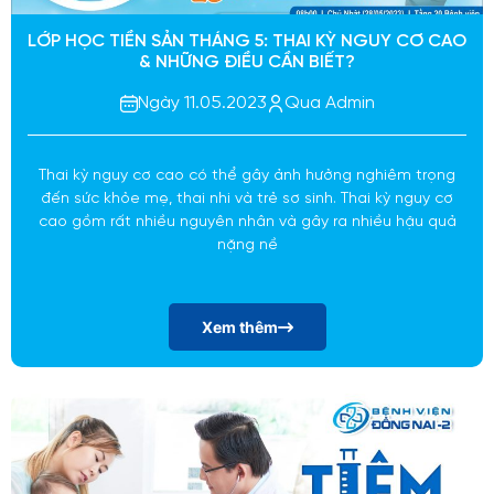
LỚP HỌC TIỀN SẢN THÁNG 5: THAI KỲ NGUY CƠ CAO
& NHỮNG ĐIỀU CẦN BIẾT?
Ngày 11.05.2023
Qua Admin
Thai kỳ nguy cơ cao có thể gây ảnh hưởng nghiêm trọng
đến sức khỏe mẹ, thai nhi và trẻ sơ sinh. Thai kỳ nguy cơ
cao gồm rất nhiều nguyên nhân và gây ra nhiều hậu quả
nặng nề
Xem thêm