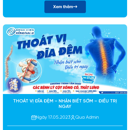
Xem thêm
THOÁT VỊ ĐĨA ĐỆM – NHẬN BIẾT SỚM – ĐIỀU TRỊ
NGAY
Ngày 17.05.2023
Qua Admin