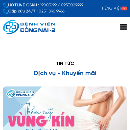
HOTLINE CSKH :
19005199 / 0933029999
TIẾNG VIỆT
Cấp cứu 24/7 :
0251 896 9966
Xem chi tiết
TIN TỨC
Dịch vụ - Khuyến mãi