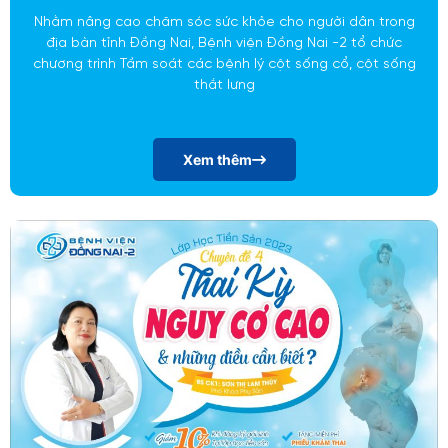
Nhằm nâng cao chăm sóc sức khỏe cho người dân trong
địa bàn tỉnh Đồng Nai, Bệnh viện Đồng Nai -2 tổ chức
chương trình Tầm soát các bệnh lý cột sống cổ, cột sống
thắt lưng
Xem thêm