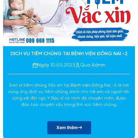
DỊCH VỤ TIÊM CHỦNG TẠI BỆNH VIỆN ĐỒNG NAI -2
Ngày 10.05.2023
Qua Admin
Đơn vị tiêm chủng Vắc xin tại Bệnh viện Đồng Nai -2 là nơi
cung ứng dịch vụ tiêm chủng dành cho trẻ em và người lớn
cùng với đội ngũ Y Bác sĩ có trình độ chuyên môn, được
đào tạo chuyên sâu trong lĩnh vực tiêm chủng.
Xem thêm