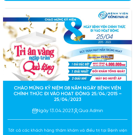
CHÀO MỪNG KỶ NIỆM 08 NĂM NGÀY BỆNH VIỆN
CHÍNH THỨC ĐI VÀO HOẠT ĐỘNG 25/04/2015 –
25/04/2023
Ngày 13.04.2023
Qua Admin
Tất cả các khách hàng thăm khám và điều trị tại Bệnh viện