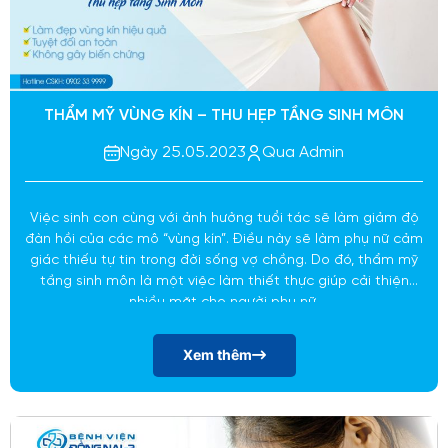
THẨM MỸ VÙNG KÍN – THU HẸP TẦNG SINH MÔN
Ngày 25.05.2023
Qua Admin
Việc sinh con cùng với ảnh hưởng tuổi tác sẽ làm giảm độ
đàn hồi của các mô “vùng kín”. Điều này sẽ làm phụ nữ cảm
giác thiếu tự tin trong đời sống vợ chồng. Do đó, thẩm mỹ
tầng sinh môn là một việc làm thiết thực giúp cải thiện
nhiều mặt cho người phụ nữ.
Xem thêm