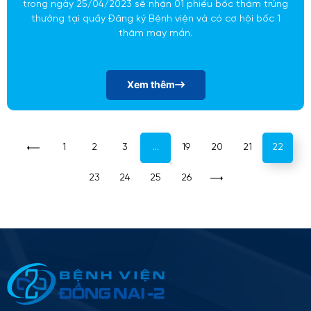
trong ngày 25/04/2023 sẽ nhận 01 phiếu bốc thăm trúng
thưởng tại quầy Đăng ký Bệnh viện và có cơ hội bốc 1
thăm may mắn.
Xem thêm
1
2
3
…
19
20
21
22
23
24
25
26
Thông tin ứng tuyển
Please